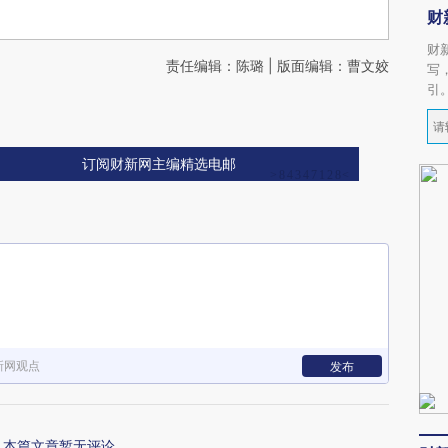
财
财
责任编辑：陈璐 | 版面编辑：曹文姣
写
引
订阅财新网主编精选电邮
新网观点
发布
本篇文章暂无评论