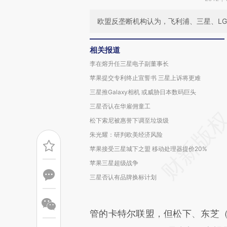
欧盟反垄断机构认为，飞利浦、三星、L
相关报道
李在熔升任三星电子副董事长
苹果提交专利终止宣誓书 三星上诉将更难
三星推Galaxy相机 或威胁日本数码巨头
三星否认在华雇佣童工
松下索尼被惠誉下调至垃圾级
朱光耀：研判欧美经济风险
苹果接受三星城下之盟 移动处理器提价20%
苹果三星超级战争
三星否认有品牌换标计划
管的卡特尔联盟，但松下、东芝（To