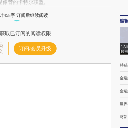
电视显像管的卡特尔联盟。
计458字 订阅后继续阅读
编
获取已订阅的阅读权限
员
“入
订阅/会员升级
文
民潮
特稿
金融
金融
世界
财新