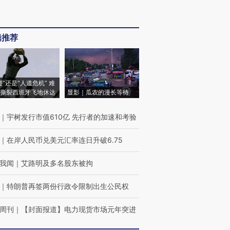
辑推荐
侵”还是“人道危机” 难
撕裂西班牙飞地休达
显影｜瓜农的漫长等待
｜
宇树发行市值610亿 先行者的加速和考验
｜
在岸人民币兑美元汇率连日升破6.75
我闻
｜
艾路明及多名股东被拘
｜
特朗普再签两份行政令限制出生公民权
周刊
｜
【封面报道】电力现货市场元年突进