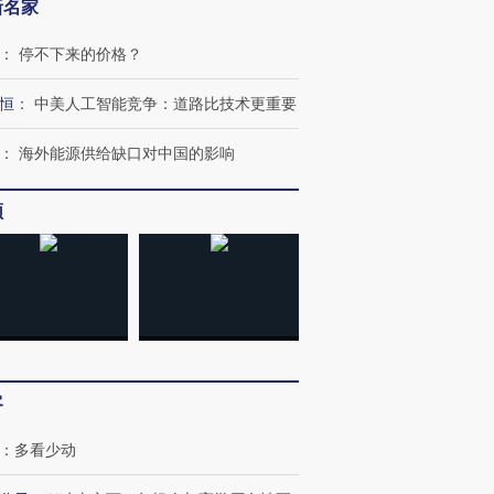
新名家
：
停不下来的价格？
恒
：
中美人工智能竞争：道路比技术更重要
跨国走私7万
视线｜被称为“蟑螂”的印
视线｜“入侵”还是“人道危
检体内含3种
度Z世代 用街头抗争将教
机”？难民潮撕裂西班牙
秘鲁纳斯
：
海外能源供给缺口对中国的影响
育部长拱下台
飞地休达
13人遇难
频
进第四届链博
【商旅对话】华住集团
技“链”接产
【特别呈现】寻找100种
CFO：不靠规模取胜，华
【特别呈
有意思的生活方式·第三对
住三大增长引擎是什么？
有意思的
客
：
多看少动