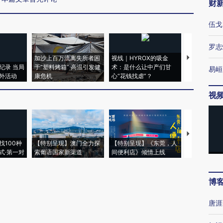
财
伍戈
罗志
加沙上百万流离失所者困
视线｜HYROX的吸金
马航飞行员
纪录 当局
于“塑料烤箱” 高温引发健
术：是什么让中产们甘
粒摇头丸 尿
易峘
外活动
康危机
心“花钱找虐”？
毒品
视
【推广】走
找100种
【特别呈现】澳门全力探
【特别呈现】《东莞，人
会，让数智科
式·第一对
索葡语国家新渠道
间便利店》倾情上线
业
博
唐涯