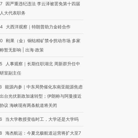
07
因严重违纪违法 李云泽被罢免第十四届
人大代表职务
44
大西洋观察｜特朗普助力金砖合作
40
刚果（金）铜钴精矿禁令扰动市场 多家
称暂无影响 | 出海·政策
25
人事观察｜长期任职湖北 周新群升任中
研室副主任
3
能源内参｜中东局势催化东南亚能源焦虑
出台光伏新政加速转型；伊朗称与阿曼接近
协议 海峡现有两条航道将关闭
6
当大学教授变临时工，大学还是大学吗
8
海杰航运：今夏北极航道运营将扩大至7