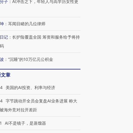
分子
：
AI冲击之下，年轻人与高学历女性更
坤
：
耳闻目睹的几位律师
日记
：
长护险覆盖全国 筹资和服务给予将持
码
波
：
“沉睡”的10万亿元公积金
新文章
44
美国的AI投资、利率与经济
44
字节跳动开全员会复盘AI业务进展 称大
被海外竞对拉开差距
1
AI不是镜子，是蒸馏器