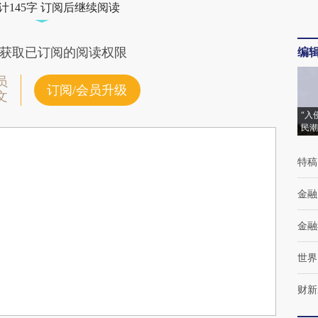
计145字 订阅后继续阅读
编
获取已订阅的阅读权限
员
订阅/会员升级
文
“入
民潮
特稿
金融
金融
世界
财新