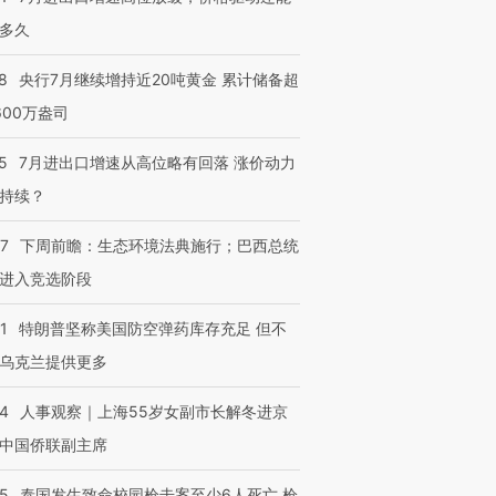
多久
8
央行7月继续增持近20吨黄金 累计储备超
600万盎司
5
7月进出口增速从高位略有回落 涨价动力
持续？
07
下周前瞻：生态环境法典施行；巴西总统
进入竞选阶段
1
特朗普坚称美国防空弹药库存充足 但不
乌克兰提供更多
24
人事观察｜上海55岁女副市长解冬进京
中国侨联副主席
45
泰国发生致命校园枪击案至少6人死亡 枪