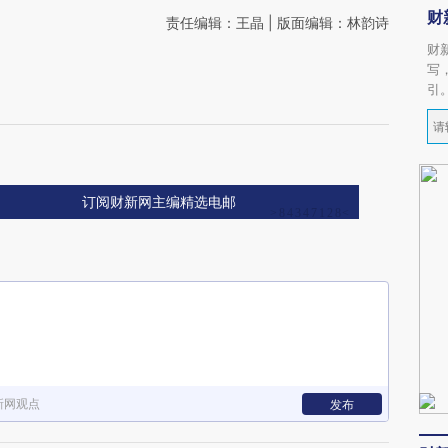
财
责任编辑：王晶 | 版面编辑：林韵诗
财
写
引
加
订阅财新网主编精选电邮
新网观点
发布