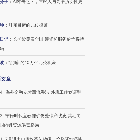
分子
：
AI冲击之下，年轻人与高学历女性更
坤
：
耳闻目睹的几位律师
日记
：
长护险覆盖全国 筹资和服务给予将持
码
波
：
“沉睡”的10万亿元公积金
新文章
14
海外金融专才回流香港 外籍工作签证翻
2
宁德时代宜春锂矿仍处停产状态 其动向
国内锂资源供需格局
1
7月进出口增速高位放缓，价格驱动还能