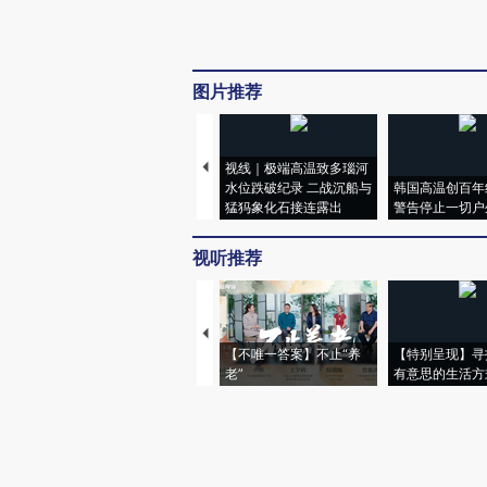
图片推荐
视线｜极端高温致多瑙河
水位跌破纪录 二战沉船与
韩国高温创百年
猛犸象化石接连露出
警告停止一切户
视听推荐
【不唯一答案】不止“养
【特别呈现】寻
老”
有意思的生活方