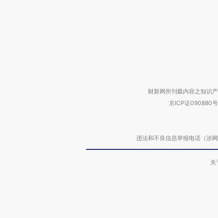
财新网所刊载内容之知识产
京ICP证090880号
违法和不良信息举报电话（涉网络暴力有
关