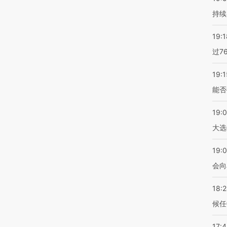
持续
19:1
过7
19:1
能否
19:
大选
19:0
会向
18:
候任
17: