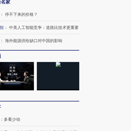
新名家
：
停不下来的价格？
恒
：
中美人工智能竞争：道路比技术更重要
：
海外能源供给缺口对中国的影响
跨国走私7万
视线｜被称为“蟑螂”的印
视线｜“入侵”还是“人道危
检体内含3种
度Z世代 用街头抗争将教
机”？难民潮撕裂西班牙
秘鲁纳斯
频
育部长拱下台
飞地休达
13人遇难
进第四届链博
【商旅对话】华住集团
技“链”接产
【特别呈现】寻找100种
CFO：不靠规模取胜，华
【特别呈
有意思的生活方式·第三对
住三大增长引擎是什么？
有意思的
客
：
多看少动