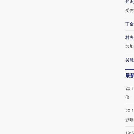
知识
受伤
丁金
村夫
续加
吴晓
最
20:
倍
20:1
影响
19:5