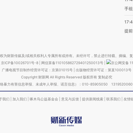
手祖
17:
提前
权为财新传媒及/或相关权利人专属所有或持有。未经许可，禁止进行转载、摘编、
京ICP备10026701号-8
|
网信算备110105862729401250013号
|
京公网安备 11
广播电视节目制作经营许可证：京第01015号
|
出版物经营许可证：第直100013号
Copyright 财新网 All Rights Reserved 版权所有 复制必究
害信息举报、未成年人举报、谣言信息）：010-85905050 13195200605 举报邮
于我们
|
加入我们
|
啄木鸟公益基金会
|
意见与反馈
|
提供新闻线索
|
联系我们
|
友情