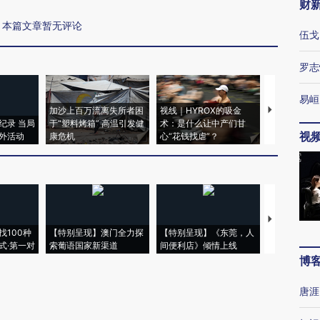
财
本篇文章暂无评论
伍戈
罗志
易峘
加沙上百万流离失所者困
视线｜HYROX的吸金
马航飞行员
纪录 当局
于“塑料烤箱” 高温引发健
术：是什么让中产们甘
粒摇头丸 尿
视
外活动
康危机
心“花钱找虐”？
毒品
【推广】走
找100种
【特别呈现】澳门全力探
【特别呈现】《东莞，人
会，让数智科
式·第一对
索葡语国家新渠道
间便利店》倾情上线
业
博
唐涯