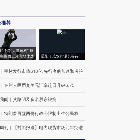
辑推荐
侵”还是“人道危机” 难
撕裂西班牙飞地休达
显影｜瓜农的漫长等待
｜
宇树发行市值610亿 先行者的加速和考验
｜
在岸人民币兑美元汇率连日升破6.75
我闻
｜
艾路明及多名股东被拘
｜
特朗普再签两份行政令限制出生公民权
周刊
｜
【封面报道】电力现货市场元年突进