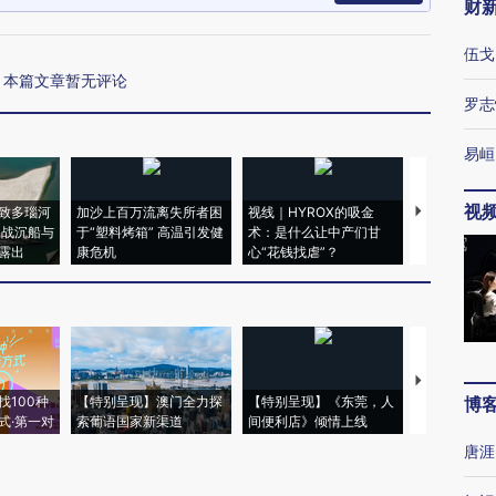
财
伍戈
本篇文章暂无评论
罗志
易峘
视
致多瑙河
加沙上百万流离失所者困
视线｜HYROX的吸金
马航飞行员
二战沉船与
于“塑料烤箱” 高温引发健
术：是什么让中产们甘
粒摇头丸 尿
露出
康危机
心“花钱找虐”？
毒品
【推广】走
找100种
【特别呈现】澳门全力探
【特别呈现】《东莞，人
会，让数智科
博
式·第一对
索葡语国家新渠道
间便利店》倾情上线
业
唐涯