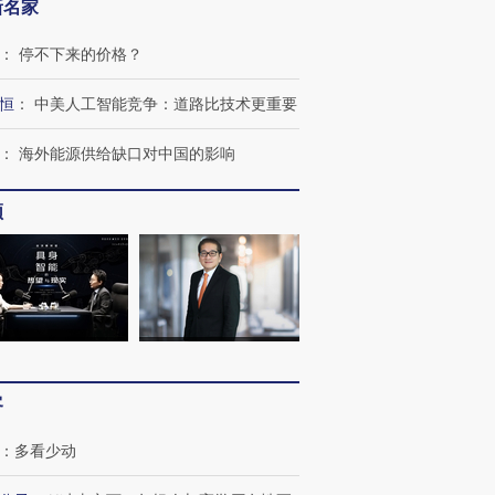
新名家
：
停不下来的价格？
恒
：
中美人工智能竞争：道路比技术更重要
：
海外能源供给缺口对中国的影响
频
跨国走私7万
视线｜被称为“蟑螂”的印
视线｜“入侵”还是“人道危
检体内含3种
度Z世代 用街头抗争将教
机”？难民潮撕裂西班牙
秘鲁纳斯
育部长拱下台
飞地休达
13人遇难
进第四届链博
【商旅对话】华住集团
技“链”接产
客
【特别呈现】寻找100种
CFO：不靠规模取胜，华
【特别呈
有意思的生活方式·第三对
住三大增长引擎是什么？
有意思的
：
多看少动