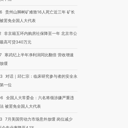
36
贵州山脚树矿难致16人死亡近三年 矿长
被罢免全国人大代表
2
非京籍五环内购房社保降至一年 北京市公
最高可贷340万元
7
寒武纪上半年净利润同比翻倍 营收增速
放缓
53
对话｜邱仁宗：临床研究参与者的安全永
第一位
06
全国人大常委会：六名将领涉嫌严重违
法 被罢免全国人大代表
43
7月美国劳动力市场意外放缓 岗位减少
3万个失业率降至4.1%