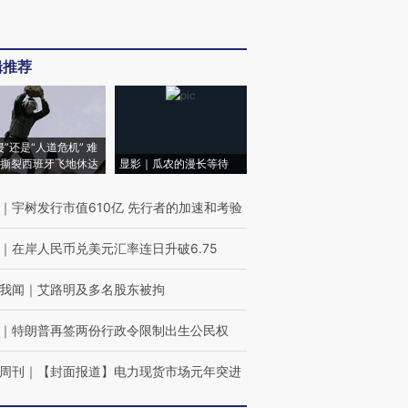
辑推荐
侵”还是“人道危机” 难
撕裂西班牙飞地休达
显影｜瓜农的漫长等待
｜
宇树发行市值610亿 先行者的加速和考验
｜
在岸人民币兑美元汇率连日升破6.75
我闻
｜
艾路明及多名股东被拘
｜
特朗普再签两份行政令限制出生公民权
周刊
｜
【封面报道】电力现货市场元年突进