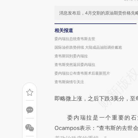
消息发布后，4月交割的原油期货价格先略
相关报道
委内瑞拉总统查韦斯去世
国际油价跌势持续 大陆成品油陷调价尴尬
查韦斯回到委内瑞拉
查韦斯突然返回委内瑞拉
委内瑞拉公布查韦斯术后最新照片
查韦斯病情引关注
即略微上涨，之后下跌3美分，至每
委内瑞拉是一个重要的石油出口国
Ocampos表示：“查韦斯的去