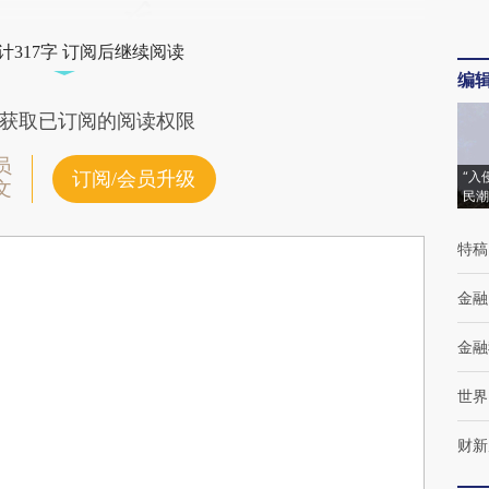
计317字 订阅后继续阅读
编
获取已订阅的阅读权限
员
订阅/会员升级
“入
文
民潮
特稿
金融
金融
世界
财新