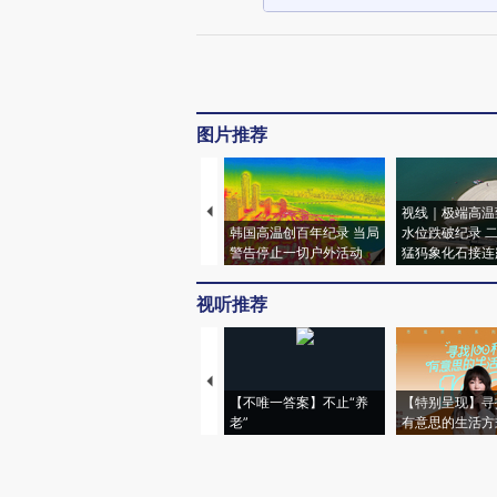
图片推荐
视线｜极端高温
韩国高温创百年纪录 当局
水位跌破纪录 
警告停止一切户外活动
猛犸象化石接连
视听推荐
【不唯一答案】不止“养
【特别呈现】寻
老”
有意思的生活方