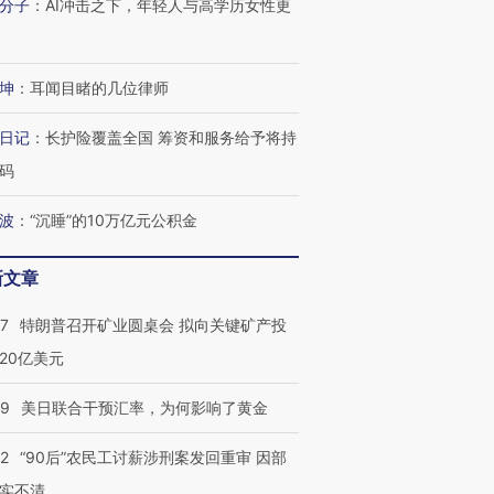
分子
：
AI冲击之下，年轻人与高学历女性更
坤
：
耳闻目睹的几位律师
日记
：
长护险覆盖全国 筹资和服务给予将持
码
波
：
“沉睡”的10万亿元公积金
新文章
57
特朗普召开矿业圆桌会 拟向关键矿产投
20亿美元
09
美日联合干预汇率，为何影响了黄金
32
“90后”农民工讨薪涉刑案发回重审 因部
实不清