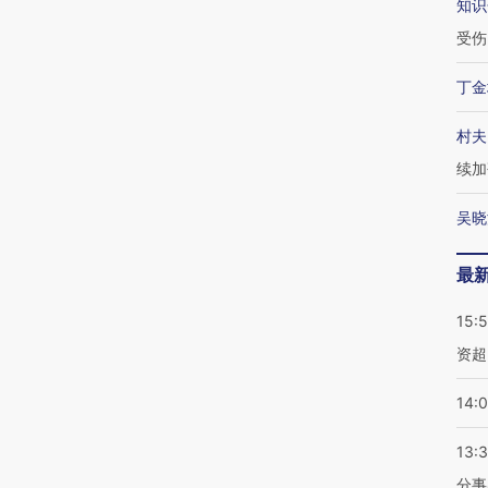
知识
受伤
丁金
村夫
续加
吴晓
最
15:
资超
14:
13:
分事