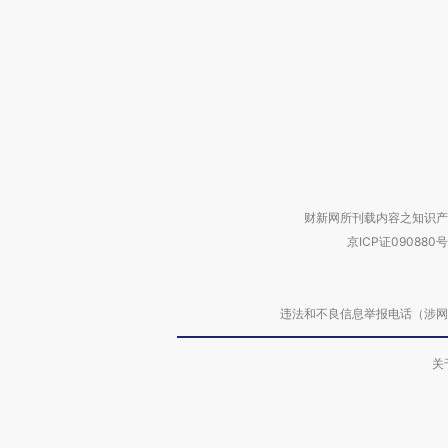
财新网所刊载内容之知识产
京ICP证090880号
违法和不良信息举报电话（涉网络暴力有
关