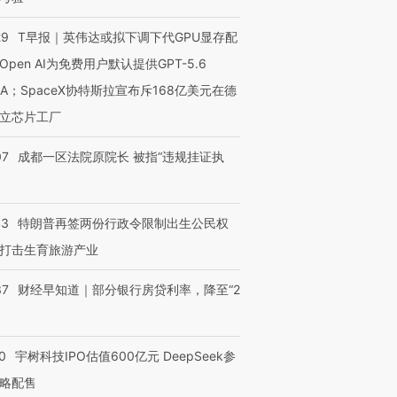
29
T早报｜英伟达或拟下调下代GPU显存配
Open AI为免费用户默认提供GPT-5.6
NA；SpaceX协特斯拉宣布斥168亿美元在德
立芯片工厂
07
成都一区法院原院长 被指“违规挂证执
43
特朗普再签两份行政令限制出生公民权
打击生育旅游产业
37
财经早知道｜部分银行房贷利率，降至“2
0
宇树科技IPO估值600亿元 DeepSeek参
略配售