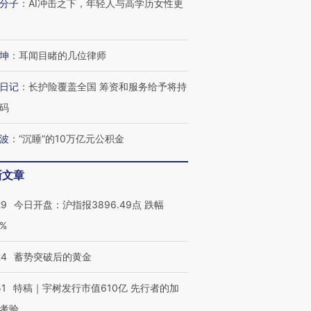
分子
：
AI冲击之下，年轻人与高学历女性更
坤
：
耳闻目睹的几位律师
日记
：
长护险覆盖全国 筹资和服务给予将持
码
波
：
“沉睡”的10万亿元公积金
新文章
29
今日开盘：沪指报3896.49点 跌幅
0%
24
蓄势突破后的黄金
51
特稿｜宇树发行市值610亿 先行者的加
考验