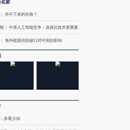
新名家
：
停不下来的价格？
OX的吸金
马航飞行员跨国走私7万
视线｜被称为“蟑螂”的印
恒
：
中美人工智能竞争：道路比技术更重要
让中产们甘
粒摇头丸 尿检体内含3种
度Z世代 用街头抗争将教
秘鲁纳斯
”？
毒品
育部长拱下台
13人遇难
：
海外能源供给缺口对中国的影响
频
进第四届链博
【商旅对话】华住集团
技“链”接产
【特别呈现】寻找100种
CFO：不靠规模取胜，华
【特别呈
有意思的生活方式·第三对
住三大增长引擎是什么？
有意思的
客
：
多看少动