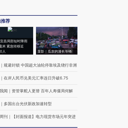
辑推荐
宜昌局部短时降雨
8毫米 紧急转移近
00人
显影｜瓜农的漫长等待
｜
规避封锁 中国超大油轮停靠埃及绕行非洲
｜
在岸人民币兑美元汇率连日升破6.75
我闻
｜
资管掌舵人更替 百年人寿僵局何解
｜
多国出台光伏新政加速转型
周刊
｜
【封面报道】电力现货市场元年突进