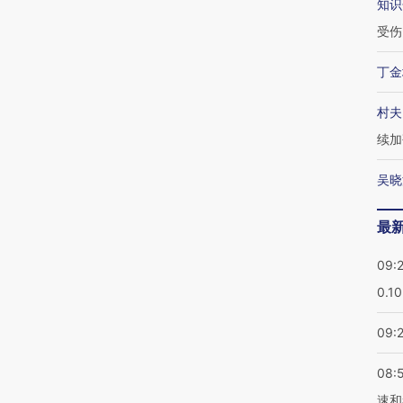
知识
受伤
丁金
村夫
续加
吴晓
最
09:
0.1
09:
08:
速和