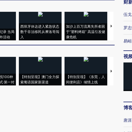
财
伍戈
西班牙休达进入紧急状态
加沙上百万流离失所者困
视线｜HYR
罗志
纪录 当局
数千非法移民从摩洛哥闯
于“塑料烤箱” 高温引发健
术：是什么
外活动
入
康危机
心“花钱找虐
易峘
视
【推广】走
找100种
【特别呈现】澳门全力探
【特别呈现】《东莞，人
会，让数智科
式·第一对
索葡语国家新渠道
间便利店》倾情上线
业
博
唐涯