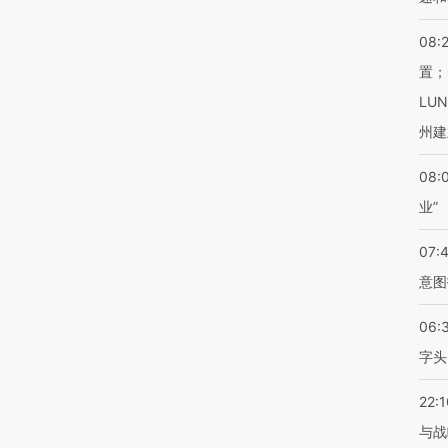
08:
置；
LU
州建
08:
业”
07:
意图
06:
字头
22:1
与战