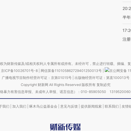
20:
半年
17:2
注册
权为财新传媒及/或相关权利人专属所有或持有。未经许可，禁止进行转载、摘编、
京ICP备10026701号-8
|
网信算备110105862729401250013号
|
京公网安备 11
广播电视节目制作经营许可证：京第01015号
|
出版物经营许可证：第直100013号
Copyright 财新网 All Rights Reserved 版权所有 复制必究
害信息举报、未成年人举报、谣言信息）：010-85905050 13195200605 举报邮
于我们
|
加入我们
|
啄木鸟公益基金会
|
意见与反馈
|
提供新闻线索
|
联系我们
|
友情