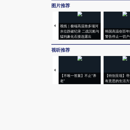
图片推荐
视线｜极端高温致多瑙河
水位跌破纪录 二战沉船与
韩国高温创百年
猛犸象化石接连露出
警告停止一切户
视听推荐
【不唯一答案】不止“养
【特别呈现】寻
老”
有意思的生活方