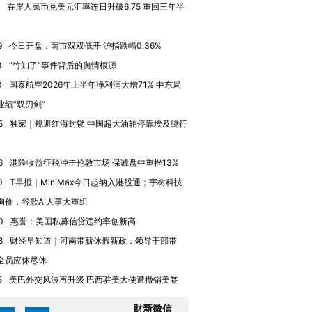
在岸人民币兑美元汇率连日升破6.75 重回三年半
9
今日开盘：两市双双低开 沪指跌幅0.36%
3
“竹知了”事件背后的舆情根源
0
国泰航空2026年上半年净利润大增71% 中东局
业绩“双刃剑”
5
独家｜规避红海封锁 中国超大油轮停靠埃及绕行
6
港险收益征税冲击伦敦市场 保诚盘中重挫13%
0
T早报｜MiniMax今日起纳入港股通；宇树科技
询价；谷歌AI人事大重组
0
惠誉：美国私募信贷违约率创新高
8
财经早知道｜河南带薪休假新政：领导干部带
全员应休尽休
5
美巴外交风波再升级 巴西驻美大使遭撤销美签
财新微信