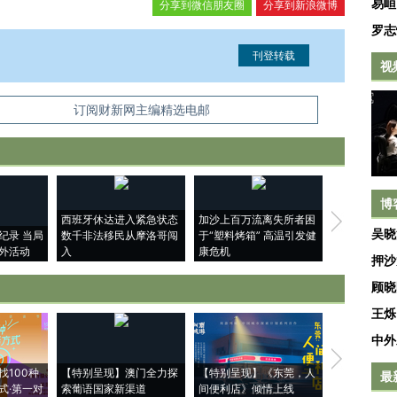
易峘
分享到微信朋友圈
分享到新浪微博
罗志
视
信息。经确认即可刊登转载。
订阅财新网主编精选电邮
博
西班牙休达进入紧急状态
加沙上百万流离失所者困
马航飞行员
吴晓
纪录 当局
数千非法移民从摩洛哥闯
于“塑料烤箱” 高温引发健
粒摇头丸 尿
外活动
入
康危机
毒品
押沙
顾晓
王烁
中外
【推广】走
找100种
【特别呈现】澳门全力探
【特别呈现】《东莞，人
会，让数智科
最
式·第一对
索葡语国家新渠道
间便利店》倾情上线
业