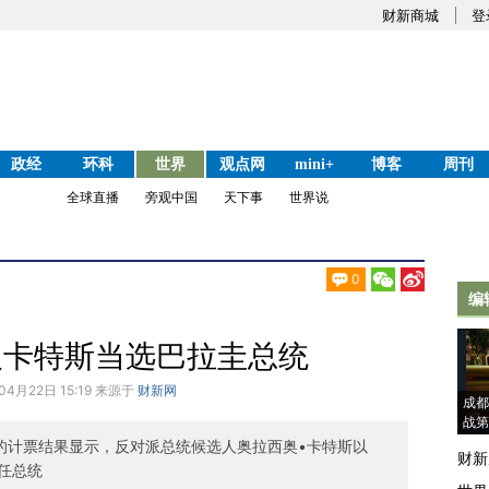
财新商城
登
政经
环科
世界
观点网
mini+
博客
周刊
全球直播
旁观中国
天下事
世界说
0
编
人卡特斯当选巴拉圭总统
04月22日 15:19 来源于
财新网
成都
战第
布的计票结果显示，反对派总统候选人奥拉西奥•卡特斯以
财新
一任总统