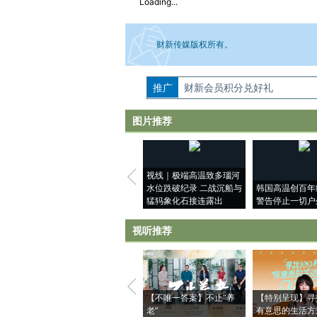
Loading...
财新传媒版权所有。
推广
如需刊登转载请点击右侧按钮，提交相关
财新会员积分兑好礼
图片推荐
视线｜极端高温致多瑙河
水位跌破纪录 二战沉船与
韩国高温创百年
猛犸象化石接连露出
警告停止一切户
视听推荐
【不唯一答案】不止“养
【特别呈现】寻
老”
有意思的生活方