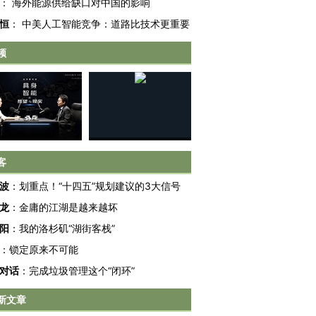
：
海外能源供给缺口对中国的影响
恒
：
中美人工智能竞争：道路比技术更重要
频
客
跨国走私7万
视线｜HY
波
：
划重点！“十四五”规划建议的3大信号
检体内含3种
泽连斯基密集出访美英 索
秘鲁纳斯卡观光飞机坠毁
术：是什
要防空导弹“救急”
13人遇难
心“花钱找
龙
：
金庸的江湖是越来越坏
阳
：
我的洛杉矶“湖街客栈”
：
锁定原来不可能
对话
：
完成垃圾管理这个“闭环”
进第四届链博
【商旅对话】华住集团
技“链”接产
【特别呈现】寻找100种
CFO：不靠规模取胜，华
【特别呈
新文章
有意思的生活方式·第三对
住三大增长引擎是什么？
有意思的