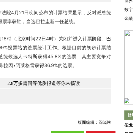
世界
数字
院4月21日晚间公布的计票结果显示，反对派总统
金融
%的得票率获胜，当选巴拉圭新一任总统。
6时（北京时间22日4时）关闭并进入计票阶段。巴
99%投票站的选票统计工作。根据目前的初步计票结
统候选人卡特斯获得45.8%的选票，其主要竞争对
埃弗拉因•阿莱格雷获得36.9%的选票。
，2.8万多篇同等优质报道等你来畅读
财
版面编辑：阎晓琳
伍戈