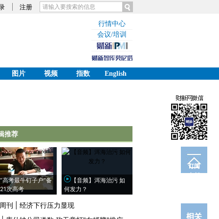
录
注册
行情中心
会议/培训
图片
视频
指数
English
辑推荐
订阅
电邮
“高考最牛钉子户”备
【音频】洱海治污 如
21次高考
何发力？
周刊
|
经济下行压力显现