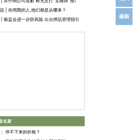
|
库什纳公司道歉 称无意打"女婿牌"推广
说
|
你周围的人,他们都是从哪来？
|
银监会进一步防风险 出台押品管理指引
新名家
：
停不下来的价格？