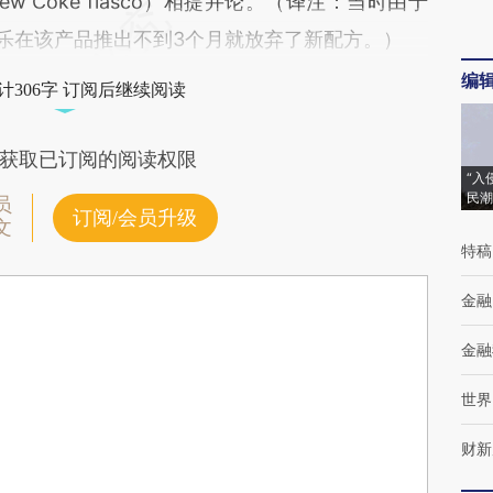
 Coke fiasco）相提并论。（译注：当时由于
可乐在该产品推出不到3个月就放弃了新配方。）
编
计306字 订阅后继续阅读
获取已订阅的阅读权限
“入
民潮
员
订阅/会员升级
文
特稿
金融
金融
世界
财新