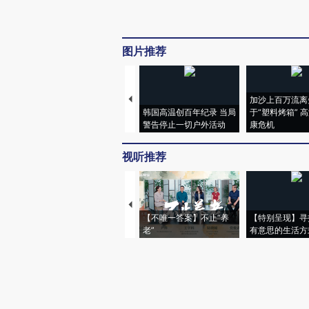
图片推荐
加沙上百万流离
韩国高温创百年纪录 当局
于“塑料烤箱” 
警告停止一切户外活动
康危机
视听推荐
【不唯一答案】不止“养
【特别呈现】寻
老”
有意思的生活方