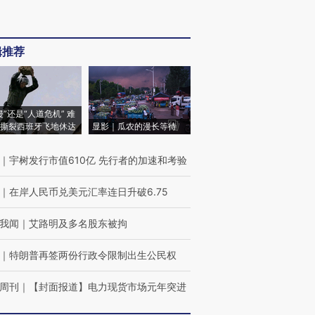
辑推荐
侵”还是“人道危机” 难
撕裂西班牙飞地休达
显影｜瓜农的漫长等待
｜
宇树发行市值610亿 先行者的加速和考验
｜
在岸人民币兑美元汇率连日升破6.75
我闻
｜
艾路明及多名股东被拘
｜
特朗普再签两份行政令限制出生公民权
周刊
｜
【封面报道】电力现货市场元年突进