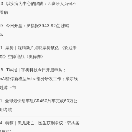
43
以疾病为中心的陷阱：西班牙人为何不
看病
29
今日开盘：沪指报3943.82点 涨幅
0%
21
票房｜沈腾新片点映票房破亿 《欢迎来
馆》空降迎战《奥德赛》
58
T早报｜宇树科技今日开启申购；
enAI暂停新模型Astra部分研发工作；摩尔线
赴港上市
1
全球最快动车组CR450列车完成60万公
用考核
14
特稿｜患儿死亡、医生获刑争议：韩杰案
罪与罚”