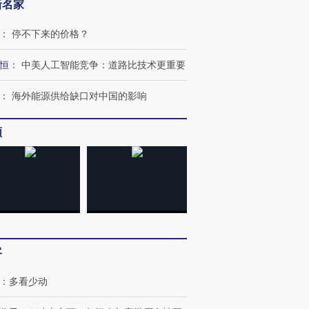
新名家
：
停不下来的价格？
恒
：
中美人工智能竞争：道路比技术更重要
：
海外能源供给缺口对中国的影响
”还是“人道危
湖北宜昌局部短时降雨
哈尔滨遭遇短时极端强降
一周天下
撕裂西班牙
128毫米 紧急转移近
雨 3小时累计雨量超80毫
枪杀8人
4000人
米
民涌入西
频
进第四届链博
【商旅对话】华住集团
技“链”接产
【特别呈现】寻找100种
CFO：不靠规模取胜，华
【特别呈
有意思的生活方式·第三对
住三大增长引擎是什么？
有意思的
客
：
多看少动