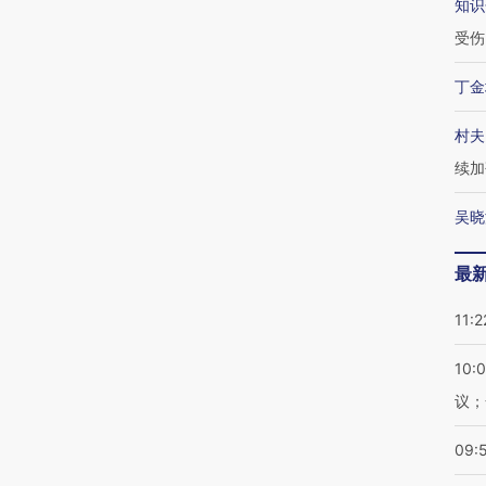
知识
受伤
丁金
村夫
续加
吴晓
最
11:2
10:
议；
09: