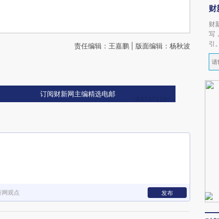
财
财
写
引
责任编辑：王嘉鹏 | 版面编辑：杨秋波
订阅财新网主编精选电邮
新网观点
发布