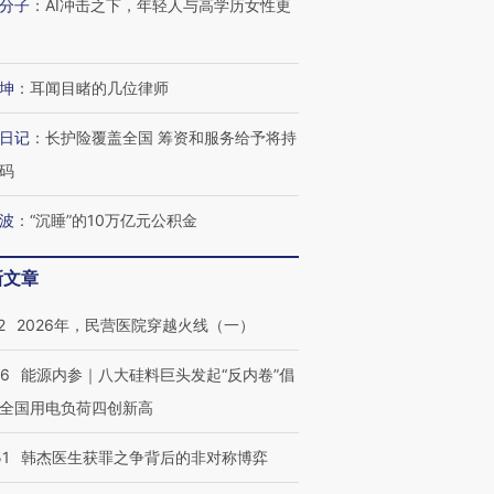
分子
：
AI冲击之下，年轻人与高学历女性更
坤
：
耳闻目睹的几位律师
日记
：
长护险覆盖全国 筹资和服务给予将持
码
波
：
“沉睡”的10万亿元公积金
新文章
2
2026年，民营医院穿越火线（一）
06
能源内参｜八大硅料巨头发起“反内卷”倡
全国用电负荷四创新高
51
韩杰医生获罪之争背后的非对称博弈