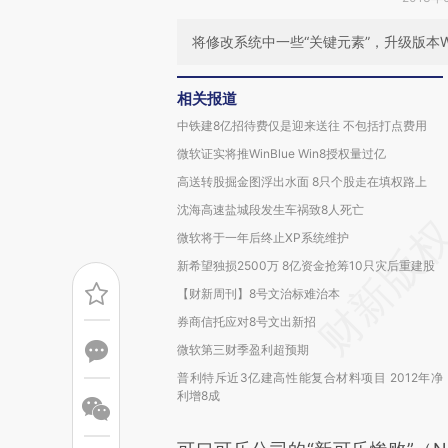
将修改系统中一些“关键元素”，升级版本Wi
相关报道
中铁建8亿招待费仅是迎来送往 不包括打点费用
微软证实将推WinBlue Win8授权量过亿
高送转股掘金图浮出水面 8只个股走在填权路上
沈海高速盐城段发生车祸致8人死亡
微软将于一年后终止XP系统维护
新希望独损2500万 8亿资金抢筹10只灾后重建股
【财新周刊】8号文治标难治本
券商信托应对8号文出新招
微软第三财季盈利超预期
普利特斥近3亿建高性能复合材料项目 2012年净
利增8成