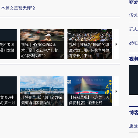
财
本篇文章暂无评论
伍戈
罗志
易峘
失所者困
视线｜HYROX的吸金
视线｜被称为“蟑螂”的印
视线｜“入侵
高温引发健
术：是什么让中产们甘
度Z世代 用街头抗争将教
机”？难民潮
心“花钱找虐”？
育部长拱下台
飞地休达
视
【推广】走
找100种
【特别呈现】澳门全力探
【特别呈现】《东莞，人
会，让数智科
式·第一对
索葡语国家新渠道
间便利店》倾情上线
业
博
唐涯