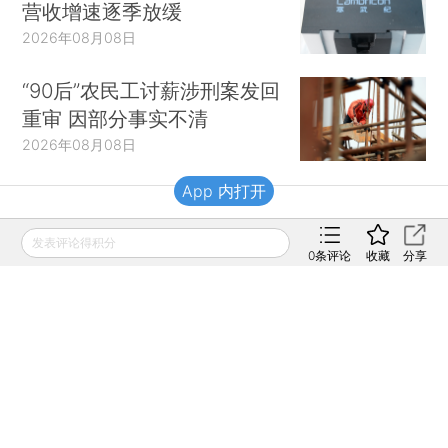
营收增速逐季放缓
2026年08月08日
“90后”农民工讨薪涉刑案发回
重审 因部分事实不清
2026年08月08日
App 内打开
财新移动
发表评论得积分
0
条评论
收藏
分享
财新
财新周刊
Caixin
登录
网页版
订阅电邮
|
|
Copyright 财新网 All Rights Reserved