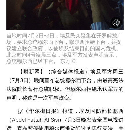
当地时间7月2日-3日，埃及民众聚集在开罗解放广
场，要求总统穆尔西下台，穆尔西拒绝下台，并提
议建立联合政府，以使埃及结束目前的国内危机。
北京时间4号凌晨三点，埃及军方发表声明表示，
总统穆尔西已经下台。 东方IC
【财新网】（综合媒体报道）
埃及军方周三
（7月3日）晚间宣布总统穆尔西下台，由最高宪法
法院院长暂行总统职权。但穆尔西拒绝承认军方的
声明，称这是一次军事政变。
据《华尔街日报》报道，埃及国防部长塞西
（Abdel Fattah Al Sisi）7月3日晚发表全国电视讲
话，宣布暂停使用穆尔西推动通过的现行宪法，并