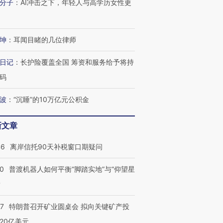
技“链”接产
【特别呈现】寻找100种
CFO：不靠规模取胜，华
【特别呈
分子
：
AI冲击之下，年轻人与高学历女性更
有意思的生活方式·第三对
住三大增长引擎是什么？
有意思的
坤
：
耳闻目睹的几位律师
日记
：
长护险覆盖全国 筹资和服务给予将持
码
波
：
“沉睡”的10万亿元公积金
新文章
46
离岸信托90天补税窗口期疑问
00
普渡机器人如何平衡“脚踏实地”与“仰望星
？
57
特朗普召开矿业圆桌会 拟向关键矿产投
20亿美元