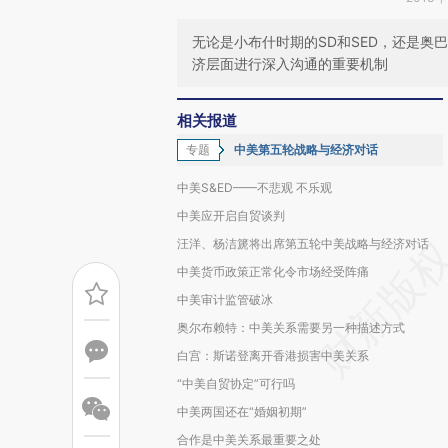
无论是小布什时期的SD和SED，还是奥
济层面进行深入沟通的重要机制
相关报道
专题
中美第五轮战略与经济对话
中美S&ED——不悲观 不乐观
中美应开启自贸谈判
汪洋、杨洁篪将出席第五轮中美战略与经济对话
中美货币政策正常化令市场经受阵痛
中美审计监管破冰
奥尔布赖特：中美关系需要另一种描述方式
白宫：斯诺登离开香港损害中美关系
“中美自贸协定”可行吗
中美两国还在“婚姻初期”
合作是中美关系最重要之处