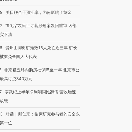
09
美日联合干预汇率，为何影响了黄金
32
“90后”农民工讨薪涉刑案发回重审 因部
实不清
36
贵州山脚树矿难致16人死亡近三年 矿长
被罢免全国人大代表
2
非京籍五环内购房社保降至一年 北京市公
最高可贷340万元
7
寒武纪上半年净利润同比翻倍 营收增速
放缓
53
对话｜邱仁宗：临床研究参与者的安全永
第一位