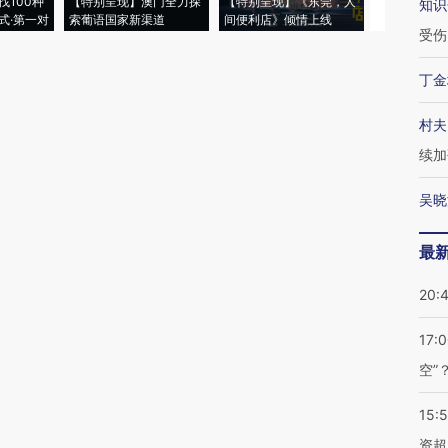
找100种
【特别呈现】澳门全力探
【特别呈现】《东莞，人
会，让数智科
知识
式·第一对
索葡语国家新渠道
间便利店》倾情上线
业
受伤
丁金
村夫
续加
吴晓
最
20:
17:
空”
15:
资超