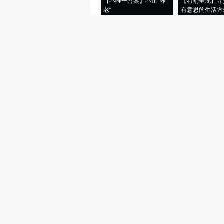
【不唯一答案】不止“养
【特别呈现】寻
老”
有意思的生活方