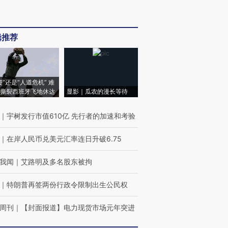
辑推荐
侵”还是“人道危机” 难
撕裂西班牙飞地休达
显影｜瓜农的漫长等待
｜
宇树发行市值610亿 先行者的加速和考验
｜
在岸人民币兑美元汇率连日升破6.75
我闻
｜
艾路明及多名股东被拘
｜
特朗普再签两份行政令限制出生公民权
周刊
｜
【封面报道】电力现货市场元年突进