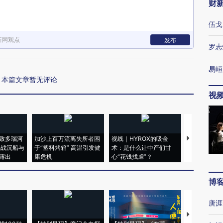
财
伍戈
新网观点
发布
罗志
易峘
本篇文章暂无评论
视
致多瑙河
加沙上百万流离失所者困
视线｜HYROX的吸金
马航飞行员
二战沉船与
于“塑料烤箱” 高温引发健
术：是什么让中产们甘
粒摇头丸 尿
露出
康危机
心“花钱找虐”？
毒品
博
唐涯
【推广】走