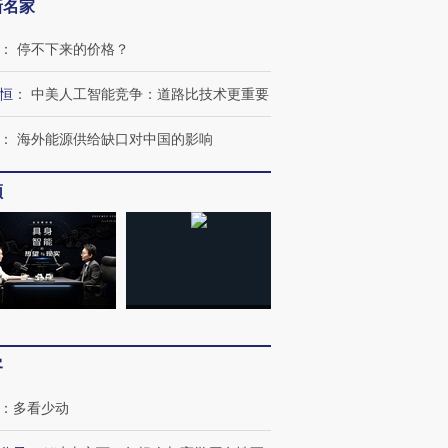
新名家
：
停不下来的价格？
恒
：
中美人工智能竞争：道路比技术更重要
：
海外能源供给缺口对中国的影响
频
跨国走私7万
视线｜被称为“蟑螂”的印
视线｜“入侵”还是“人道危
检体内含3种
度Z世代 用街头抗争将教
机”？难民潮撕裂西班牙
秘鲁纳斯
育部长拱下台
飞地休达
13人遇难
客
：
多看少动
进第四届链博
【商旅对话】华住集团