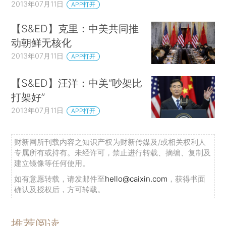
2013年07月11日
APP打开
【S&ED】克里：中美共同推
动朝鲜无核化
2013年07月11日
APP打开
【S&ED】汪洋：中美“吵架比
打架好”
2013年07月11日
APP打开
财新网所刊载内容之知识产权为财新传媒及/或相关权利人
专属所有或持有。未经许可，禁止进行转载、摘编、复制及
建立镜像等任何使用。
如有意愿转载，请发邮件至
hello@caixin.com
，获得书面
确认及授权后，方可转载。
推荐阅读