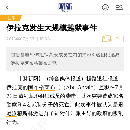
世界
伊拉克发生大规模越狱事件
2013年07月23日 15:03
T中
包括基地恐怖组织高级成员在内的约500名囚犯逃离
伊拉克阿布格莱布监狱
【财新网】（综合媒体报道）
据路透社报道，
伊拉克的
阿布格莱布
（（Abu Ghraib）监狱在7月
22日遭到
基地组织
成员的袭击。此次突袭造成10名
警察和4名武装分子的死亡。此次事件被认为是
逊
尼派
穆斯林激进分子针对什叶派主导的政府的叛乱
行为。