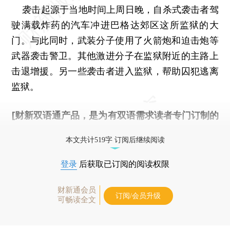
袭击起源于当地时间上周日晚，自杀式袭击者驾
驶满载炸药的汽车冲进巴格达郊区这所监狱的大
门。与此同时，武装分子使用了火箭炮和迫击炮等
武器袭击警卫。其他激进分子在监狱附近的主路上
击退增援。另一些袭击者进入监狱，帮助囚犯逃离
监狱。
[财新双语通产品，是为有双语需求读者专门订制的
优惠产品，
按此可享超值优惠订阅
。]
本文共计519字 订阅后继续阅读
登录
后获取已订阅的阅读权限
财新通会员
订阅/会员升级
可畅读全文