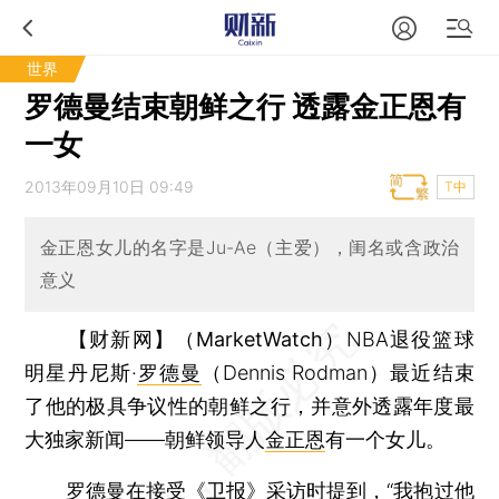
世界
罗德曼结束朝鲜之行 透露金正恩有
一女
2013年09月10日 09:49
T中
金正恩女儿的名字是Ju-Ae（主爱），闺名或含政治
意义
【财新网】（MarketWatch）
NBA退役篮球
明星丹尼斯·
罗德曼
（Dennis Rodman）最近结束
了他的极具争议性的朝鲜之行，并意外透露年度最
大独家新闻——朝鲜领导人
金正恩
有一个女儿。
罗德曼在接受《卫报》采访时提到，“我抱过他