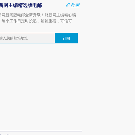
新网主编精选版电邮
样例
新网新闻版电邮全新升级！财新网主编精心编
，每个工作日定时投递，篇篇重磅，可信可
。
订阅
OX的吸金
马航飞行员跨国走私7万
视线｜被称为“蟑螂”的印
让中产们甘
粒摇头丸 尿检体内含3种
度Z世代 用街头抗争将教
秘鲁纳斯
”？
毒品
育部长拱下台
13人遇难
进第四届链博
【商旅对话】华住集团
技“链”接产
【特别呈现】寻找100种
CFO：不靠规模取胜，华
【特别呈
有意思的生活方式·第三对
住三大增长引擎是什么？
有意思的