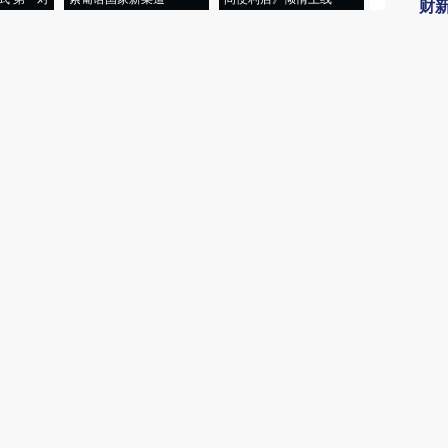
财
伍戈
罗志
易峘
视
博
唐涯