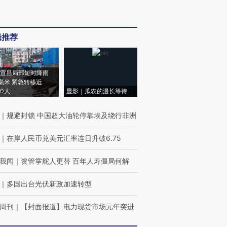
辑推荐
宜昌局部短时降雨
8毫米 紧急转移近
00人
显影｜瓜农的漫长等待
｜
规避封锁 中国超大油轮停靠埃及绕行非洲
｜
在岸人民币兑美元汇率连日升破6.75
我闻
｜
资管掌舵人更替 百年人寿僵局何解
｜
多国出台光伏新政加速转型
周刊
｜
【封面报道】电力现货市场元年突进