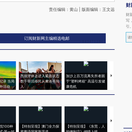
财
责任编辑：黄山 | 版面编辑：王文远
财
写
引
订阅财新网主编精选电邮
西班牙休达进入紧急状态
加沙上百万流离失所者困
视线｜HYR
纪录 当局
数千非法移民从摩洛哥闯
于“塑料烤箱” 高温引发健
术：是什么
外活动
入
康危机
心“花钱找虐
【推广】走
找100种
【特别呈现】澳门全力探
【特别呈现】《东莞，人
会，让数智科
式·第一对
索葡语国家新渠道
间便利店》倾情上线
业