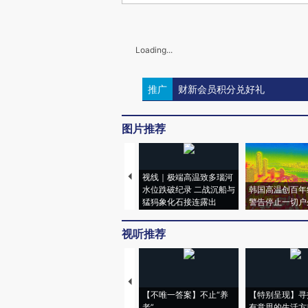
Loading...
推广
财新会员积分兑好礼
图片推荐
视线｜极端高温致多瑙河
水位跌破纪录 二战沉船与
韩国高温创百年
猛犸象化石接连露出
警告停止一切户
视听推荐
【不唯一答案】不止“养
【特别呈现】寻
老”
有意思的生活方