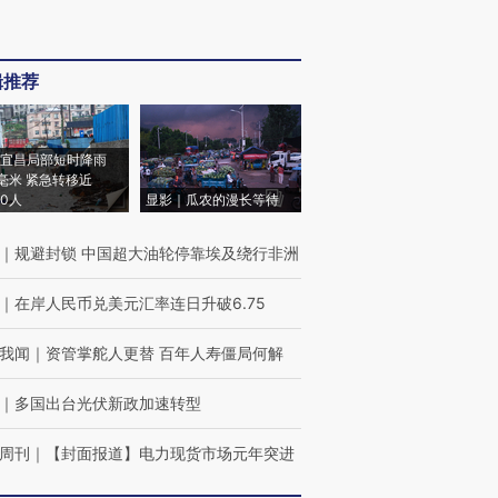
辑推荐
宜昌局部短时降雨
8毫米 紧急转移近
00人
显影｜瓜农的漫长等待
｜
规避封锁 中国超大油轮停靠埃及绕行非洲
｜
在岸人民币兑美元汇率连日升破6.75
我闻
｜
资管掌舵人更替 百年人寿僵局何解
｜
多国出台光伏新政加速转型
周刊
｜
【封面报道】电力现货市场元年突进