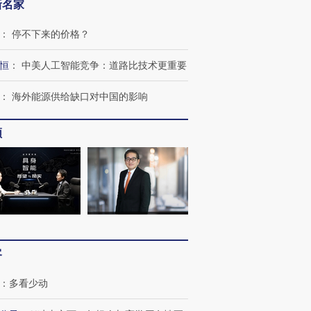
新名家
：
停不下来的价格？
恒
：
中美人工智能竞争：道路比技术更重要
OX的吸金
马航飞行员跨国走私7万
视线｜被称为“蟑螂”的印
：
海外能源供给缺口对中国的影响
让中产们甘
粒摇头丸 尿检体内含3种
度Z世代 用街头抗争将教
秘鲁纳斯
”？
毒品
育部长拱下台
13人遇难
频
进第四届链博
【商旅对话】华住集团
技“链”接产
【特别呈现】寻找100种
CFO：不靠规模取胜，华
【特别呈
有意思的生活方式·第三对
住三大增长引擎是什么？
有意思的
客
：
多看少动