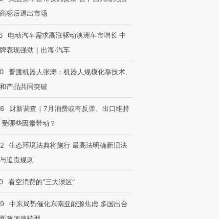
商标后退出市场
6
电动汽车需求高涨驱动澳洲车市增长 中
牌表现强劲｜出海·汽车
00
普渡机器人张涛：机器人规模化靠技术、
和产品共同突破
56
财新调查｜7月消费或有反弹、出口维持
 受哪些因素带动？
42
生态环境法典将施行 最高法明确新旧法
与追责规则
0
看空消费的“三大误区”
59
中东局势催化东南亚能源焦虑 多国出台
新政加速转型