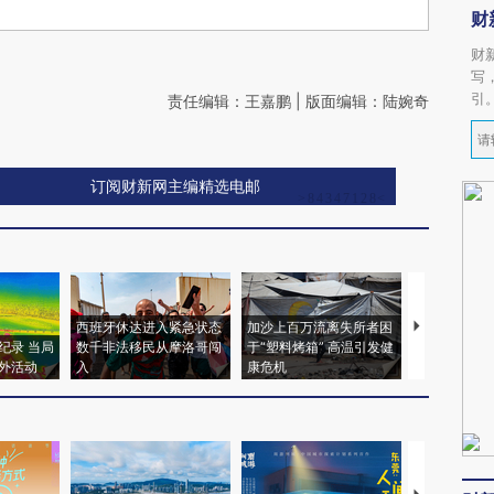
财
财
写
引
责任编辑：王嘉鹏 | 版面编辑：陆婉奇
订阅财新网主编精选电邮
新网观点
发布