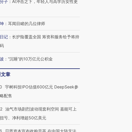
分子
：
AI冲击之下，年轻人与高学历女性更
坤
：
耳闻目睹的几位律师
日记
：
长护险覆盖全国 筹资和服务给予将持
码
波
：
“沉睡”的10万亿元公积金
新文章
0
宇树科技IPO估值600亿元 DeepSeek参
略配售
22
油气市场剧烈波动现套利空间 嘉能可上
扭亏、净利增超50亿美元
6
贝恩资本宣布收购贡茶 在中国大陆无法