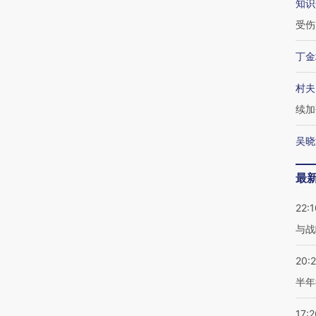
知识
受伤
丁金
村夫
续加
吴晓
最
22:1
与战
20:
半年
17:2