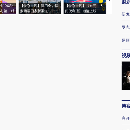
本篇文章暂无评论
财
伍戈
罗志
西班牙休达进入紧急状态
加沙上百万流离失所者困
视线｜HYR
易峘
纪录 当局
数千非法移民从摩洛哥闯
于“塑料烤箱” 高温引发健
术：是什么
外活动
入
康危机
心“花钱找虐
视
【推广】走
找100种
【特别呈现】澳门全力探
【特别呈现】《东莞，人
会，让数智科
式·第一对
索葡语国家新渠道
间便利店》倾情上线
业
博
唐涯