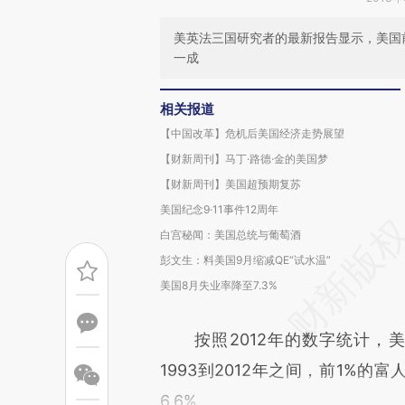
美英法三国研究者的最新报告显示，美国
一成
相关报道
【中国改革】危机后美国经济走势展望
【财新周刊】马丁·路德·金的美国梦
【财新周刊】美国超预期复苏
美国纪念9·11事件12周年
白宫秘闻：美国总统与葡萄酒
彭文生：料美国9月缩减QE“试水温”
美国8月失业率降至7.3%
按照2012年的数字统计，美国
1993到2012年之间，前1%的
6.6%。