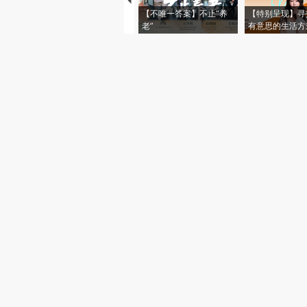
图片推荐
视线｜极端高温致多瑙河
水位跌破纪录 二战沉船与
韩国高温创百年
猛犸象化石接连露出
警告停止一切户
视听推荐
【不唯一答案】不止“养
【特别呈现】寻
老”
有意思的生活方