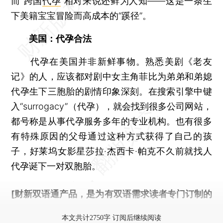
而“跨国
代孕
”相对来说还鲜为人知——这是一条生
下美籍宝宝冒险而高成本的“蹊径”。
美国：代孕合法
代孕在美国并非新鲜事物。熟悉美剧《老友
记》的人，应该都对剧中女主角菲比为弟弟和弟媳
代孕生下三胞胎的剧情印象深刻。在搜索引擎中键
入“surrogacy”（代孕），就会找到很多公司网站，
都号称是从事代孕服务多年的专业机构。也有很多
有特殊原因的父母通过这种方式获得了自己的孩
子，好莱坞女影星莎拉·杰西卡·帕克不久前就找人
代孕诞下一对双胞胎。
[财新双语通产品，是为有双语需求读者专门订制的
优惠产品，
按此可享超值优惠订阅
。]
本文共计2750字 订阅后继续阅读