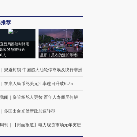
辑推荐
宜昌局部短时降雨
8毫米 紧急转移近
00人
显影｜瓜农的漫长等待
｜
规避封锁 中国超大油轮停靠埃及绕行非洲
｜
在岸人民币兑美元汇率连日升破6.75
我闻
｜
资管掌舵人更替 百年人寿僵局何解
｜
多国出台光伏新政加速转型
周刊
｜
【封面报道】电力现货市场元年突进