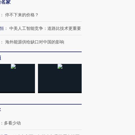
新名家
：
停不下来的价格？
恒
：
中美人工智能竞争：道路比技术更重要
：
海外能源供给缺口对中国的影响
频
OX的吸金
马航飞行员跨国走私7万
视线｜被称为“蟑螂”的印
让中产们甘
粒摇头丸 尿检体内含3种
度Z世代 用街头抗争将教
秘鲁纳斯
”？
毒品
育部长拱下台
13人遇难
进第四届链博
【商旅对话】华住集团
客
技“链”接产
【特别呈现】寻找100种
CFO：不靠规模取胜，华
【特别呈
有意思的生活方式·第三对
住三大增长引擎是什么？
有意思的
：
多看少动