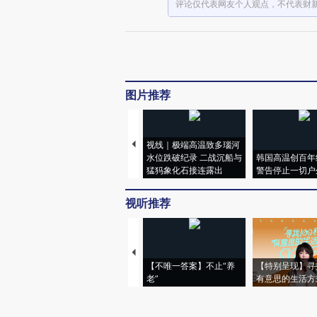
评论仅代表网友个人观点，不代表财
图片推荐
视线｜极端高温致多瑙河
水位跌破纪录 二战沉船与
韩国高温创百年
猛犸象化石接连露出
警告停止一切户
视听推荐
【不唯一答案】不止“养
【特别呈现】寻
老”
有意思的生活方