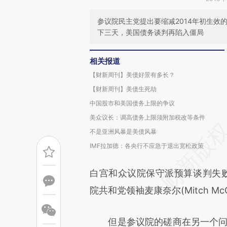
参议院民主党提出要缩减2014年初生
下三天，美国债务谈判再陷入僵局
相关报道
【财新周刊】美债好景有多长？
【财新周刊】美债生死劫
中国股市和美国债务上限的争议
美众议长：调高债务上限须附加税改等条件
不是亚洲风暴是美债风暴
IMF拉加德：各央行不应急于退出宽松政策
白宫和众议院保守派预算谈判失败后，
院共和党领袖麦康奈尔(Mitch McC
但是参议院的磋商在另一个问题