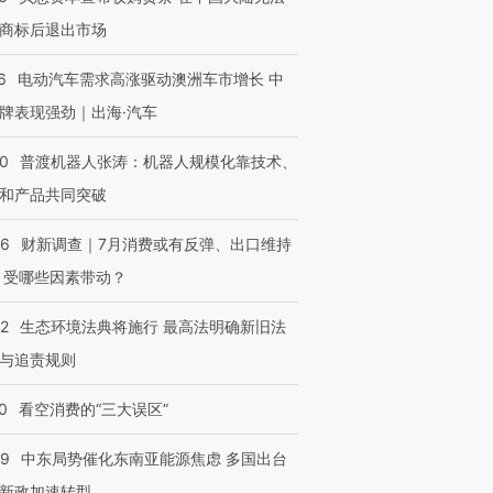
商标后退出市场
6
电动汽车需求高涨驱动澳洲车市增长 中
牌表现强劲｜出海·汽车
00
普渡机器人张涛：机器人规模化靠技术、
和产品共同突破
56
财新调查｜7月消费或有反弹、出口维持
 受哪些因素带动？
42
生态环境法典将施行 最高法明确新旧法
与追责规则
0
看空消费的“三大误区”
59
中东局势催化东南亚能源焦虑 多国出台
新政加速转型