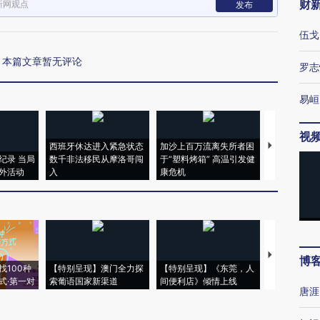
财
新网观点
发布
伍戈
本篇文章暂无评论
罗志
易峘
视
西班牙休达进入紧急状态
加沙上百万流离失所者困
视线｜HYR
纪录 当局
数千非法移民从摩洛哥闯
于“塑料烤箱” 高温引发健
术：是什么
外活动
入
康危机
心“花钱找虐
【推广】走
博
找100种
【特别呈现】澳门全力探
【特别呈现】《东莞，人
会，让数智科
式·第一对
索葡语国家新渠道
间便利店》倾情上线
业
唐涯