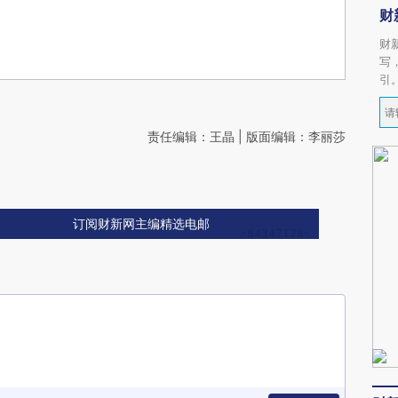
财
财
写
引
责任编辑：王晶 | 版面编辑：李丽莎
订阅财新网主编精选电邮