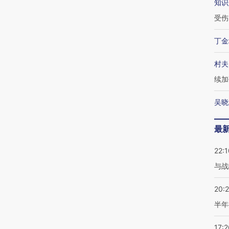
知识
受伤
丁金
村夫
续加
吴晓
最
22:1
与战
20:
半年
17:2