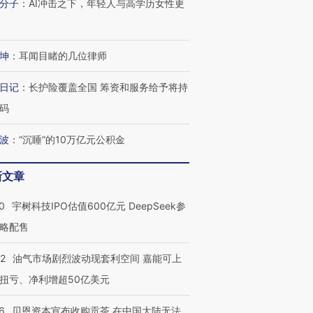
分子
：
AI冲击之下，年轻人与高学历女性更
坤
：
耳闻目睹的几位律师
日记
：
长护险覆盖全国 筹资和服务给予将持
码
波
：
“沉睡”的10万亿元公积金
新文章
0
宇树科技IPO估值600亿元 DeepSeek参
略配售
22
油气市场剧烈波动现套利空间 嘉能可上
扭亏、净利增超50亿美元
6
贝恩资本宣布收购贡茶 在中国大陆无法