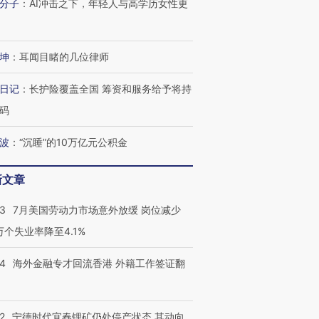
分子
：
AI冲击之下，年轻人与高学历女性更
坤
：
耳闻目睹的几位律师
日记
：
长护险覆盖全国 筹资和服务给予将持
码
波
：
“沉睡”的10万亿元公积金
新文章
43
7月美国劳动力市场意外放缓 岗位减少
3万个失业率降至4.1%
14
海外金融专才回流香港 外籍工作签证翻
2
宁德时代宜春锂矿仍处停产状态 其动向