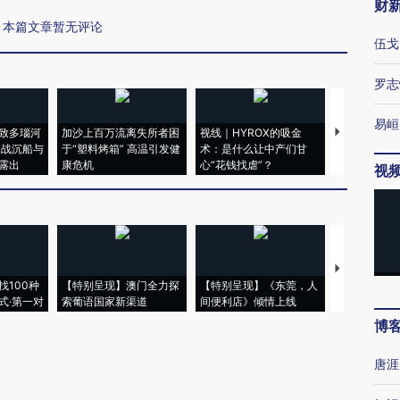
财
本篇文章暂无评论
伍戈
罗志
易峘
致多瑙河
加沙上百万流离失所者困
视线｜HYROX的吸金
马航飞行员
二战沉船与
于“塑料烤箱” 高温引发健
术：是什么让中产们甘
粒摇头丸 尿
露出
康危机
心“花钱找虐”？
毒品
视
【推广】走
找100种
【特别呈现】澳门全力探
【特别呈现】《东莞，人
会，让数智科
式·第一对
索葡语国家新渠道
间便利店》倾情上线
业
博
唐涯