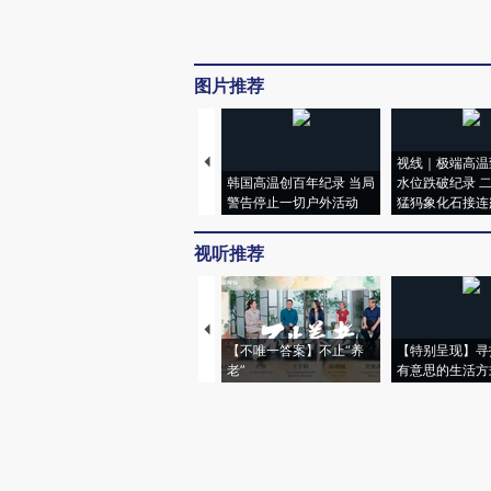
图片推荐
视线｜极端高温
韩国高温创百年纪录 当局
水位跌破纪录 
警告停止一切户外活动
猛犸象化石接连
视听推荐
【不唯一答案】不止“养
【特别呈现】寻
老”
有意思的生活方