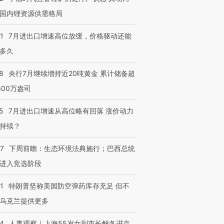
国内锂资源供需格局
1
7月进出口增速高位放缓，价格驱动还能
多久
8
央行7月继续增持近20吨黄金 累计储备超
600万盎司
5
7月进出口增速从高位略有回落 涨价动力
持续？
07
下周前瞻：生态环境法典施行；巴西总统
进入竞选阶段
1
特朗普坚称美国防空弹药库存充足 但不
乌克兰提供更多
24
人事观察｜上海55岁女副市长解冬进京