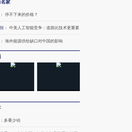
新名家
：
停不下来的价格？
恒
：
中美人工智能竞争：道路比技术更重要
：
海外能源供给缺口对中国的影响
跨国走私7万
视线｜被称为“蟑螂”的印
视线｜“入侵”还是“人道危
检体内含3种
度Z世代 用街头抗争将教
机”？难民潮撕裂西班牙
秘鲁纳斯
育部长拱下台
飞地休达
13人遇难
频
进第四届链博
【商旅对话】华住集团
技“链”接产
【特别呈现】寻找100种
CFO：不靠规模取胜，华
【特别呈
有意思的生活方式·第三对
住三大增长引擎是什么？
有意思的
客
：
多看少动