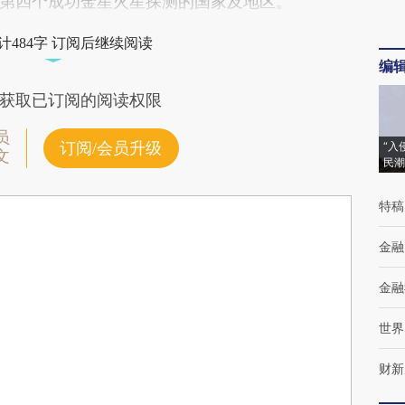
第四个成功金星火星探测的国家及地区。
计484字 订阅后继续阅读
编
获取已订阅的阅读权限
员
订阅/会员升级
“入
文
民潮
特稿
金融
金融
世界
财新