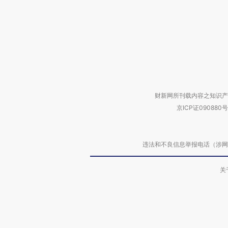
财新网所刊载内容之知识产
京ICP证090880号
违法和不良信息举报电话（涉网络暴力有
关