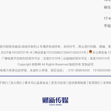
候任
17:
手祖
权为财新传媒及/或相关权利人专属所有或持有。未经许可，禁止进行转载、摘编、
京ICP备10026701号-8
|
网信算备110105862729401250013号
|
京公网安备 11
广播电视节目制作经营许可证：京第01015号
|
出版物经营许可证：第直100013号
Copyright 财新网 All Rights Reserved 版权所有 复制必究
害信息举报、未成年人举报、谣言信息）：010-85905050 13195200605 举报邮
于我们
|
加入我们
|
啄木鸟公益基金会
|
意见与反馈
|
提供新闻线索
|
联系我们
|
友情