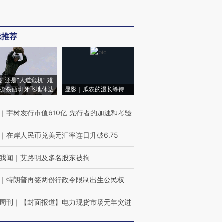
辑推荐
侵”还是“人道危机” 难
撕裂西班牙飞地休达
显影｜瓜农的漫长等待
｜
宇树发行市值610亿 先行者的加速和考验
｜
在岸人民币兑美元汇率连日升破6.75
我闻
｜
艾路明及多名股东被拘
｜
特朗普再签两份行政令限制出生公民权
周刊
｜
【封面报道】电力现货市场元年突进