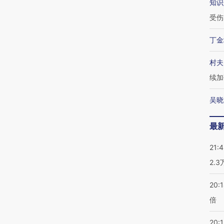
知识
受伤
丁金
村夫
续加
吴晓
最
21:
2.
20:
倍
20:1