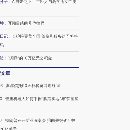
分子
：
AI冲击之下，年轻人与高学历女性更
坤
：
耳闻目睹的几位律师
日记
：
长护险覆盖全国 筹资和服务给予将持
码
波
：
“沉睡”的10万亿元公积金
新文章
46
离岸信托90天补税窗口期疑问
00
普渡机器人如何平衡“脚踏实地”与“仰望星
？
57
特朗普召开矿业圆桌会 拟向关键矿产投
20亿美元