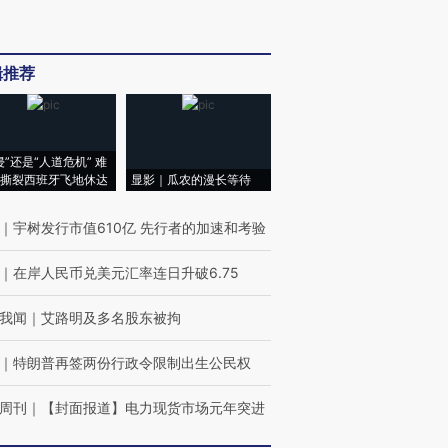
辑推荐
侵”还是“人道危机” 难
撕裂西班牙飞地休达
显影｜瓜农的漫长等待
｜
宇树发行市值610亿 先行者的加速和考验
｜
在岸人民币兑美元汇率连日升破6.75
我闻
｜
艾路明及多名股东被拘
｜
特朗普再签两份行政令限制出生公民权
周刊
｜
【封面报道】电力现货市场元年突进