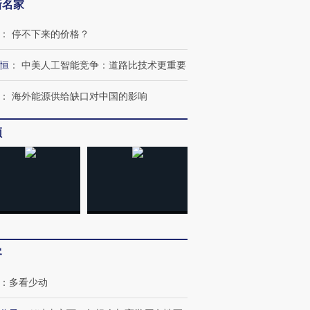
新名家
：
停不下来的价格？
恒
：
中美人工智能竞争：道路比技术更重要
：
海外能源供给缺口对中国的影响
”还是“人道危
湖北宜昌局部短时降雨
哈尔滨遭遇短时极端强降
频
撕裂西班牙
128毫米 紧急转移近
雨 3小时累计雨量超80毫
秘鲁纳斯
4000人
米
13人遇难
进第四届链博
【商旅对话】华住集团
技“链”接产
【特别呈现】寻找100种
CFO：不靠规模取胜，华
【特别呈
有意思的生活方式·第三对
住三大增长引擎是什么？
有意思的
客
：
多看少动