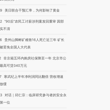
09
美日联合干预汇率，为何影响了黄金
32
“90后”农民工讨薪涉刑案发回重审 因部
实不清
36
贵州山脚树矿难致16人死亡近三年 矿长
被罢免全国人大代表
2
非京籍五环内购房社保降至一年 北京市公
最高可贷340万元
7
寒武纪上半年净利润同比翻倍 营收增速
放缓
53
对话｜邱仁宗：临床研究参与者的安全永
第一位