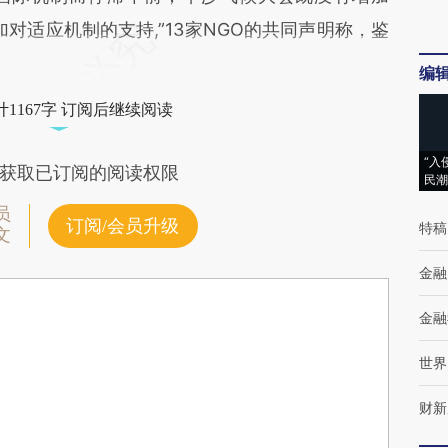
加对适应机制的支持,”13家NGO的共同声明称，鉴
编
1167字 订阅后继续阅读
“入
获取已订阅的阅读权限
民潮
员
订阅/会员升级
特稿
文
金融
金融
世界
财新