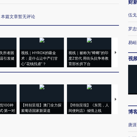
财
伍戈
本篇文章暂无评论
罗志
易峘
失所者困
视线｜HYROX的吸金
视线｜被称为“蟑螂”的印
视线｜“入侵
视
高温引发健
术：是什么让中产们甘
度Z世代 用街头抗争将教
机”？难民潮
心“花钱找虐”？
育部长拱下台
飞地休达
【推广】走
找100种
【特别呈现】澳门全力探
【特别呈现】《东莞，人
会，让数智科
式·第一对
索葡语国家新渠道
间便利店》倾情上线
业
博
唐涯