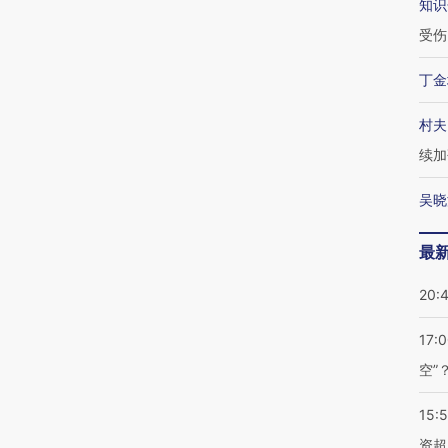
知识
受伤
丁金
村夫
续加
吴晓
最
20:
17:
空”
15:
资超