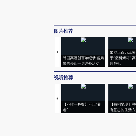
图片推荐
加沙上百万流离
韩国高温创百年纪录 当局
于“塑料烤箱” 
警告停止一切户外活动
康危机
视听推荐
【不唯一答案】不止“养
【特别呈现】寻
老”
有意思的生活方