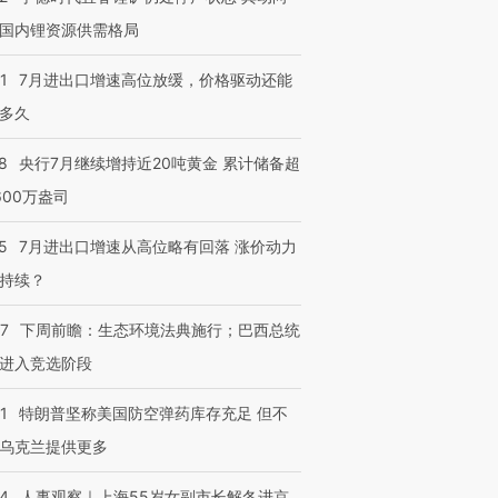
国内锂资源供需格局
1
7月进出口增速高位放缓，价格驱动还能
多久
8
央行7月继续增持近20吨黄金 累计储备超
600万盎司
5
7月进出口增速从高位略有回落 涨价动力
持续？
07
下周前瞻：生态环境法典施行；巴西总统
进入竞选阶段
1
特朗普坚称美国防空弹药库存充足 但不
乌克兰提供更多
24
人事观察｜上海55岁女副市长解冬进京