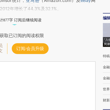
isor统计，
亚马逊
（Amazon.com）及
eBay
网
2年增长了44.3%及32.1%。
编
计877字 订阅后继续阅读
获取已订阅的阅读权限
“入
民潮
员
订阅/会员升级
文
特稿
金融
金融
世界
财新