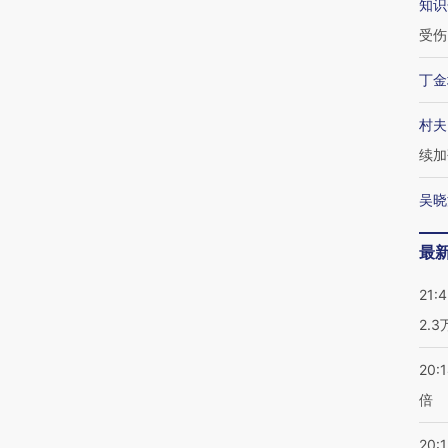
知识
受伤
丁金
村夫
续加
吴晓
最
21:
2.
20:
倍
20:1