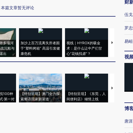
财
本篇文章暂无评论
伍戈
罗志
易峘
致多瑙河
加沙上百万流离失所者困
视线｜HYROX的吸金
马航飞行员
二战沉船与
于“塑料烤箱” 高温引发健
术：是什么让中产们甘
粒摇头丸 尿
露出
康危机
心“花钱找虐”？
毒品
视
【推广】走
找100种
【特别呈现】澳门全力探
【特别呈现】《东莞，人
会，让数智科
式·第一对
索葡语国家新渠道
间便利店》倾情上线
业
博
唐涯