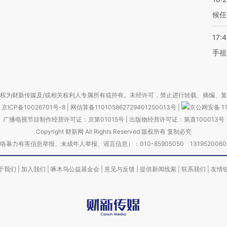
候任
17:
手祖
权为财新传媒及/或相关权利人专属所有或持有。未经许可，禁止进行转载、摘编、
京ICP备10026701号-8
|
网信算备110105862729401250013号
|
京公网安备 11
广播电视节目制作经营许可证：京第01015号
|
出版物经营许可证：第直100013号
Copyright 财新网 All Rights Reserved 版权所有 复制必究
害信息举报、未成年人举报、谣言信息）：010-85905050 13195200605 举报邮
于我们
|
加入我们
|
啄木鸟公益基金会
|
意见与反馈
|
提供新闻线索
|
联系我们
|
友情