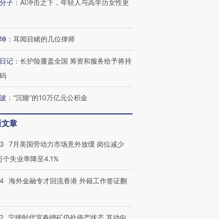
分子
：
AI冲击之下，年轻人与高学历女性更
坤
：
耳闻目睹的几位律师
日记
：
长护险覆盖全国 筹资和服务给予将持
码
波
：
“沉睡”的10万亿元公积金
新文章
43
7月美国劳动力市场意外放缓 岗位减少
3万个失业率降至4.1%
14
海外金融专才回流香港 外籍工作签证翻
2
宁德时代宜春锂矿仍处停产状态 其动向