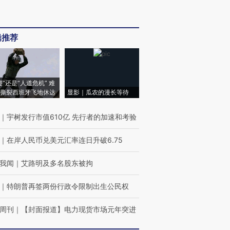
辑推荐
侵”还是“人道危机” 难
撕裂西班牙飞地休达
显影｜瓜农的漫长等待
｜
宇树发行市值610亿 先行者的加速和考验
｜
在岸人民币兑美元汇率连日升破6.75
我闻
｜
艾路明及多名股东被拘
｜
特朗普再签两份行政令限制出生公民权
周刊
｜
【封面报道】电力现货市场元年突进