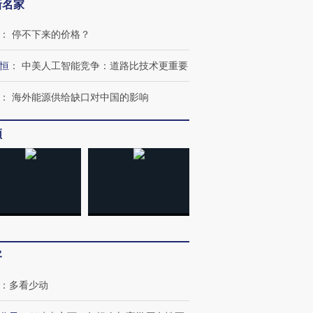
新名家
：
停不下来的价格？
恒
：
中美人工智能竞争：道路比技术更重要
：
海外能源供给缺口对中国的影响
跨国走私7万
视线｜被称为“蟑螂”的印
视线｜“入侵”还是“人道危
检体内含3种
度Z世代 用街头抗争将教
机”？难民潮撕裂西班牙
秘鲁纳斯
育部长拱下台
飞地休达
13人遇难
频
进第四届链博
【商旅对话】华住集团
技“链”接产
【特别呈现】寻找100种
CFO：不靠规模取胜，华
【特别呈
有意思的生活方式·第三对
住三大增长引擎是什么？
有意思的
客
：
多看少动