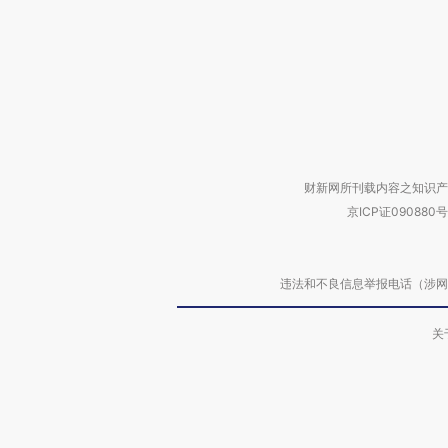
财新网所刊载内容之知识产
京ICP证090880号
违法和不良信息举报电话（涉网络暴力有
关