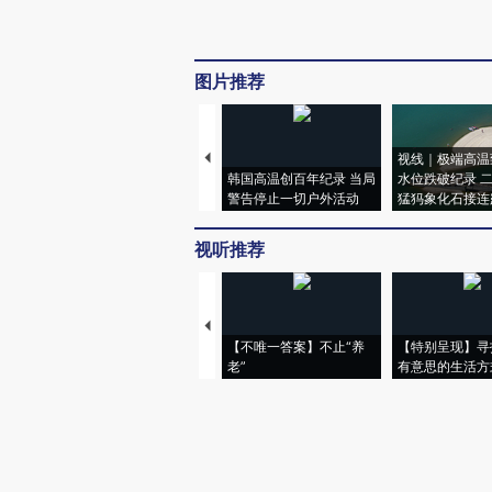
图片推荐
视线｜极端高温
韩国高温创百年纪录 当局
水位跌破纪录 
警告停止一切户外活动
猛犸象化石接连
视听推荐
【不唯一答案】不止“养
【特别呈现】寻
老”
有意思的生活方