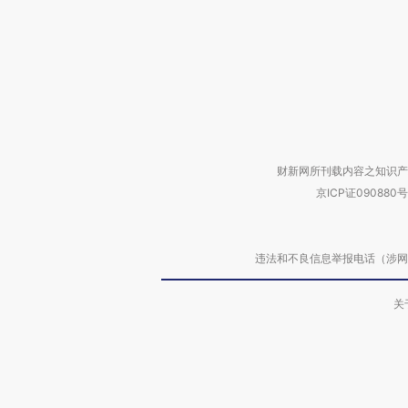
财新网所刊载内容之知识产
京ICP证090880号
违法和不良信息举报电话（涉网络暴力有
关