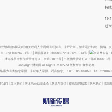
持续
19:1
过7
权为财新传媒及/或相关权利人专属所有或持有。未经许可，禁止进行转载、摘编、
京ICP备10026701号-8
|
网信算备110105862729401250013号
|
京公网安备 11
广播电视节目制作经营许可证：京第01015号
|
出版物经营许可证：第直100013号
Copyright 财新网 All Rights Reserved 版权所有 复制必究
害信息举报、未成年人举报、谣言信息）：010-85905050 13195200605 举报邮
于我们
|
加入我们
|
啄木鸟公益基金会
|
意见与反馈
|
提供新闻线索
|
联系我们
|
友情