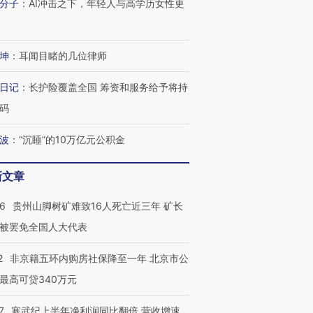
分子
：
AI冲击之下，年轻人与高学历女性更
坤
：
耳闻目睹的几位律师
日记
：
长护险覆盖全国 筹资和服务给予将持
码
波
：
“沉睡”的10万亿元公积金
新文章
36
贵州山脚树矿难致16人死亡近三年 矿长
被罢免全国人大代表
2
非京籍五环内购房社保降至一年 北京市公
最高可贷340万元
7
寒武纪上半年净利润同比翻倍 营收增速