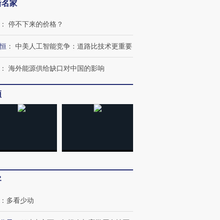
新名家
：
停不下来的价格？
恒
：
中美人工智能竞争：道路比技术更重要
：
海外能源供给缺口对中国的影响
频
跨国走私7万
视线｜被称为“蟑螂”的印
视线｜“入侵”还是“人道危
检体内含3种
度Z世代 用街头抗争将教
机”？难民潮撕裂西班牙
秘鲁纳斯
育部长拱下台
飞地休达
13人遇难
客
进第四届链博
【商旅对话】华住集团
：
多看少动
技“链”接产
【特别呈现】寻找100种
CFO：不靠规模取胜，华
【特别呈
有意思的生活方式·第三对
住三大增长引擎是什么？
有意思的