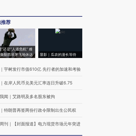
辑推荐
侵”还是“人道危机” 难
撕裂西班牙飞地休达
显影｜瓜农的漫长等待
｜
宇树发行市值610亿 先行者的加速和考验
｜
在岸人民币兑美元汇率连日升破6.75
我闻
｜
艾路明及多名股东被拘
｜
特朗普再签两份行政令限制出生公民权
周刊
｜
【封面报道】电力现货市场元年突进