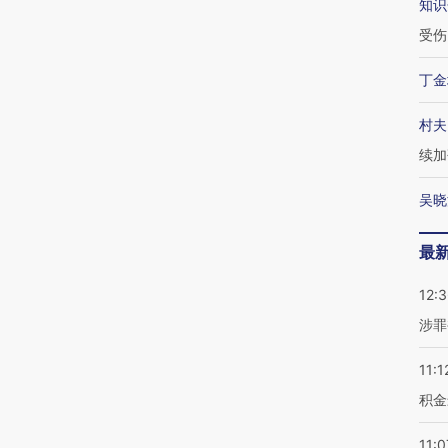
知识
受伤
丁金
村夫
续加
吴晓
最
12:
涉罪
11:1
积金
11:0