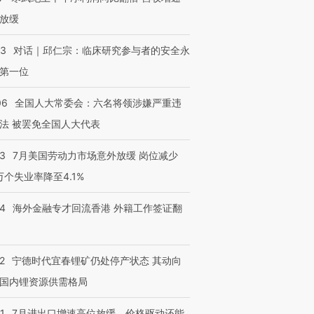
放缓
53
对话｜邱仁宗：临床研究参与者的安全永
第一位
06
全国人大常委会：六名将领涉嫌严重违
法 被罢免全国人大代表
43
7月美国劳动力市场意外放缓 岗位减少
3万个失业率降至4.1%
14
海外金融专才回流香港 外籍工作签证翻
2
宁德时代宜春锂矿仍处停产状态 其动向
国内锂资源供需格局
1
7月进出口增速高位放缓，价格驱动还能