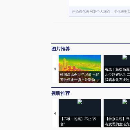
评论仅代表网友个人观点，不代表财
图片推荐
视线｜极端高温
韩国高温创百年纪录 当局
水位跌破纪录 
警告停止一切户外活动
猛犸象化石接连
视听推荐
【不唯一答案】不止“养
【特别呈现】寻
老”
有意思的生活方