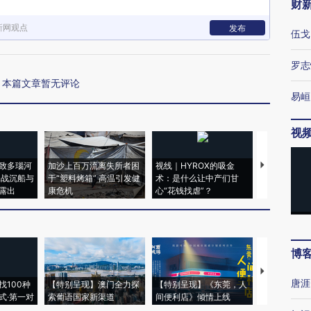
财
新网观点
发布
伍戈
罗志
本篇文章暂无评论
易峘
视
致多瑙河
加沙上百万流离失所者困
视线｜HYROX的吸金
马航飞行员
二战沉船与
于“塑料烤箱” 高温引发健
术：是什么让中产们甘
粒摇头丸 尿
露出
康危机
心“花钱找虐”？
毒品
博
【推广】走
唐涯
找100种
【特别呈现】澳门全力探
【特别呈现】《东莞，人
会，让数智科
式·第一对
索葡语国家新渠道
间便利店》倾情上线
业