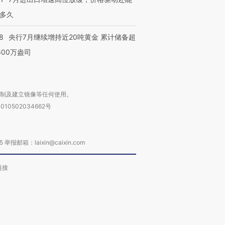
多久
8
央行7月继续增持近20吨黄金 累计储备超
600万盎司
复制及建立镜像等任何使用。
010502034662号
箱：laixin@caixin.com
链接