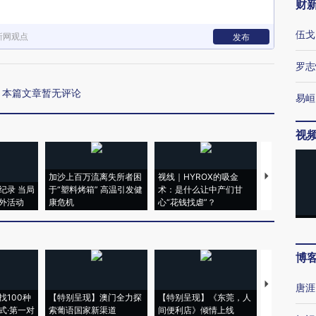
财
伍戈
新网观点
发布
罗志
本篇文章暂无评论
易峘
视
加沙上百万流离失所者困
视线｜HYROX的吸金
马航飞行员
纪录 当局
于“塑料烤箱” 高温引发健
术：是什么让中产们甘
粒摇头丸 尿
外活动
康危机
心“花钱找虐”？
毒品
博
【推广】走
唐涯
找100种
【特别呈现】澳门全力探
【特别呈现】《东莞，人
会，让数智科
式·第一对
索葡语国家新渠道
间便利店》倾情上线
业