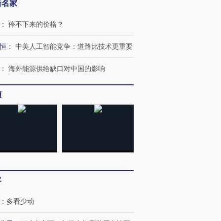
新名家
：
停不下来的价格？
恒
：
中美人工智能竞争：道路比技术更重要
：
海外能源供给缺口对中国的影响
频
跨国走私7万
视线｜被称为“蟑螂”的印
视线｜“入侵”还是“人道危
检体内含3种
度Z世代 用街头抗争将教
机”？难民潮撕裂西班牙
秘鲁纳斯
育部长拱下台
飞地休达
13人遇难
客
进第四届链博
【商旅对话】华住集团
：
多看少动
技“链”接产
【特别呈现】寻找100种
CFO：不靠规模取胜，华
【特别呈
有意思的生活方式·第三对
住三大增长引擎是什么？
有意思的