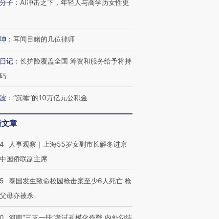
分子
：
AI冲击之下，年轻人与高学历女性更
坤
：
耳闻目睹的几位律师
日记
：
长护险覆盖全国 筹资和服务给予将持
码
波
：
“沉睡”的10万亿元公积金
新文章
24
人事观察｜上海55岁女副市长解冬进京
中国侨联副主席
45
泰国发生致命校园枪击案至少6人死亡 枪
父母亦被杀
40
河南“三支一扶”考试规模化作弊 内外勾结