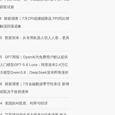
获取试卷
4
财新调查｜7月CPI或继续降温 PPI同比增
触顶回落迹象
00
普渡张涛：从专用机器人切入人形，更具
55
GPT周报｜OpenAI为免费用户默认提供
入门模型GPT-5.6 Luna；阿里发布2.4万亿
大模型Qwen3.8；DeepSeek宣布即将涨价
46
财新调查｜7月金融数据季节性承压 新增
或取决于政府债券
44
美国的AI投资、利率与经济
44
字节跳动开全员会复盘AI业务进展 称大