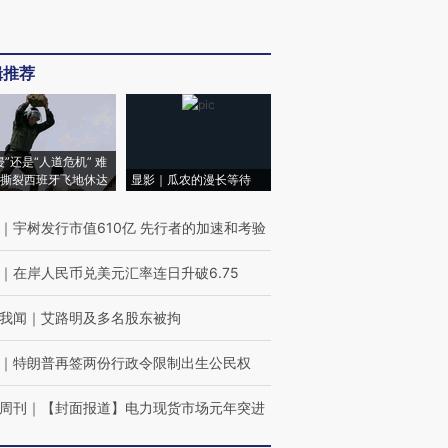
辑推荐
侵”还是“人道危机” 难
撕裂西班牙飞地休达
显影｜瓜农的漫长等待
｜
宇树发行市值610亿 先行者的加速和考验
｜
在岸人民币兑美元汇率连日升破6.75
我闻
｜
艾路明及多名股东被拘
｜
特朗普再签两份行政令限制出生公民权
周刊
｜
【封面报道】电力现货市场元年突进