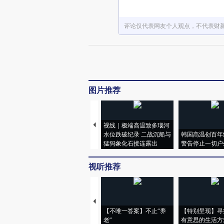
评论仅代表网友个人观点，不代表财
图片推荐
视线｜极端高温致多瑙河
水位跌破纪录 二战沉船与
韩国高温创百年
猛犸象化石接连露出
警告停止一切户
视听推荐
【不唯一答案】不止“养
【特别呈现】寻
老”
有意思的生活方