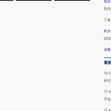
知识
受伤
丁金
村夫
续加
吴晓
最
18:
候任
17:
手祖
17: