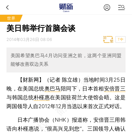
世界
美日韩举行首脑会谈
2014年03月26日 08:06
T中
美国希望奥巴马4月访问亚洲之前，这两个亚洲同盟
能够改善双边关系
【财新网】（记者 陈立雄）
当地时间3月25日
晚，在美国总统
奥巴马
陪同下，日本首相
安倍晋三
与韩国总统
朴槿惠
在美国驻荷兰大使馆会晤。这是
两国领导人自2012年12月当选以来首次正式对话。
日本广播协会（NHK）报道称，安倍晋三用韩
语向朴槿惠说，“很高兴见到您”。三国领导人确认