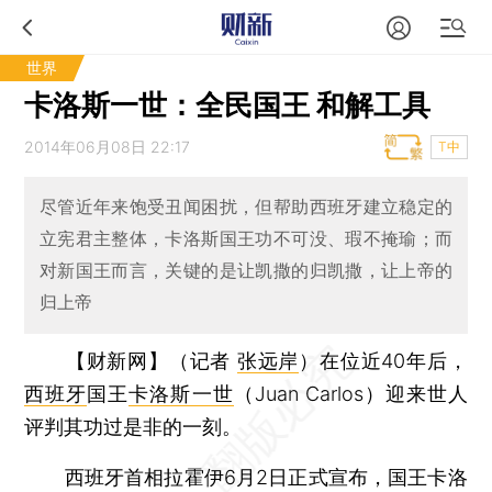
世界
卡洛斯一世：全民国王 和解工具
2014年06月08日 22:17
T中
尽管近年来饱受丑闻困扰，但帮助西班牙建立稳定的
立宪君主整体，卡洛斯国王功不可没、瑕不掩瑜；而
对新国王而言，关键的是让凯撒的归凯撒，让上帝的
归上帝
【财新网】（记者
张远岸
）
在位近40年后，
西班牙
国王
卡洛斯一世
（Juan Carlos）迎来世人
评判其功过是非的一刻。
西班牙首相拉霍伊6月2日正式宣布，国王卡洛