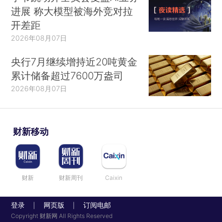
进展 称大模型被海外竞对拉
开差距
2026年08月07日
央行7月继续增持近20吨黄金
累计储备超过7600万盎司
2026年08月07日
财新移动
财新
财新周刊
Caixin
登录
网页版
订阅电邮
|
|
Copyright 财新网 All Rights Reserved