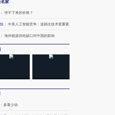
新名家
：
停不下来的价格？
恒
：
中美人工智能竞争：道路比技术更重要
跨国走私7万
视线｜HYROX的吸金
视线｜被
检体内含3种
术：是什么让中产们甘
泽连斯基密集出访美英 索
度Z世代
：
海外能源供给缺口对中国的影响
心“花钱找虐”？
要防空导弹“救急”
育部长拱
频
进第四届链博
【商旅对话】华住集团
技“链”接产
【特别呈现】寻找100种
CFO：不靠规模取胜，华
【特别呈
有意思的生活方式·第三对
住三大增长引擎是什么？
有意思的
客
：
多看少动