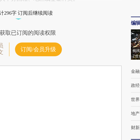
计296字 订阅后继续阅读
编
获取已订阅的阅读权限
员
订阅/会员升级
视线
文
Z世
金融
政经
世界
地产
财新