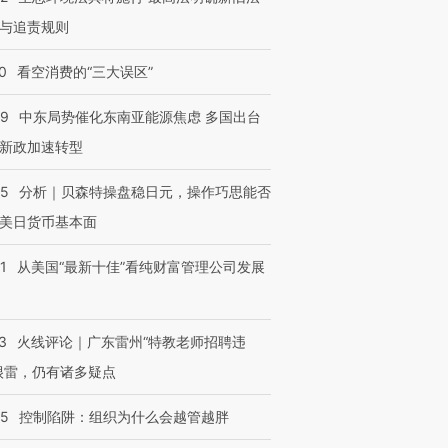
与追责规则
0
看空消费的“三大误区”
59
中东局势催化东南亚能源焦虑 多国出台
新政加速转型
05
分析｜贝森特操盘稳日元，操作巧思能否
美日货币基本面
1
从美国“最新十佳”看纯财富管理公司发展
3
火线评论｜广东雷州“特教老师招聘违
很雷，仍有诸多疑点
05
控制陷阱：组织为什么会越管越胖