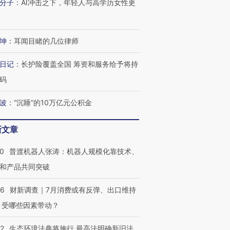
分子
：
AI冲击之下，年轻人与高学历女性更
坤
：
耳闻目睹的几位律师
日记
：
长护险覆盖全国 筹资和服务给予将持
码
波
：
“沉睡”的10万亿元公积金
新文章
00
普渡机器人张涛：机器人规模化靠技术、
和产品共同突破
56
财新调查｜7月消费或有反弹、出口维持
 受哪些因素带动？
42
生态环境法典将施行 最高法明确新旧法