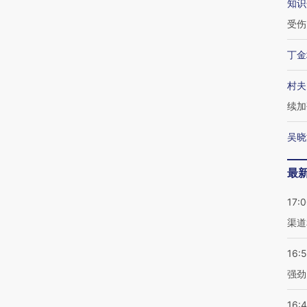
知识
受伤
丁金
村夫
续加
吴晓
最
17:
渠道
16:
强劲
16: