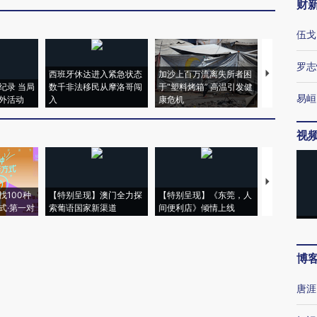
财
伍戈
罗志
西班牙休达进入紧急状态
加沙上百万流离失所者困
马航飞行员
纪录 当局
数千非法移民从摩洛哥闯
于“塑料烤箱” 高温引发健
粒摇头丸 尿
易峘
外活动
入
康危机
毒品
视
【推广】走
找100种
【特别呈现】澳门全力探
【特别呈现】《东莞，人
会，让数智科
式·第一对
索葡语国家新渠道
间便利店》倾情上线
业
博
唐涯