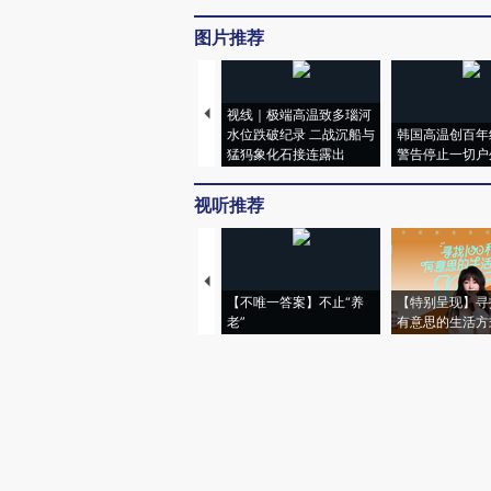
图片推荐
视线｜极端高温致多瑙河
水位跌破纪录 二战沉船与
韩国高温创百年
猛犸象化石接连露出
警告停止一切户
视听推荐
【不唯一答案】不止“养
【特别呈现】寻
老”
有意思的生活方