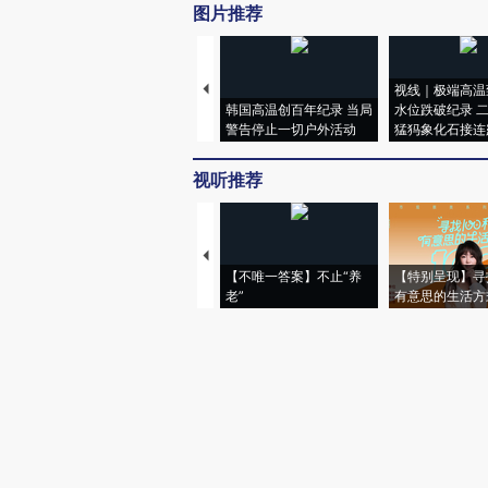
图片推荐
视线｜极端高温
韩国高温创百年纪录 当局
水位跌破纪录 
警告停止一切户外活动
猛犸象化石接连
视听推荐
【不唯一答案】不止“养
【特别呈现】寻
老”
有意思的生活方