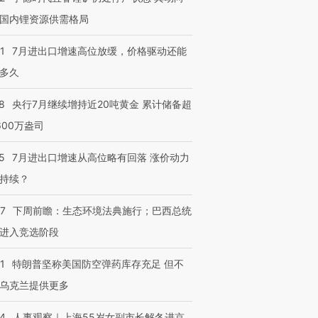
国内锂资源供需格局
1
7月进出口增速高位放缓，价格驱动还能
多久
8
央行7月继续增持近20吨黄金 累计储备超
600万盎司
5
7月进出口增速从高位略有回落 涨价动力
持续？
07
下周前瞻：生态环境法典施行；巴西总统
进入竞选阶段
1
特朗普坚称美国防空弹药库存充足 但不
乌克兰提供更多
24
人事观察｜上海55岁女副市长解冬进京