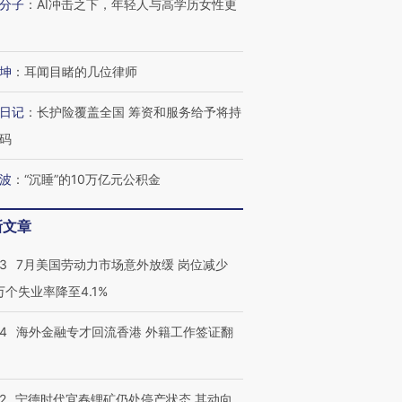
分子
：
AI冲击之下，年轻人与高学历女性更
坤
：
耳闻目睹的几位律师
日记
：
长护险覆盖全国 筹资和服务给予将持
码
波
：
“沉睡”的10万亿元公积金
新文章
43
7月美国劳动力市场意外放缓 岗位减少
3万个失业率降至4.1%
14
海外金融专才回流香港 外籍工作签证翻
2
宁德时代宜春锂矿仍处停产状态 其动向