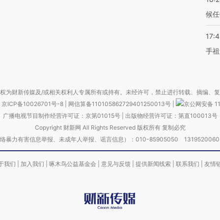
候任
17:
手祖
权为财新传媒及/或相关权利人专属所有或持有。未经许可，禁止进行转载、摘编、
京ICP备10026701号-8
|
网信算备110105862729401250013号
|
京公网安备 11
广播电视节目制作经营许可证：京第01015号
|
出版物经营许可证：第直100013号
Copyright 财新网 All Rights Reserved 版权所有 复制必究
害信息举报、未成年人举报、谣言信息）：010-85905050 13195200605 举报邮
于我们
|
加入我们
|
啄木鸟公益基金会
|
意见与反馈
|
提供新闻线索
|
联系我们
|
友情