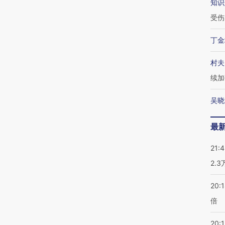
知识
受伤
丁金
村夫
续加
吴晓
最
21:
2.
20:
倍
20:1