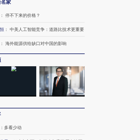
新名家
：
停不下来的价格？
跨国走私7万
视线｜被称为“蟑螂”的印
视线｜“入侵”还是“人道危
恒
：
中美人工智能竞争：道路比技术更重要
检体内含3种
度Z世代 用街头抗争将教
机”？难民潮撕裂西班牙
秘鲁纳斯
育部长拱下台
飞地休达
13人遇难
：
海外能源供给缺口对中国的影响
频
进第四届链博
【商旅对话】华住集团
技“链”接产
【特别呈现】寻找100种
CFO：不靠规模取胜，华
【特别呈
有意思的生活方式·第三对
住三大增长引擎是什么？
有意思的
客
：
多看少动