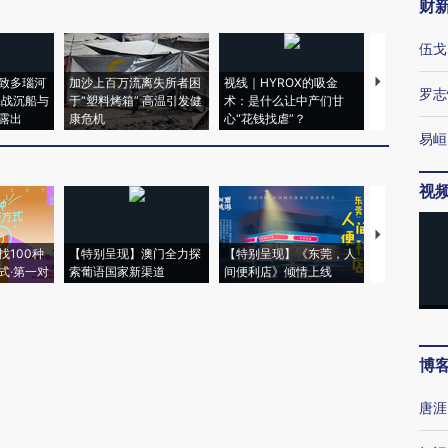
财
伍戈
致多瑙河
加沙上百万流离失所者困
视线｜HYROX的吸金
马航飞行员
罗志
二战沉船与
于“塑料烤箱” 高温引发健
术：是什么让中产们甘
粒摇头丸 尿
露出
康危机
心“花钱找虐”？
毒品
易峘
视
【推广】走
找100种
【特别呈现】澳门全力探
【特别呈现】《东莞，人
会，让数智科
式·第一对
索葡语国家新渠道
间便利店》倾情上线
业
博
唐涯