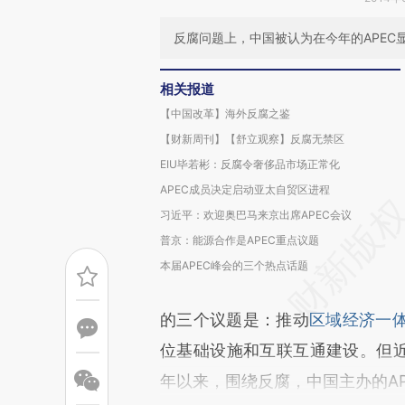
反腐问题上，中国被认为在今年的APEC
相关报道
【中国改革】海外反腐之鉴
【财新周刊】【舒立观察】反腐无禁区
EIU毕若彬：反腐令奢侈品市场正常化
APEC成员决定启动亚太自贸区进程
习近平：欢迎奥巴马来京出席APEC会议
普京：能源合作是APEC重点议题
本届APEC峰会的三个热点话题
的三个议题是：推动
区域经济一
位基础设施和互联互通建设。但近年
年以来，围绕反腐，中国主办的A