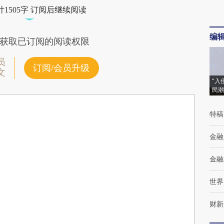
1505字 订阅后继续阅读
编
获取已订阅的阅读权限
员
订阅/会员升级
文
“入
民潮
特稿
金融
金融
世界
财新