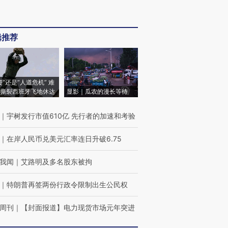
辑推荐
侵”还是“人道危机” 难
撕裂西班牙飞地休达
显影｜瓜农的漫长等待
｜
宇树发行市值610亿 先行者的加速和考验
｜
在岸人民币兑美元汇率连日升破6.75
我闻
｜
艾路明及多名股东被拘
｜
特朗普再签两份行政令限制出生公民权
周刊
｜
【封面报道】电力现货市场元年突进