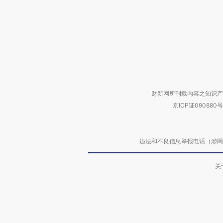
财新网所刊载内容之知识产
京ICP证090880号
违法和不良信息举报电话（涉网络暴力有
关