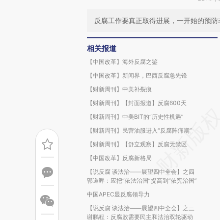
反腐工作要真正取得进展，一开始的预防
相关报道
【中国改革】海外反腐之鉴
【中国改革】新闻界，巴西反腐急先锋
【财新周刊】中美补裂痕
【财新周刊】【封面报道】反腐600天
【财新周刊】中美BIT的“历史性机遇”
【财新周刊】民营油服进入“反腐阵痛期”
【财新周刊】【舒立观察】反腐无禁区
【中国改革】反腐新格局
【说反腐 谈法治——展望四中全会】之四
郭道晖：应把“依法治国”提高到“依宪治国”
中国APEC显反腐领导力
【说反腐 谈法治——展望四中全会】之三
谢鹏程：反腐败需要民主和法治双轮驱动