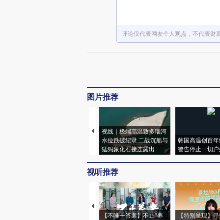
评论仅代表网友个人观点，不代表财
图片推荐
视线｜极端高温致多瑙河
水位跌破纪录 二战沉船与
韩国高温创百年
猛犸象化石接连露出
警告停止一切户
视听推荐
【不唯一答案】不止“养
【特别呈现】寻