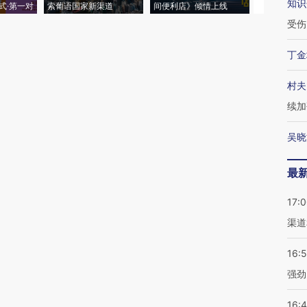
知识
式·第一对
索葡语国家新渠道
间便利店》倾情上线
业
受伤
丁金
村夫
续加
吴晓
最
17:
渠道
16:
强劲
16: