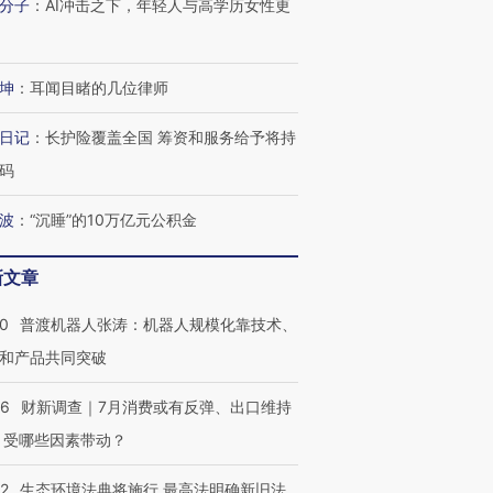
分子
：
AI冲击之下，年轻人与高学历女性更
有意思的生活方式·第三对
住三大增长引擎是什么？
有意思的
坤
：
耳闻目睹的几位律师
日记
：
长护险覆盖全国 筹资和服务给予将持
码
波
：
“沉睡”的10万亿元公积金
新文章
00
普渡机器人张涛：机器人规模化靠技术、
和产品共同突破
56
财新调查｜7月消费或有反弹、出口维持
 受哪些因素带动？
42
生态环境法典将施行 最高法明确新旧法