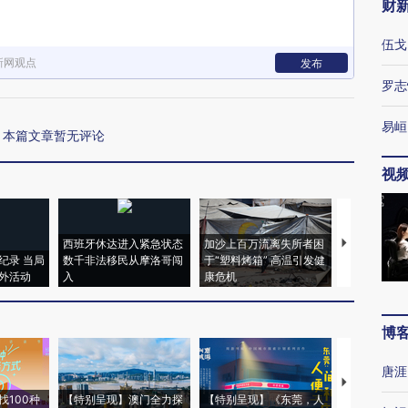
财
伍戈
新网观点
发布
罗志
易峘
本篇文章暂无评论
视
西班牙休达进入紧急状态
加沙上百万流离失所者困
马航飞行员
纪录 当局
数千非法移民从摩洛哥闯
于“塑料烤箱” 高温引发健
粒摇头丸 尿
外活动
入
康危机
毒品
博
唐涯
【推广】走
找100种
【特别呈现】澳门全力探
【特别呈现】《东莞，人
会，让数智科