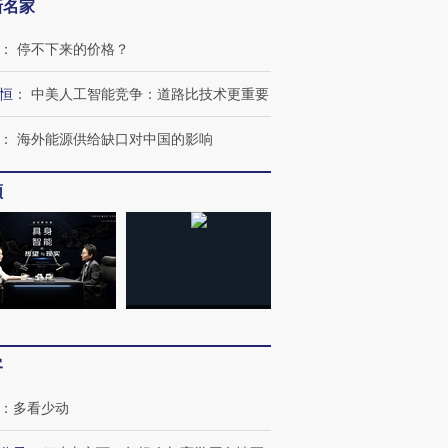
新名家
：
停不下来的价格？
恒
：
中美人工智能竞争：道路比技术更重要
：
海外能源供给缺口对中国的影响
频
跨国走私7万
视线｜HYROX的吸金
视线｜被
检体内含3种
术：是什么让中产们甘
泽连斯基密集出访美英 索
度Z世代
心“花钱找虐”？
要防空导弹“救急”
育部长拱
客
：
多看少动
进第四届链博
【商旅对话】华住集团
技“链”接产
【特别呈现】寻找100种
CFO：不靠规模取胜，华
【特别呈