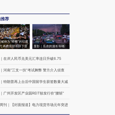
辑推荐
|被称为“蟑螂”的印度
代 将教育部长拱下台
显影｜瓜农的漫长等待
｜
在岸人民币兑美元汇率连日升破6.75
｜
河南“三支一扶”考试舞弊 警方介入侦查
｜
特朗普再上台后中国留学生获签数量大减
｜
广州开发区产业园REIT较发行价“腰斩”
周刊
｜
【封面报道】电力现货市场元年突进