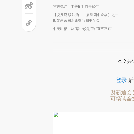
霍夫鲍尔：中美BIT 前景如何
【说反腐 谈法治——展望四中全会】之一
田文昌谈周永康案与四中全会
中美叫板：从“暗中较劲”到“直言不讳”
本文共计
登录
后
财新通会
可畅读全