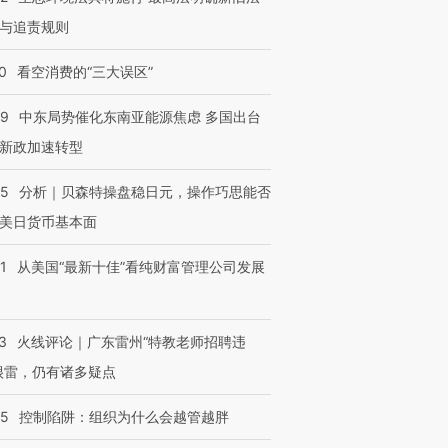
与追责规则
0
看空消费的“三大误区”
59
中东局势催化东南亚能源焦虑 多国出台
新政加速转型
05
分析｜贝森特操盘稳日元，操作巧思能否
美日货币基本面
1
从美国“最新十佳”看纯财富管理公司发展
3
火线评论｜广东雷州“特教老师招聘违
很雷，仍有诸多疑点
05
控制陷阱：组织为什么会越管越胖