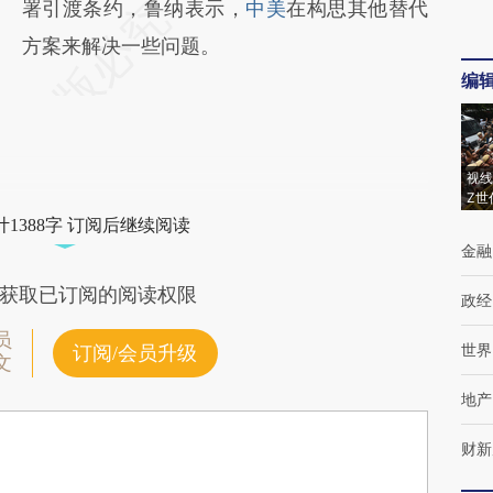
署引渡条约，鲁纳表示，
中美
在构思其他替代
方案来解决一些问题。
编
视线
Z世
1388字 订阅后继续阅读
金融
获取已订阅的阅读权限
政经
员
世界
订阅/会员升级
文
地产
财新