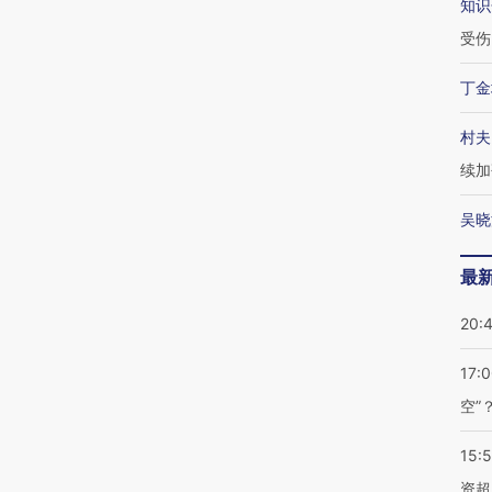
知识
受伤
丁金
村夫
续加
吴晓
最
20:
17:
空”
15:
资超