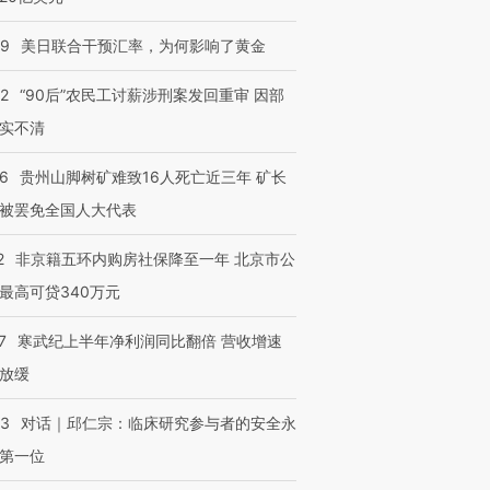
09
美日联合干预汇率，为何影响了黄金
32
“90后”农民工讨薪涉刑案发回重审 因部
实不清
36
贵州山脚树矿难致16人死亡近三年 矿长
被罢免全国人大代表
2
非京籍五环内购房社保降至一年 北京市公
最高可贷340万元
7
寒武纪上半年净利润同比翻倍 营收增速
放缓
53
对话｜邱仁宗：临床研究参与者的安全永
第一位