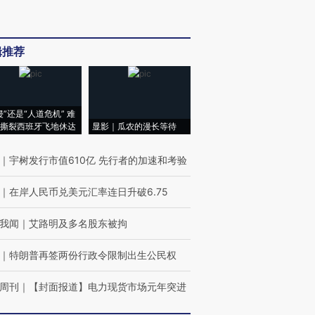
辑推荐
侵”还是“人道危机” 难
撕裂西班牙飞地休达
显影｜瓜农的漫长等待
｜
宇树发行市值610亿 先行者的加速和考验
｜
在岸人民币兑美元汇率连日升破6.75
我闻
｜
艾路明及多名股东被拘
｜
特朗普再签两份行政令限制出生公民权
周刊
｜
【封面报道】电力现货市场元年突进