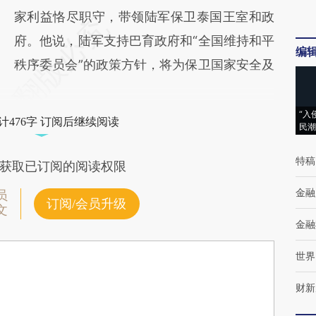
家利益恪尽职守，带领陆军保卫泰国王室和政
府。他说，陆军支持巴育政府和“全国维持和平
编
秩序委员会”的政策方针，将为保卫国家安全及
“入
计476字 订阅后继续阅读
民潮
特稿
获取已订阅的阅读权限
金融
员
订阅/会员升级
文
金融
世界
财新