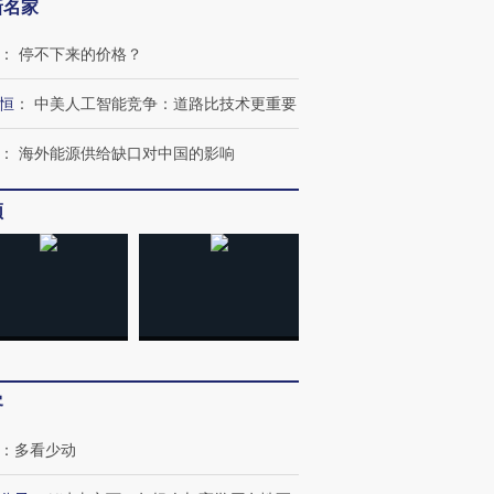
新名家
：
停不下来的价格？
恒
：
中美人工智能竞争：道路比技术更重要
：
海外能源供给缺口对中国的影响
频
跨国走私7万
视线｜被称为“蟑螂”的印
视线｜“入侵”还是“人道危
检体内含3种
度Z世代 用街头抗争将教
机”？难民潮撕裂西班牙
秘鲁纳斯
育部长拱下台
飞地休达
13人遇难
客
进第四届链博
【商旅对话】华住集团
技“链”接产
：
多看少动
【特别呈现】寻找100种
CFO：不靠规模取胜，华
【特别呈
有意思的生活方式·第三对
住三大增长引擎是什么？
有意思的