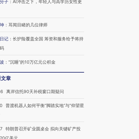
分子
：
AI冲击之下，年轻人与高学历女性更
坤
：
耳闻目睹的几位律师
日记
：
长护险覆盖全国 筹资和服务给予将持
码
波
：
“沉睡”的10万亿元公积金
新文章
46
离岸信托90天补税窗口期疑问
00
普渡机器人如何平衡“脚踏实地”与“仰望星
？
57
特朗普召开矿业圆桌会 拟向关键矿产投
20亿美元