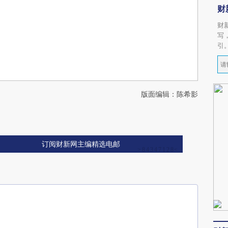
财
财
写
引
版面编辑：陈希影
订阅财新网主编精选电邮