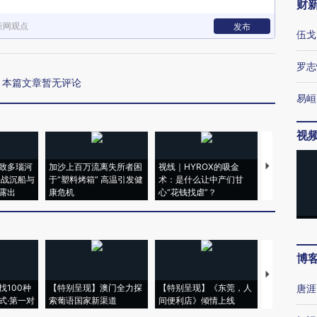
财
新网观点
发布
伍戈
罗志
本篇文章暂无评论
易峘
视
致多瑙河
加沙上百万流离失所者困
视线｜HYROX的吸金
马航飞行员
二战沉船与
于“塑料烤箱” 高温引发健
术：是什么让中产们甘
粒摇头丸 尿
露出
康危机
心“花钱找虐”？
毒品
博
【推广】走
找100种
【特别呈现】澳门全力探
【特别呈现】《东莞，人
会，让数智科
唐涯
式·第一对
索葡语国家新渠道
间便利店》倾情上线
业