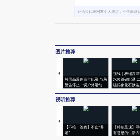
评论仅代表网友个人观点，不代表财
图片推荐
视线｜极端高温
韩国高温创百年纪录 当局
水位跌破纪录 
警告停止一切户外活动
猛犸象化石接连
视听推荐
【不唯一答案】不止“养
【特别呈现】寻
老”
有意思的生活方