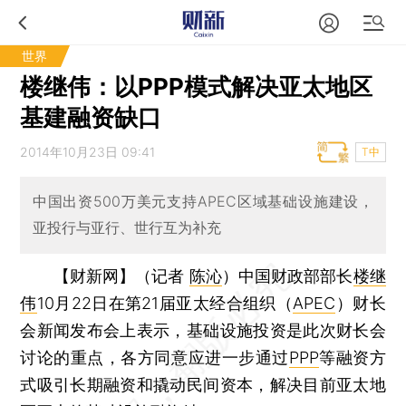
世界
楼继伟：以PPP模式解决亚太地区
基建融资缺口
2014年10月23日 09:41
T中
中国出资500万美元支持APEC区域基础设施建设，
亚投行与亚行、世行互为补充
【财新网】（记者
陈沁
）
中国财政部部长
楼继
伟
10月22日在第21届亚太经合组织（
APEC
）财长
会新闻发布会上表示，基础设施投资是此次财长会
讨论的重点，各方同意应进一步通过
PPP
等融资方
式吸引长期融资和撬动民间资本，解决目前亚太地