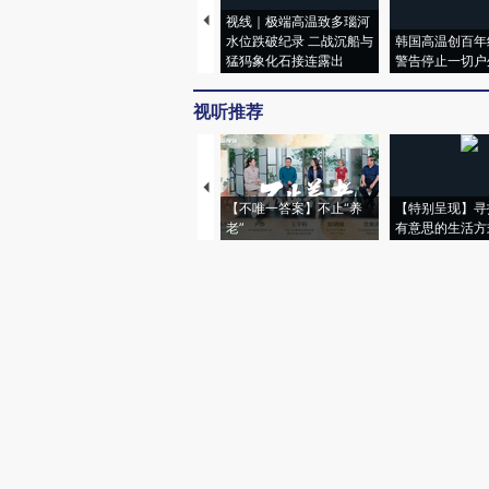
视线｜极端高温致多瑙河
水位跌破纪录 二战沉船与
韩国高温创百年
猛犸象化石接连露出
警告停止一切户
视听推荐
【不唯一答案】不止“养
【特别呈现】寻
老”
有意思的生活方