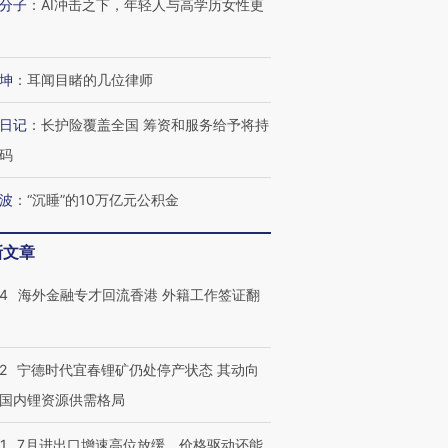
分子
：
AI冲击之下，年轻人与高学历女性更
坤
：
耳闻目睹的几位律师
日记
：
长护险覆盖全国 筹资和服务给予将持
码
波
：
“沉睡”的10万亿元公积金
新文章
14
海外金融专才回流香港 外籍工作签证翻
2
宁德时代宜春锂矿仍处停产状态 其动向
国内锂资源供需格局
1
7月进出口增速高位放缓，价格驱动还能