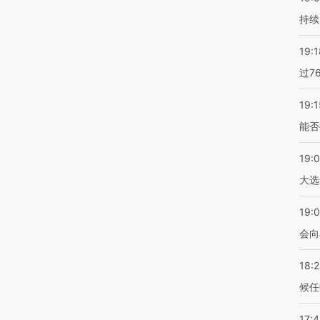
持续
19:1
过7
19:1
能否
19:
大选
19:0
会向
18:
候任
17: