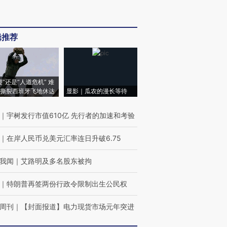
辑推荐
侵”还是“人道危机” 难
撕裂西班牙飞地休达
显影｜瓜农的漫长等待
｜
宇树发行市值610亿 先行者的加速和考验
｜
在岸人民币兑美元汇率连日升破6.75
我闻
｜
艾路明及多名股东被拘
｜
特朗普再签两份行政令限制出生公民权
周刊
｜
【封面报道】电力现货市场元年突进