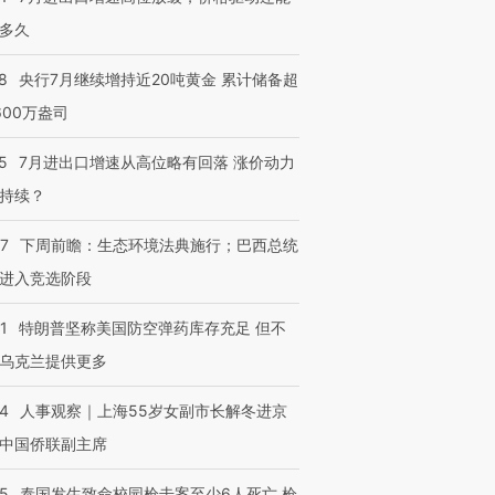
多久
8
央行7月继续增持近20吨黄金 累计储备超
600万盎司
5
7月进出口增速从高位略有回落 涨价动力
持续？
07
下周前瞻：生态环境法典施行；巴西总统
进入竞选阶段
1
特朗普坚称美国防空弹药库存充足 但不
乌克兰提供更多
24
人事观察｜上海55岁女副市长解冬进京
中国侨联副主席
45
泰国发生致命校园枪击案至少6人死亡 枪