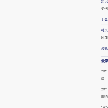
知识
受伤
丁金
村夫
续加
吴晓
最
20:
倍
20:1
影响
19:5