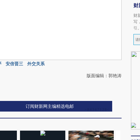
财
财
写
引
平
安倍晋三
外交关系
版面编辑：郭艳涛
订阅财新网主编精选电邮