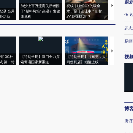
财
加沙上百万流离失所者困
视线｜HYROX的吸金
马航飞行员
纪录 当局
于“塑料烤箱” 高温引发健
术：是什么让中产们甘
粒摇头丸 尿
伍戈
外活动
康危机
心“花钱找虐”？
毒品
罗志
易峘
【推广】走
视
找100种
【特别呈现】澳门全力探
【特别呈现】《东莞，人
会，让数智科
式·第一对
索葡语国家新渠道
间便利店》倾情上线
业
博
唐涯