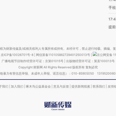
手祖
17:
提前
权为财新传媒及/或相关权利人专属所有或持有。未经许可，禁止进行转载、摘编、
京ICP备10026701号-8
|
网信算备110105862729401250013号
|
京公网安备 11
广播电视节目制作经营许可证：京第01015号
|
出版物经营许可证：第直100013号
Copyright 财新网 All Rights Reserved 版权所有 复制必究
害信息举报、未成年人举报、谣言信息）：010-85905050 13195200605 举报邮
于我们
|
加入我们
|
啄木鸟公益基金会
|
意见与反馈
|
提供新闻线索
|
联系我们
|
友情