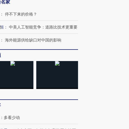
新名家
跨国走私7万
视线｜被称为“蟑螂”的印
视线｜“入侵”还是“人道危
检体内含3种
度Z世代 用街头抗争将教
机”？难民潮撕裂西班牙
秘鲁纳斯
：
停不下来的价格？
育部长拱下台
飞地休达
13人遇难
恒
：
中美人工智能竞争：道路比技术更重要
：
海外能源供给缺口对中国的影响
进第四届链博
【商旅对话】华住集团
频
技“链”接产
【特别呈现】寻找100种
CFO：不靠规模取胜，华
【特别呈
有意思的生活方式·第三对
住三大增长引擎是什么？
有意思的
客
：
多看少动