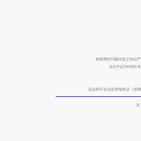
财新网所刊载内容之知识产
京ICP证090880号
违法和不良信息举报电话（涉网络暴力有
关