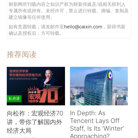
财新网所刊载内容之知识产权为财新传媒及/或相关权利人
专属所有或持有。未经许可，禁止进行转载、摘编、复制及
建立镜像等任何使用。
如有意愿转载，请发邮件至
hello@caixin.com
，获得书面
确认及授权后，方可转载。
推荐阅读
私房课
In Depth: As
向松祚：宏观经济70
Tencent Lays Off
讲，带你了解国内外
Staff, Is Its ‘Winter’
经济大局
Approaching?