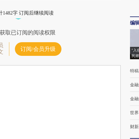
1482字 订阅后继续阅读
编
获取已订阅的阅读权限
员
订阅/会员升级
“入
文
民潮
特稿
金融
金融
世界
财新