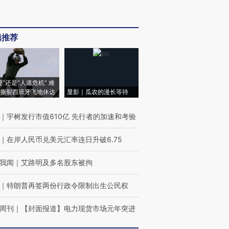
辑推荐
侵”还是“人道危机” 难
撕裂西班牙飞地休达
显影｜瓜农的漫长等待
｜
宇树发行市值610亿 先行者的加速和考验
｜
在岸人民币兑美元汇率连日升破6.75
我闻
｜
艾路明及多名股东被拘
｜
特朗普再签两份行政令限制出生公民权
周刊
｜
【封面报道】电力现货市场元年突进