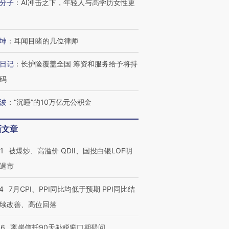
分子
：
AI冲击之下，年轻人与高学历女性更
坤
：
耳闻目睹的几位律师
日记
：
长护险覆盖全国 筹资和服务给予将持
码
波
：
“沉睡”的10万亿元公积金
新文章
1
被爆炒、高溢价 QDII、国投白银LOF明
退市
4
7月CPI、PPI同比均低于预期 PPI同比结
续改善、高位回落
46
离岸信托90天补税窗口期疑问