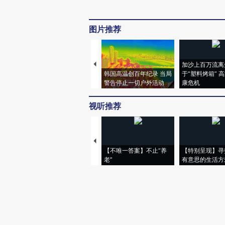
图片推荐
加沙上百万流离
韩国高温创百年纪录 当局
于“塑料烤箱” 
警告停止一切户外活动
康危机
视听推荐
【不唯一答案】不止“养
【特别呈现】寻
老”
有意思的生活方