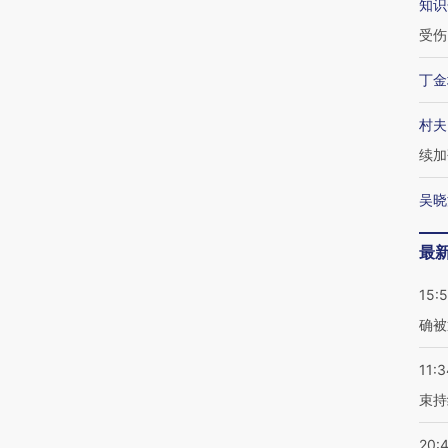
知识
受伤
丁金
村夫
续加
吴晓
最
15:5
确被
11:3
束持
20: