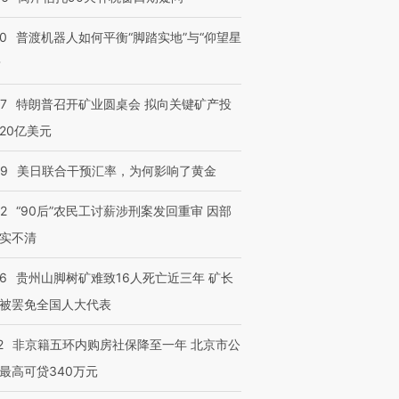
00
普渡机器人如何平衡“脚踏实地”与“仰望星
？
57
特朗普召开矿业圆桌会 拟向关键矿产投
20亿美元
09
美日联合干预汇率，为何影响了黄金
32
“90后”农民工讨薪涉刑案发回重审 因部
实不清
36
贵州山脚树矿难致16人死亡近三年 矿长
被罢免全国人大代表
2
非京籍五环内购房社保降至一年 北京市公
最高可贷340万元