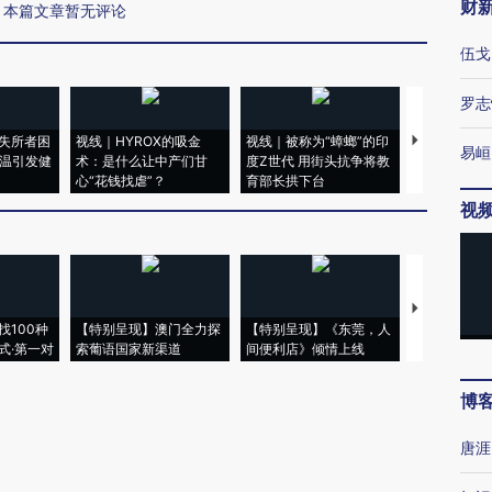
财
本篇文章暂无评论
伍戈
罗志
失所者困
视线｜HYROX的吸金
视线｜被称为“蟑螂”的印
视线｜“入侵
易峘
高温引发健
术：是什么让中产们甘
度Z世代 用街头抗争将教
机”？难民潮
心“花钱找虐”？
育部长拱下台
飞地休达
视
【推广】走
找100种
【特别呈现】澳门全力探
【特别呈现】《东莞，人
会，让数智科
式·第一对
索葡语国家新渠道
间便利店》倾情上线
业
博
唐涯