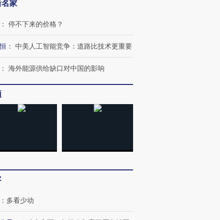
新名家
：
停不下来的价格？
恒
：
中美人工智能竞争：道路比技术更重要
”还是“人道危
湖北宜昌局部短时降雨
哈尔滨遭遇短时极端强降
：
海外能源供给缺口对中国的影响
撕裂西班牙
128毫米 紧急转移近
雨 3小时累计雨量超80毫
秘鲁纳斯
4000人
米
13人遇难
频
进第四届链博
【商旅对话】华住集团
技“链”接产
【特别呈现】寻找100种
CFO：不靠规模取胜，华
【特别呈
有意思的生活方式·第三对
住三大增长引擎是什么？
有意思的
客
：
多看少动