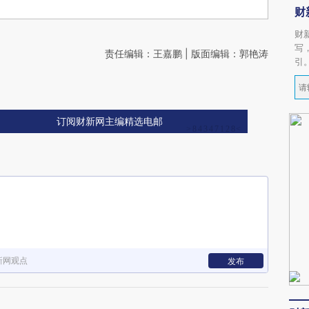
财
财
写
责任编辑：王嘉鹏 | 版面编辑：郭艳涛
引
订阅财新网主编精选电邮
新网观点
发布