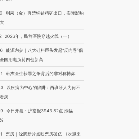
09
刚果（金）再禁铜钴精矿出口，实际影响
大
2
2026年，民营医院穿越火线（一）
06
能源内参｜八大硅料巨头发起“反内卷”倡
全国用电负荷四创新高
51
韩杰医生获罪之争背后的非对称博弈
43
以疾病为中心的陷阱：西班牙人为何不
看病
29
今日开盘：沪指报3943.82点 涨幅
0%
21
票房｜沈腾新片点映票房破亿 《欢迎来