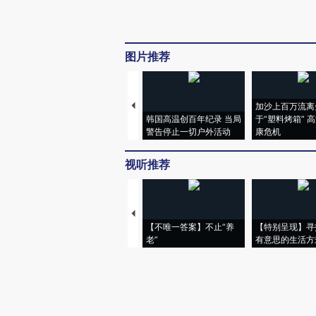
图片推荐
加沙上百万流离
韩国高温创百年纪录 当局
于“塑料烤箱” 
警告停止一切户外活动
康危机
视听推荐
【不唯一答案】不止“养
【特别呈现】寻
老”
有意思的生活方