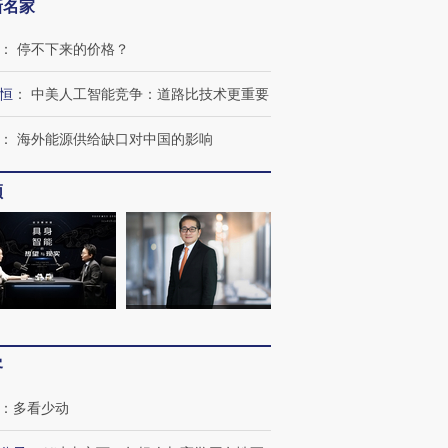
新名家
：
停不下来的价格？
恒
：
中美人工智能竞争：道路比技术更重要
：
海外能源供给缺口对中国的影响
“蟑螂”的印
湖北宜昌局部短时降雨
视线｜火箭残骸撞月球的
一周天下
街头抗争将教
128毫米 紧急转移近
背后：太空垃圾与
枪杀8人
台
4000人
SpaceX的万亿帝国
民涌入西
频
进第四届链博
【商旅对话】华住集团
技“链”接产
【特别呈现】寻找100种
CFO：不靠规模取胜，华
【特别呈
有意思的生活方式·第三对
住三大增长引擎是什么？
有意思的
客
：
多看少动