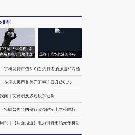
辑推荐
侵”还是“人道危机” 难
撕裂西班牙飞地休达
显影｜瓜农的漫长等待
｜
宇树发行市值610亿 先行者的加速和考验
｜
在岸人民币兑美元汇率连日升破6.75
我闻
｜
艾路明及多名股东被拘
｜
特朗普再签两份行政令限制出生公民权
周刊
｜
【封面报道】电力现货市场元年突进