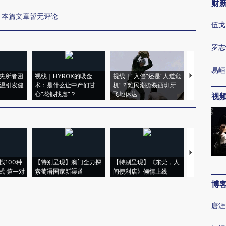
财
本篇文章暂无评论
伍戈
罗志
易峘
失所者困
视线｜HYROX的吸金
视线｜“入侵”还是“人道危
视线｜被称为
高温引发健
术：是什么让中产们甘
机”？难民潮撕裂西班牙
度Z世代 用
心“花钱找虐”？
飞地休达
育部长拱下
视
【推广】走
找100种
【特别呈现】澳门全力探
【特别呈现】《东莞，人
会，让数智科
式·第一对
索葡语国家新渠道
间便利店》倾情上线
业
博
唐涯