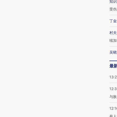
知识
受伤
丁金
村夫
续加
吴晓
最
13:2
12:3
与敌
12:1
有人