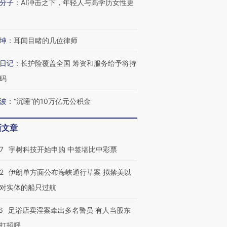
分子
：
AI冲击之下，年轻人与高学历女性更
坤
：
耳闻目睹的几位律师
日记
：
长护险覆盖全国 筹资和服务给予将持
码
波
：
“沉睡”的10万亿元公积金
新文章
7
宇树科技开始申购 中签堪比中彩票
2
伊朗单方面公布海峡通行草案 拟禁美以
对实体的船只过航
6
足浴店卖淫案牵出多名警员 有人当股东
打招呼