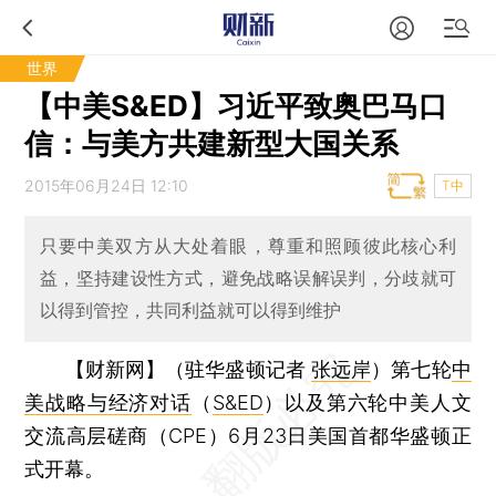
世界
【中美S&ED】习近平致奥巴马口
信：与美方共建新型大国关系
2015年06月24日 12:10
T中
只要中美双方从大处着眼，尊重和照顾彼此核心利
益，坚持建设性方式，避免战略误解误判，分歧就可
以得到管控，共同利益就可以得到维护
【财新网】（驻华盛顿记者
张远岸
）
第七轮
中
美战略与经济对话
（
S&ED
）以及第六轮中美人文
交流高层磋商（CPE）6月23日美国首都华盛顿正
式开幕。