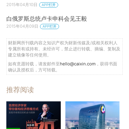
2015年04月10日
APP打开
白俄罗斯总统卢卡申科会见王毅
2015年04月09日
APP打开
财新网所刊载内容之知识产权为财新传媒及/或相关权利人
专属所有或持有。未经许可，禁止进行转载、摘编、复制及
建立镜像等任何使用。
如有意愿转载，请发邮件至
hello@caixin.com
，获得书面
确认及授权后，方可转载。
推荐阅读