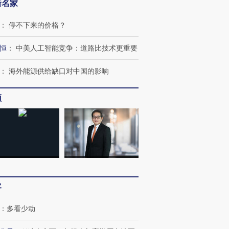
新名家
：
停不下来的价格？
恒
：
中美人工智能竞争：道路比技术更重要
：
海外能源供给缺口对中国的影响
”还是“人道危
湖北宜昌局部短时降雨
哈尔滨遭遇短时极端强降
撕裂西班牙
128毫米 紧急转移近
雨 3小时累计雨量超80毫
秘鲁纳斯
频
4000人
米
13人遇难
进第四届链博
【商旅对话】华住集团
技“链”接产
【特别呈现】寻找100种
CFO：不靠规模取胜，华
【特别呈
有意思的生活方式·第三对
住三大增长引擎是什么？
有意思的
客
：
多看少动