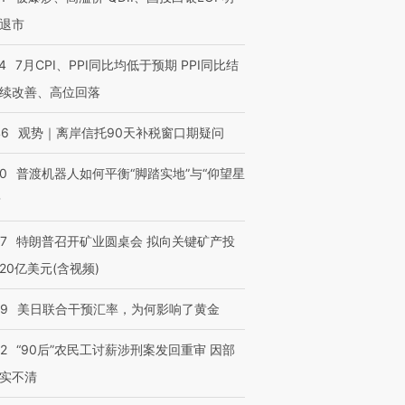
退市
4
7月CPI、PPI同比均低于预期 PPI同比结
续改善、高位回落
46
观势｜离岸信托90天补税窗口期疑问
00
普渡机器人如何平衡“脚踏实地”与“仰望星
？
57
特朗普召开矿业圆桌会 拟向关键矿产投
20亿美元(含视频)
09
美日联合干预汇率，为何影响了黄金
32
“90后”农民工讨薪涉刑案发回重审 因部
实不清