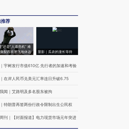
辑推荐
侵”还是“人道危机” 难
撕裂西班牙飞地休达
显影｜瓜农的漫长等待
｜
宇树发行市值610亿 先行者的加速和考验
｜
在岸人民币兑美元汇率连日升破6.75
我闻
｜
艾路明及多名股东被拘
｜
特朗普再签两份行政令限制出生公民权
周刊
｜
【封面报道】电力现货市场元年突进