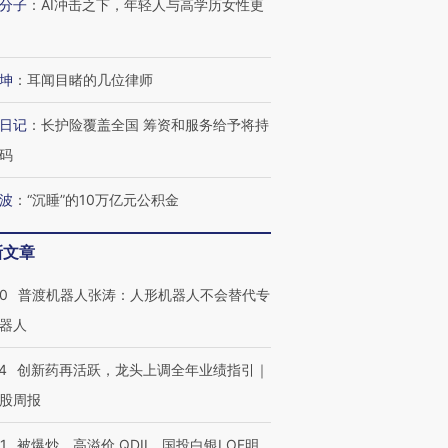
分子
：
AI冲击之下，年轻人与高学历女性更
坤
：
耳闻目睹的几位律师
日记
：
长护险覆盖全国 筹资和服务给予将持
码
波
：
“沉睡”的10万亿元公积金
新文章
00
普渡机器人张涛：人形机器人不会替代专
器人
4
创新药再活跃，龙头上调全年业绩指引｜
股周报
1
被爆炒、高溢价 QDII、国投白银LOF明