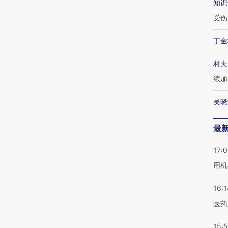
知识
受伤
丁金
村夫
续加
吴晓
最
17:
用机
16:1
医药
15:5