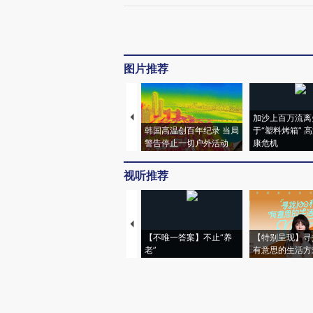
图片推荐
加沙上百万流离
韩国高温创百年纪录 当局
于“塑料烤箱” 
警告停止一切户外活动
康危机
视听推荐
【不唯一答案】不止“养
【特别呈现】寻
老”
有意思的生活方