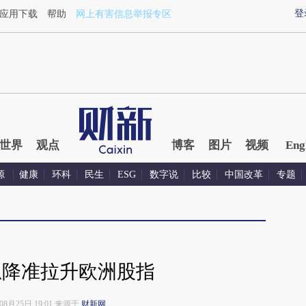
登
应用下载
帮助
网上有害信息举报专区
世界
观点
博客
图片
视频
Eng
源
健康
环科
民生
ESG
数字说
比较
中国改革
专题
息降准拉升欧洲股指
年08月25日 19:01 来源于
财新网