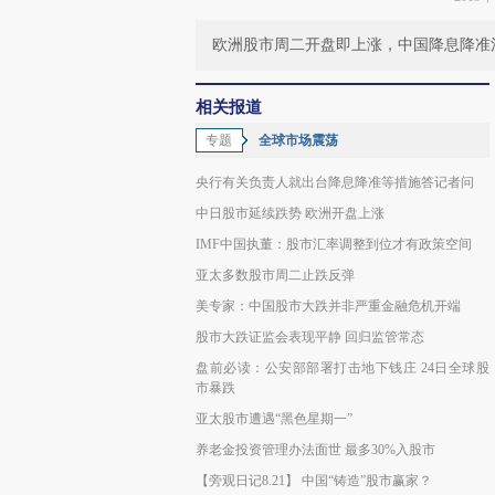
欧洲股市周二开盘即上涨，中国降息降准
相关报道
专题
全球市场震荡
央行有关负责人就出台降息降准等措施答记者问
中日股市延续跌势 欧洲开盘上涨
IMF中国执董：股市汇率调整到位才有政策空间
亚太多数股市周二止跌反弹
美专家：中国股市大跌并非严重金融危机开端
股市大跌证监会表现平静 回归监管常态
盘前必读：公安部部署打击地下钱庄 24日全球股
市暴跌
亚太股市遭遇“黑色星期一”
养老金投资管理办法面世 最多30%入股市
【旁观日记8.21】 中国“铸造”股市赢家？