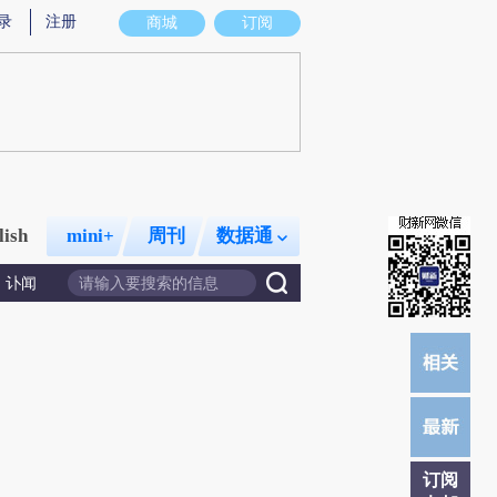
录
注册
商城
订阅
lish
mini+
周刊
数据通
讣闻
订阅