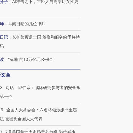
分子
：
AI冲击之下，年轻人与高学历女性更
有意思的生活方式·第三对
住三大增长引擎是什么？
有意思的
坤
：
耳闻目睹的几位律师
日记
：
长护险覆盖全国 筹资和服务给予将持
码
波
：
“沉睡”的10万亿元公积金
新文章
53
对话｜邱仁宗：临床研究参与者的安全永
第一位
06
全国人大常委会：六名将领涉嫌严重违
法 被罢免全国人大代表
43
7月美国劳动力市场意外放缓 岗位减少