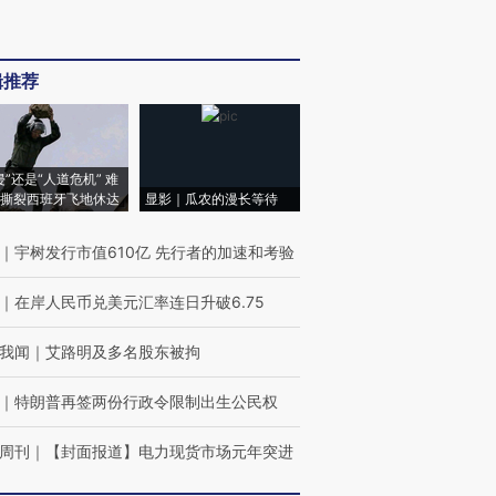
辑推荐
侵”还是“人道危机” 难
撕裂西班牙飞地休达
显影｜瓜农的漫长等待
｜
宇树发行市值610亿 先行者的加速和考验
｜
在岸人民币兑美元汇率连日升破6.75
我闻
｜
艾路明及多名股东被拘
｜
特朗普再签两份行政令限制出生公民权
周刊
｜
【封面报道】电力现货市场元年突进