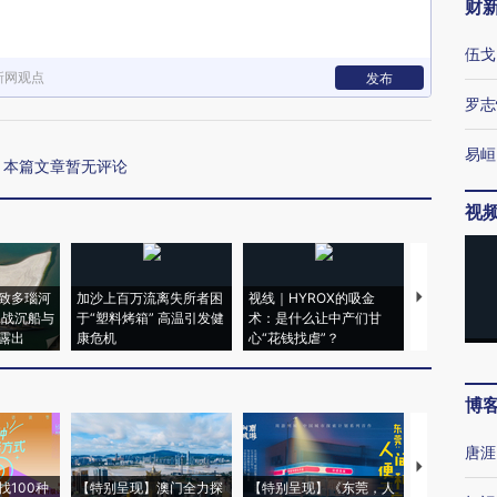
财
伍戈
新网观点
发布
罗志
易峘
本篇文章暂无评论
视
致多瑙河
加沙上百万流离失所者困
视线｜HYROX的吸金
马航飞行员
二战沉船与
于“塑料烤箱” 高温引发健
术：是什么让中产们甘
粒摇头丸 尿
露出
康危机
心“花钱找虐”？
毒品
博
唐涯
【推广】走
找100种
【特别呈现】澳门全力探
【特别呈现】《东莞，人
会，让数智科