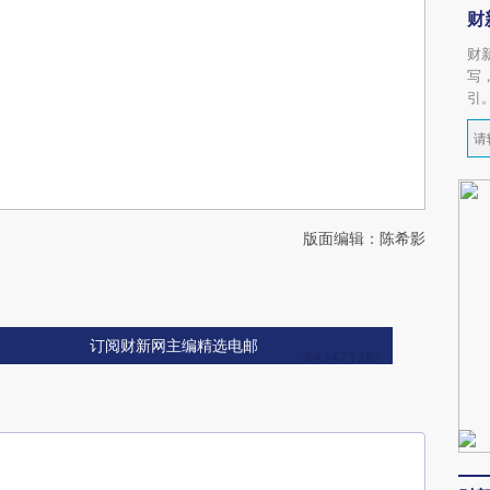
财
财
写
引
版面编辑：陈希影
订阅财新网主编精选电邮