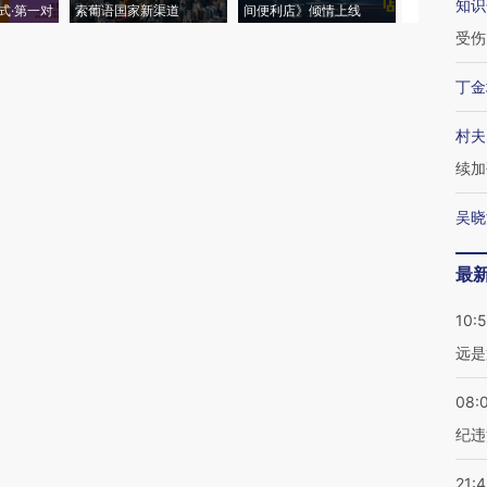
知识
式·第一对
索葡语国家新渠道
间便利店》倾情上线
业
受伤
丁金
村夫
续加
吴晓
最
10:
远是
08:
纪违
21: