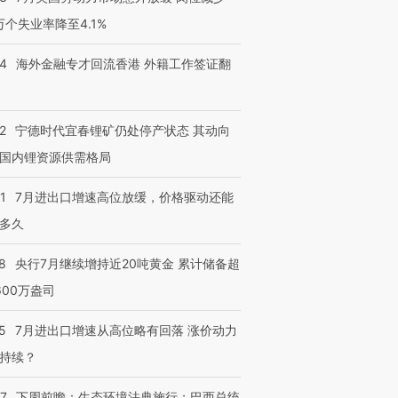
3万个失业率降至4.1%
14
海外金融专才回流香港 外籍工作签证翻
2
宁德时代宜春锂矿仍处停产状态 其动向
国内锂资源供需格局
1
7月进出口增速高位放缓，价格驱动还能
多久
8
央行7月继续增持近20吨黄金 累计储备超
600万盎司
5
7月进出口增速从高位略有回落 涨价动力
持续？
07
下周前瞻：生态环境法典施行；巴西总统