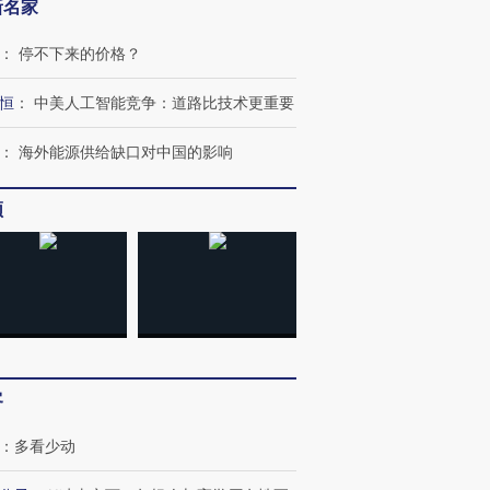
新名家
：
停不下来的价格？
恒
：
中美人工智能竞争：道路比技术更重要
：
海外能源供给缺口对中国的影响
频
跨国走私7万
视线｜被称为“蟑螂”的印
视线｜“入侵”还是“人道危
检体内含3种
度Z世代 用街头抗争将教
机”？难民潮撕裂西班牙
秘鲁纳斯
育部长拱下台
飞地休达
13人遇难
客
：
多看少动
进第四届链博
【商旅对话】华住集团
技“链”接产
【特别呈现】寻找100种
CFO：不靠规模取胜，华
【特别呈