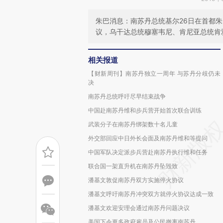
朱巴消息：南苏丹总统基尔26日在首都
议，乌干达总统穆塞韦尼、肯尼亚总统肯
相关报道
【财新周刊】南苏丹独立一周年 与苏丹分歧仍未
决
南苏丹总统呼吁尽早结束战争
中国赴南苏丹维和步兵营开始首次联合训练
武装分子在南苏丹绑架数十名儿童
外交部回应中日外长会面及南苏丹维和等提问
中国军队决定派步兵营赴南苏丹执行维和任务
联合国一架直升机在南苏丹坠毁致
潘基文敦促南苏丹双方实施停火协议
潘基文呼吁南苏丹冲突双方就停火协议达成一致
潘基文欢迎安理会通过南苏丹问题决议
美国下令更多政府雇员及公民撤离南苏丹