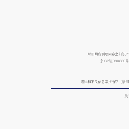
财新网所刊载内容之知识产
京ICP证090880号
违法和不良信息举报电话（涉网络暴力有
关