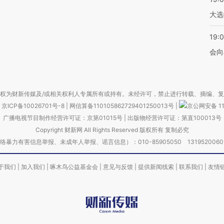
大选
19:0
会向
权为财新传媒及/或相关权利人专属所有或持有。未经许可，禁止进行转载、摘编、
京ICP备10026701号-8
|
网信算备110105862729401250013号
|
京公网安备 11
广播电视节目制作经营许可证：京第01015号
|
出版物经营许可证：第直100013号
Copyright 财新网 All Rights Reserved 版权所有 复制必究
害信息举报、未成年人举报、谣言信息）：010-85905050 13195200605 举报邮
于我们
|
加入我们
|
啄木鸟公益基金会
|
意见与反馈
|
提供新闻线索
|
联系我们
|
友情