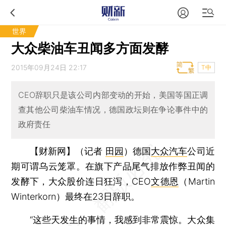
世界
大众柴油车丑闻多方面发酵
2015年09月24日 22:17
T中
CEO辞职只是该公司内部变动的开始，美国等国正调
查其他公司柴油车情况，德国政坛则在争论事件中的
政府责任
【财新网】（记者
田园
）
德国
大众汽车
公司近
期可谓乌云笼罩。在旗下产品尾气排放作弊丑闻的
发酵下，大众股价连日狂泻，CEO
文德恩
（Martin
Winterkorn）最终在23日辞职。
“这些天发生的事情，我感到非常震惊。大众集