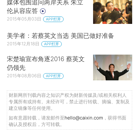
媒体包围追问两岸关系 朱立
伦从容应答
2015年05月03日
APP打开
美学者：若蔡英文当选 美国已做好准备
2015年12月18日
APP打开
宋楚瑜宣布角逐2016 蔡英文
仍领先
2015年08月06日
APP打开
财新网所刊载内容之知识产权为财新传媒及/或相关权利人
专属所有或持有。未经许可，禁止进行转载、摘编、复制及
建立镜像等任何使用。
如有意愿转载，请发邮件至
hello@caixin.com
，获得书面
确认及授权后，方可转载。