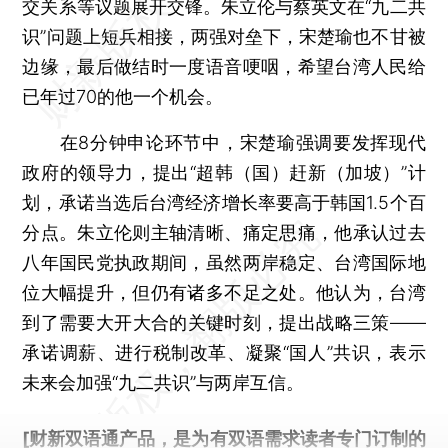
交关系等议题展开交锋。朱立伦与蔡英文在“九二共
识”问题上短兵相接，两强对垒下，宋楚瑜也不甘被
边缘，最后做结时一度语音哽咽，希望台湾人民给
已年过70的他一个机会。
在8分钟申论环节中，宋楚瑜强调要发挥现代
政府的领导力，提出“超韩（国）赶新（加坡）”计
划，承诺当选后台湾经济增长率要高于韩国1.5个百
分点。朱立伦则主轴清晰、痛定思痛，他承认过去
八年国民党执政期间，虽然两岸稳定、台湾国际地
位大幅提升，但仍有诸多不足之处。他认为，台湾
到了需要大开大合的关键时刻，提出战略三策——
承诺调薪、进行税制改革、凝聚“国人”共识，表示
未来会加强“九二共识”与两岸互信。
[财新双语通产品，是为有双语需求读者专门订制的