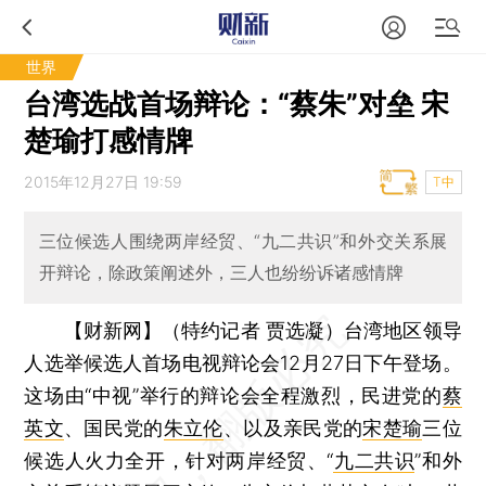
世界
台湾选战首场辩论：“蔡朱”对垒 宋
楚瑜打感情牌
2015年12月27日 19:59
T中
三位候选人围绕两岸经贸、“九二共识”和外交关系展
开辩论，除政策阐述外，三人也纷纷诉诸感情牌
【财新网】（特约记者 贾选凝）
台湾地区领导
人选举候选人首场电视辩论会12月27日下午登场。
这场由“中视”举行的辩论会全程激烈，民进党的
蔡
英文
、国民党的
朱立伦
、以及亲民党的
宋楚瑜
三位
候选人火力全开，针对两岸经贸、“
九二共识
”和外