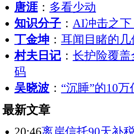
唐涯
：
多看少动
知识分子
：
AI冲击之
丁金坤
：
耳闻目睹的几
村夫日记
：
长护险覆盖
码
吴晓波
：
“沉睡”的10
最新文章
20:46
离岸信托90天补