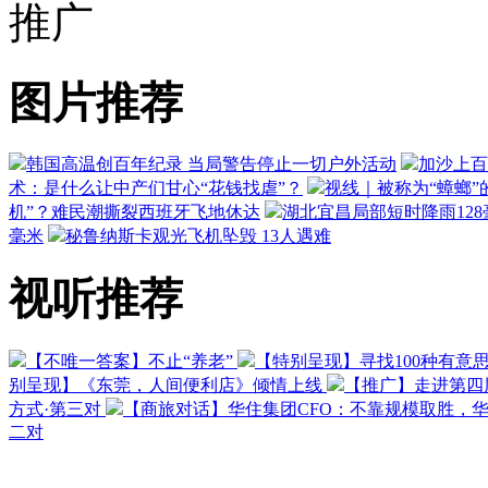
推广
图片推荐
韩国高温创百年纪录 当局警告停止一切户外活动
加沙上百
术：是什么让中产们甘心“花钱找虐”？
视线｜被称为“蟑螂”
机”？难民潮撕裂西班牙飞地休达
湖北宜昌局部短时降雨128毫
毫米
秘鲁纳斯卡观光飞机坠毁 13人遇难
视听推荐
【不唯一答案】不止“养老”
【特别呈现】寻找100种有意
别呈现】《东莞，人间便利店》倾情上线
【推广】走进第四
方式·第三对
【商旅对话】华住集团CFO：不靠规模取胜，
二对