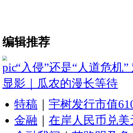
编辑推荐
“入侵”还是“人道危机
显影｜瓜农的漫长等待
特稿
｜
宇树发行市值61
金融
｜
在岸人民币兑美元