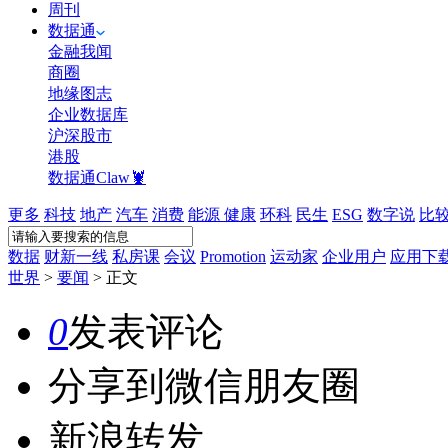
周刊
数据通
金融我闻
商圈
地缘图志
企业数据库
沪深股市
港股
数据通Claw🦞
更多
科技
地产
汽车
消费
能源
健康
环科
民生
ESG
数字说
比
数据
财新一线
私房课
会议
Promotion
运动家
企业用户
应用下
世界
>
要闻
>
正文
0
发表评论
分享到微信朋友圈
新浪转发