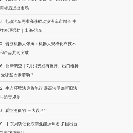
商标后退出市场
6
电动汽车需求高涨驱动澳洲车市增长 中
牌表现强劲｜出海·汽车
00
普渡机器人张涛：机器人规模化靠技术、
和产品共同突破
56
财新调查｜7月消费或有反弹、出口维持
 受哪些因素带动？
42
生态环境法典将施行 最高法明确新旧法
与追责规则
0
看空消费的“三大误区”
59
中东局势催化东南亚能源焦虑 多国出台
新政加速转型