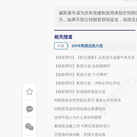
威斯康辛成为共和党建制派用来阻拦特朗
为，如果不想让特朗普获得提名，就得支
相关报道
专题
2016美国总统大选
【财新周刊】【舒立观察】从美国大选看中美关系
【财新周刊】美国大选 决战摇摆州
【财新周刊】美国大选“十月事件”
【财新周刊】美国大选：冲刺从辩论开始
【财新周刊】民调指挥美国大选
特朗普称女性堕胎应受罚 遭多位对手抨击
特朗普竞选经理拉拽记者遭指控
这些中国人为什么喜欢特朗普
桑德斯连赢三州 与希拉里差距缩小
甘思德对谈何帆：美国大选论衡