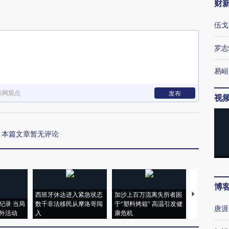
财
伍戈
罗志
易峘
新网观点
发布
视
本篇文章暂无评论
博
西班牙休达进入紧急状态
加沙上百万流离失所者困
视线｜HYR
纪录 当局
数千非法移民从摩洛哥闯
于“塑料烤箱” 高温引发健
术：是什么
唐涯
外活动
入
康危机
心“花钱找虐