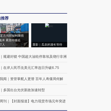
辑推荐
宜昌局部短时降雨
8毫米 紧急转移近
00人
显影｜瓜农的漫长等待
｜
规避封锁 中国超大油轮停靠埃及绕行非洲
｜
在岸人民币兑美元汇率连日升破6.75
我闻
｜
资管掌舵人更替 百年人寿僵局何解
｜
多国出台光伏新政加速转型
周刊
｜
【封面报道】电力现货市场元年突进