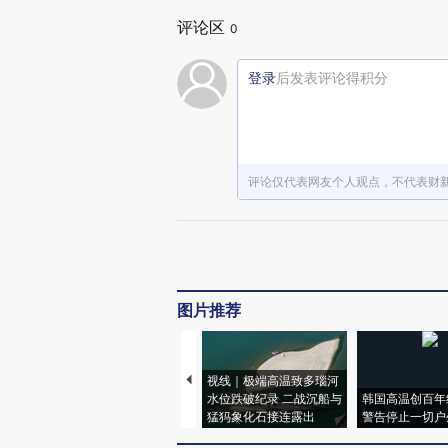
评论区
0
登录
后发表评论得积分
评论仅代表网友个人观点，不代表财
图片推荐
视线｜极端高温致多瑙河
水位跌破纪录 二战沉船与
韩国高温创百年
猛犸象化石接连露出
警告停止一切户