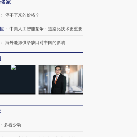
新名家
：
停不下来的价格？
恒
：
中美人工智能竞争：道路比技术更重要
：
海外能源供给缺口对中国的影响
频
客
OX的吸金
马航飞行员跨国走私7万
视线｜被称为“蟑螂”的印
让中产们甘
粒摇头丸 尿检体内含3种
度Z世代 用街头抗争将教
秘鲁纳斯
：
多看少动
”？
毒品
育部长拱下台
13人遇难