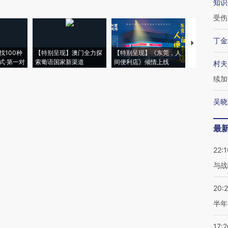
知识
受伤
丁金
【推广】走
找100种
【特别呈现】澳门全力探
【特别呈现】《东莞，人
会，让数智科
式·第一对
索葡语国家新渠道
间便利店》倾情上线
业
村夫
续加
吴晓
最
22:1
与战
20:
半年
17:2