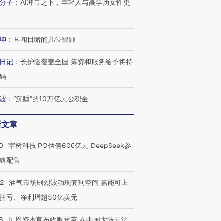
分子
：
AI冲击之下，年轻人与高学历女性更
坤
：
耳闻目睹的几位律师
进第四届链博
【商旅对话】华住集团
技“链”接产
【特别呈现】寻找100种
CFO：不靠规模取胜，华
【特别呈
有意思的生活方式·第三对
住三大增长引擎是什么？
有意思的
日记
：
长护险覆盖全国 筹资和服务给予将持
码
波
：
“沉睡”的10万亿元公积金
新文章
0
宇树科技IPO估值600亿元 DeepSeek参
略配售
22
油气市场剧烈波动现套利空间 嘉能可上
扭亏、净利增超50亿美元
6
贝恩资本宣布收购贡茶 在中国大陆无法