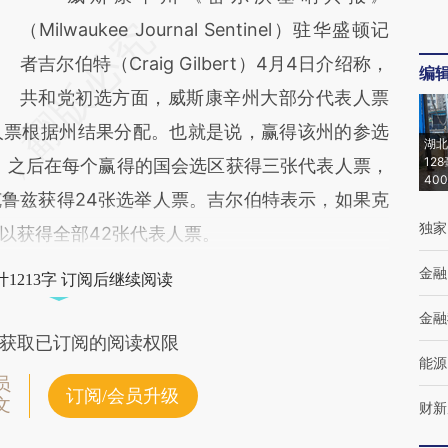
（Milwaukee Journal Sentinel）驻华盛顿记
者吉尔伯特（Craig Gilbert）4月4日介绍称，
编
共和党初选方面，威斯康辛州大部分代表人票
人票根据州结果分配。也就是说，赢得该州的参选
湖北
12
张，之后在每个赢得的国会选区获得三张代表人票，
40
鲁兹获得24张选举人票。吉尔伯特表示，如果克
独家
以获得全部42张代表人票。
金融
1213字 订阅后继续阅读
金融
获取已订阅的阅读权限
能源
员
订阅/会员升级
文
财新