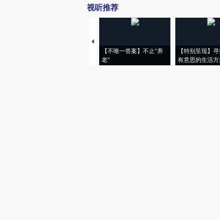
视听推荐
【不唯一答案】不止“养
【特别呈现】寻
老”
有意思的生活方