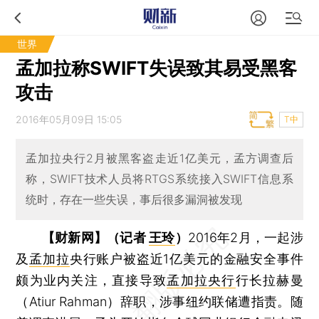
世界
孟加拉称SWIFT失误致其易受黑客
攻击
2016年05月09日 15:05
T中
孟加拉央行2月被黑客盗走近1亿美元，孟方调查后
称，SWIFT技术人员将RTGS系统接入SWIFT信息系
统时，存在一些失误，事后很多漏洞被发现
【财新网】（记者
王玲
）
2016年2月，一起涉
及
孟加拉
央行账户被盗近1亿美元的金融安全事件
颇为业内关注，直接导致
孟加拉央行
行长拉赫曼
（Atiur Rahman）辞职，涉事纽约联储遭指责。随