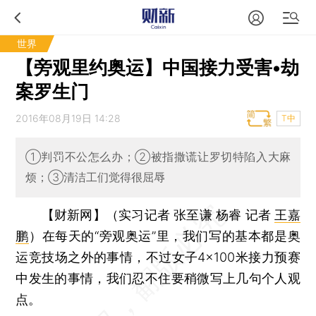
世界
【旁观里约奥运】中国接力受害•劫
案罗生门
2016年08月19日 14:28
T中
①判罚不公怎么办；②被指撒谎让罗切特陷入大麻
烦；③清洁工们觉得很屈辱
【财新网】（实习记者 张至谦 杨睿 记者
王嘉
鹏
）
在每天的“旁观奥运”里，我们写的基本都是奥
运竞技场之外的事情，不过女子4×100米接力预赛
中发生的事情，我们忍不住要稍微写上几句个人观
点。