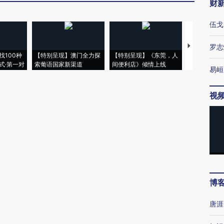
财
伍戈
【推广】走
罗志
找100种
【特别呈现】澳门全力探
【特别呈现】《东莞，人
会，让数智科
式·第一对
索葡语国家新渠道
间便利店》倾情上线
业
易峘
视
博
唐涯