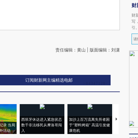
财
财
写
引
责任编辑：黄山 | 版面编辑：刘潇
订阅财新网主编精选电邮
西班牙休达进入紧急状态
加沙上百万流离失所者困
马航飞行员
纪录 当局
数千非法移民从摩洛哥闯
于“塑料烤箱” 高温引发健
粒摇头丸 尿
外活动
入
康危机
毒品