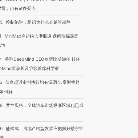
很雷，仍有诸多疑点
05
控制陷阱：组织为什么会越管越胖
1
MiniMax今起纳入港股通 盘间涨幅最高
77%
4
谷歌DeepMind CEO哈萨比斯卸任 转任
epMind董事长及谷歌首席科学家
6
侦查起诉审判执行均有漏洞 涉案财物处
象何解
58
罗兰贝格：全球汽车市场逐渐区域化已成
50
盛松成：房地产转型发展应把握好楼宇经
遇