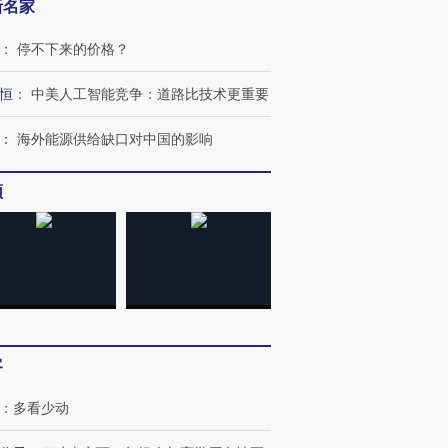
新名家
：
停不下来的价格？
进第四届链博
恒
：
中美人工智能竞争：道路比技术更重要
【商旅对话】华住集团
技“链”接产
【特别呈现】寻找100种
CFO：不靠规模取胜，华
【特别呈
有意思的生活方式·第三对
住三大增长引擎是什么？
有意思的
：
海外能源供给缺口对中国的影响
频
客
：
多看少动