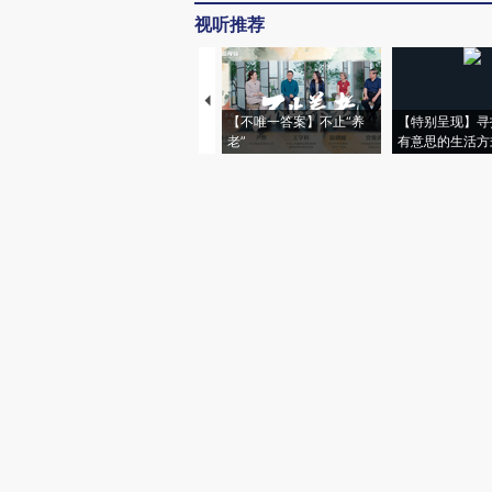
视听推荐
【不唯一答案】不止“养
【特别呈现】寻
老”
有意思的生活方