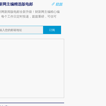
新网主编精选版电邮
样例
新网新闻版电邮全新升级！财新网主编精心编
，每个工作日定时投递，篇篇重磅，可信可
。
订阅
跨国走私7万
视线｜HY
检体内含3种
泽连斯基密集出访美英 索
秘鲁纳斯卡观光飞机坠毁
术：是什
要防空导弹“救急”
13人遇难
心“花钱找