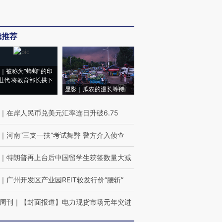
辑推荐
｜被称为“蟑螂”的印
世代 将教育部长拱下
显影｜瓜农的漫长等待
｜
在岸人民币兑美元汇率连日升破6.75
｜
河南“三支一扶”考试舞弊 警方介入侦查
｜
特朗普再上台后中国留学生获签数量大减
｜
广州开发区产业园REIT较发行价“腰斩”
周刊
｜
【封面报道】电力现货市场元年突进