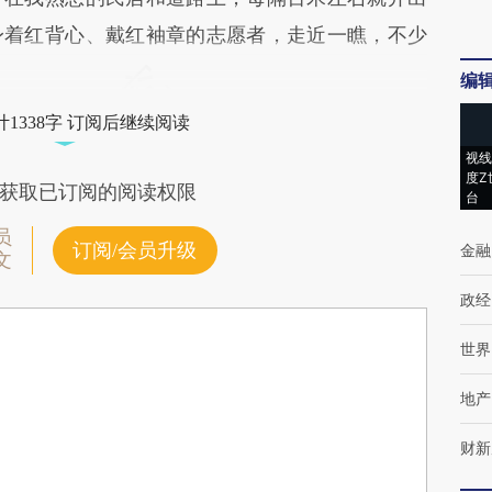
身着红背心、戴红袖章的志愿者，走近一瞧，不少
编
1338字 订阅后继续阅读
视线
度Z
获取已订阅的阅读权限
台
员
订阅/会员升级
金融
文
政经
世界
地产
财新