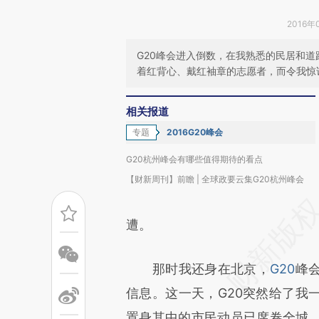
2016年
G20峰会进入倒数，在我熟悉的民居和
着红背心、戴红袖章的志愿者，而令我惊
相关报道
专题
2016G20峰会
G20杭州峰会有哪些值得期待的看点
【财新周刊】前瞻 | 全球政要云集G20杭州峰会
遭。
那时我还身在北京，
G20
峰
信息。这一天，G20突然给了我
置身其中的市民动员已席卷全城