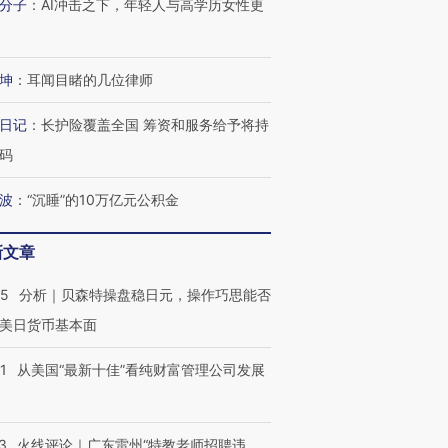
分子
：
AI冲击之下，年轻人与高学历女性更
坤
：
耳闻目睹的几位律师
日记
：
长护险覆盖全国 筹资和服务给予将持
码
波
：
“沉睡”的10万亿元公积金
新文章
05
分析｜贝森特操盘稳日元，操作巧思能否
美日货币基本面
1
从美国“最新十佳”看纯财富管理公司发展
3
火线评论｜广东雷州“特教老师招聘违