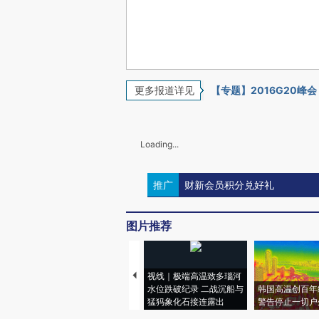
更多报道详见
【专题】2016G20峰会
Loading...
推广
财新会员积分兑好礼
图片推荐
视线｜极端高温致多瑙河
水位跌破纪录 二战沉船与
韩国高温创百年
猛犸象化石接连露出
警告停止一切户