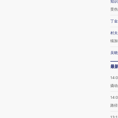
知识
受伤
丁金
村夫
续加
吴晓
最
14:
撬动
14:0
路径
13:1