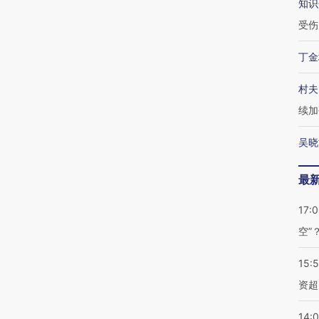
知识
受伤
丁金
村夫
续加
吴晓
最
17:
空”
15:
资超
14: