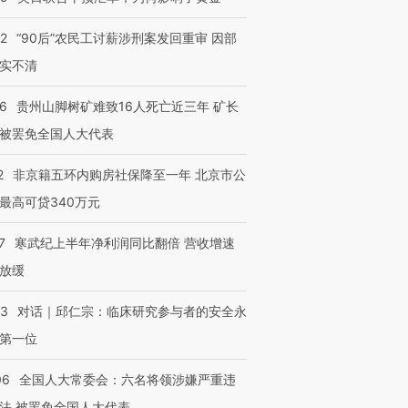
32
“90后”农民工讨薪涉刑案发回重审 因部
实不清
36
贵州山脚树矿难致16人死亡近三年 矿长
被罢免全国人大代表
2
非京籍五环内购房社保降至一年 北京市公
最高可贷340万元
7
寒武纪上半年净利润同比翻倍 营收增速
放缓
53
对话｜邱仁宗：临床研究参与者的安全永
第一位
06
全国人大常委会：六名将领涉嫌严重违
法 被罢免全国人大代表