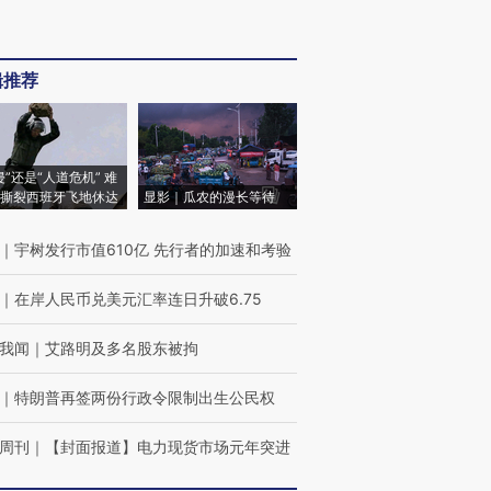
辑推荐
侵”还是“人道危机” 难
撕裂西班牙飞地休达
显影｜瓜农的漫长等待
｜
宇树发行市值610亿 先行者的加速和考验
｜
在岸人民币兑美元汇率连日升破6.75
我闻
｜
艾路明及多名股东被拘
｜
特朗普再签两份行政令限制出生公民权
周刊
｜
【封面报道】电力现货市场元年突进