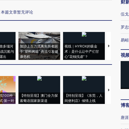
财
本篇文章暂无评论
伍戈
罗志
易峘
致多瑙河
加沙上百万流离失所者困
视线｜HYROX的吸金
马航飞行员
二战沉船与
于“塑料烤箱” 高温引发健
术：是什么让中产们甘
粒摇头丸 尿
视
露出
康危机
心“花钱找虐”？
毒品
【推广】走
找100种
【特别呈现】澳门全力探
【特别呈现】《东莞，人
会，让数智科
式·第一对
索葡语国家新渠道
间便利店》倾情上线
业
博
唐涯