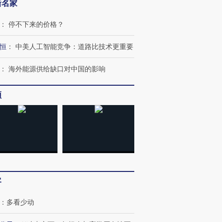
新名家
：
停不下来的价格？
恒
：
中美人工智能竞争：道路比技术更重要
：
海外能源供给缺口对中国的影响
跨国走私7万
视线｜被称为“蟑螂”的印
视线｜“入侵”还是“人道危
检体内含3种
度Z世代 用街头抗争将教
机”？难民潮撕裂西班牙
秘鲁纳斯
频
育部长拱下台
飞地休达
13人遇难
进第四届链博
【商旅对话】华住集团
技“链”接产
【特别呈现】寻找100种
CFO：不靠规模取胜，华
【特别呈
有意思的生活方式·第三对
住三大增长引擎是什么？
有意思的
客
：
多看少动