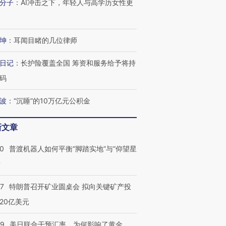
分子
：
AI冲击之下，年轻人与高学历女性更
坤
：
耳闻目睹的几位律师
日记
：
长护险覆盖全国 筹资和服务给予将持
码
波
：
“沉睡”的10万亿元公积金
新文章
00
普渡机器人如何平衡“脚踏实地”与“仰望星
？
57
特朗普召开矿业圆桌会 拟向关键矿产投
20亿美元
09
美日联合干预汇率，为何影响了黄金