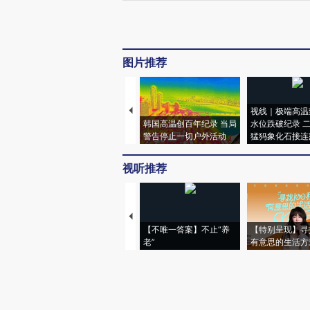
图片推荐
视线｜极端高温
韩国高温创百年纪录 当局
水位跌破纪录 
警告停止一切户外活动
猛犸象化石接连
视听推荐
【不唯一答案】不止“养
【特别呈现】寻
老”
有意思的生活方