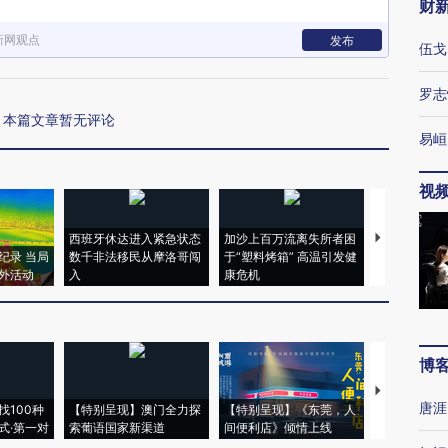
财
新网观点
发布
伍戈
罗志
本篇文章暂无评论
易峘
视
西班牙休达进入紧急状态
加沙上百万流离失所者困
视线｜HYR
纪录 当局
数千非法移民从摩洛哥闯
于“塑料烤箱” 高温引发健
术：是什么
外活动
入
康危机
心“花钱找虐
博
【推广】走
唐涯
找100种
【特别呈现】澳门全力探
【特别呈现】《东莞，人
会，让数智科
式·第一对
索葡语国家新渠道
间便利店》倾情上线
业