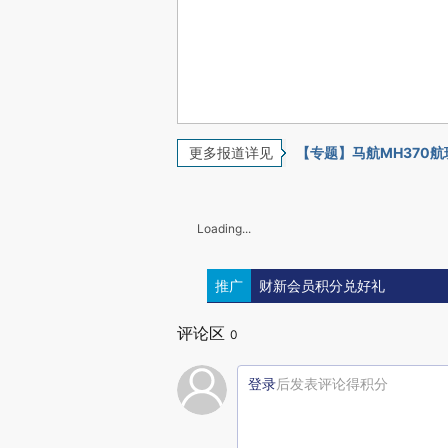
更多报道详见
【专题】马航MH370
Loading...
推广
财新会员积分兑好礼
评论区
0
登录
后发表评论得积分