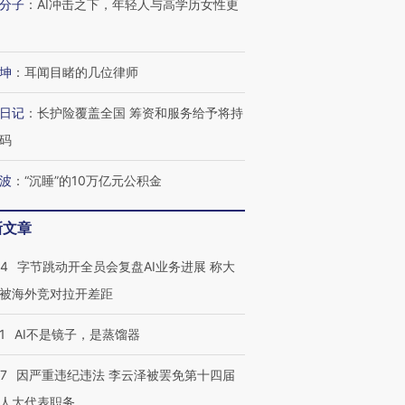
分子
：
AI冲击之下，年轻人与高学历女性更
坤
：
耳闻目睹的几位律师
日记
：
长护险覆盖全国 筹资和服务给予将持
码
波
：
“沉睡”的10万亿元公积金
新文章
44
字节跳动开全员会复盘AI业务进展 称大
被海外竞对拉开差距
1
AI不是镜子，是蒸馏器
07
因严重违纪违法 李云泽被罢免第十四届
人大代表职务