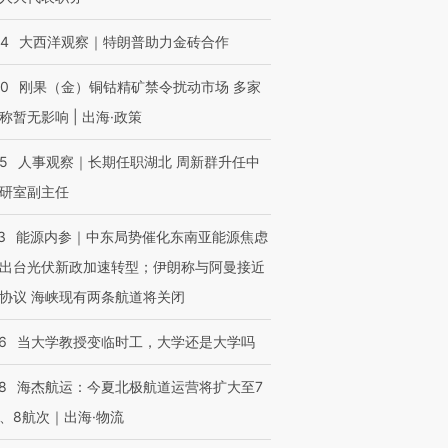
44
大西洋观察｜特朗普助力金砖合作
40
刚果（金）铜钴精矿禁令扰动市场 多家
称暂无影响 | 出海·政策
25
人事观察｜长期任职湖北 周新群升任中
研室副主任
3
能源内参｜中东局势催化东南亚能源焦虑
出台光伏新政加速转型；伊朗称与阿曼接近
协议 海峡现有两条航道将关闭
6
当大学教授变临时工，大学还是大学吗
8
海杰航运：今夏北极航道运营将扩大至7
、8航次｜出海·物流