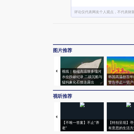
评论仅代表网友个人观点，不代表财
图片推荐
视线｜极端高温致多瑙河
水位跌破纪录 二战沉船与
韩国高温创百年
猛犸象化石接连露出
警告停止一切户
视听推荐
【不唯一答案】不止“养
【特别呈现】寻
老”
有意思的生活方