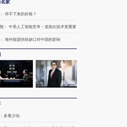
新名家
：
停不下来的价格？
恒
：
中美人工智能竞争：道路比技术更重要
：
海外能源供给缺口对中国的影响
频
OX的吸金
马航飞行员跨国走私7万
视线｜被称为“蟑螂”的印
让中产们甘
粒摇头丸 尿检体内含3种
度Z世代 用街头抗争将教
秘鲁纳斯
”？
毒品
育部长拱下台
13人遇难
客
进第四届链博
【商旅对话】华住集团
：
多看少动
技“链”接产
【特别呈现】寻找100种
CFO：不靠规模取胜，华
【特别呈
有意思的生活方式·第三对
住三大增长引擎是什么？
有意思的