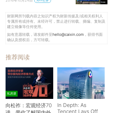
2016年10月24日
APP打开
财新网所刊载内容之知识产权为财新传媒及/或相关权利人
专属所有或持有。未经许可，禁止进行转载、摘编、复制及
建立镜像等任何使用。
如有意愿转载，请发邮件至
hello@caixin.com
，获得书面
确认及授权后，方可转载。
推荐阅读
私房课
In Depth: As
向松祚：宏观经济70
Tencent Lays Off
讲，带你了解国内外