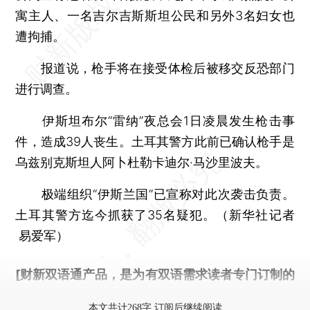
寓主人、一名吉尔吉斯斯坦公民和另外3名妇女也
遭拘捕。
报道说，枪手将在接受体检后被移交反恐部门
进行调查。
伊斯坦布尔“雷纳”夜总会1日凌晨发生枪击事
件，造成39人丧生。土耳其警方此前已确认枪手是
乌兹别克斯坦人阿卜杜勒卡迪尔·马沙里波夫。
极端组织“伊斯兰国”已宣称对此次袭击负责。
土耳其警方迄今抓获了35名疑犯。（新华社记者
易爱军）
[财新双语通产品，是为有双语需求读者专门订制的
优惠产品，
按此可享超值优惠订阅
。]
本文共计268字 订阅后继续阅读