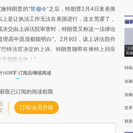
施特朗普的“
禁穆令
”之后，特朗普2月4日发表推
实上是让执法工作无法在美国进行，这太荒谬了，
编
裁决交由上诉法院审查时，特朗普又称这一法律论
道理高中混混都能明白”。2月9日，该上诉法院作
“入
罗巴特法官决定的上诉。特朗普随即在推特上回应
民潮
处于危险之中！”
特稿
1039字 订阅后继续阅读
金融
获取已订阅的阅读权限
金融
员
订阅/会员升级
世界
文
财新