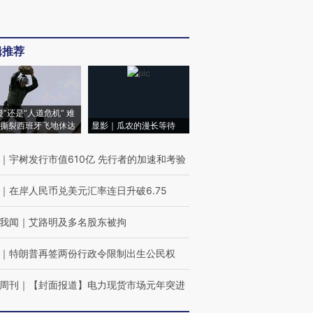
辑推荐
侵”还是“人道危机” 难
撕裂西班牙飞地休达
显影｜瓜农的漫长等待
｜
宇树发行市值610亿 先行者的加速和考验
｜
在岸人民币兑美元汇率连日升破6.75
我闻
｜
艾路明及多名股东被拘
｜
特朗普再签两份行政令限制出生公民权
周刊
｜
【封面报道】电力现货市场元年突进