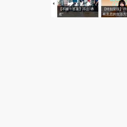
【不唯一答案】不止“养
【特别呈现】寻
老”
有意思的生活方