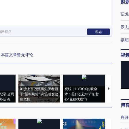
财
伍戈
罗志
新网观点
发布
易峘
本篇文章暂无评论
视
加沙上百万流离失所者困
视线｜HYROX的吸金
马航飞行员
纪录 当局
于“塑料烤箱” 高温引发健
术：是什么让中产们甘
粒摇头丸 尿
外活动
康危机
心“花钱找虐”？
毒品
博
唐涯