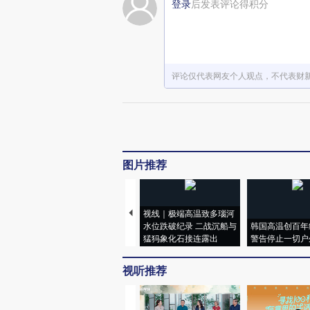
登录
后发表评论得积分
评论仅代表网友个人观点，不代表财
图片推荐
视线｜极端高温致多瑙河
水位跌破纪录 二战沉船与
韩国高温创百年
猛犸象化石接连露出
警告停止一切户
视听推荐