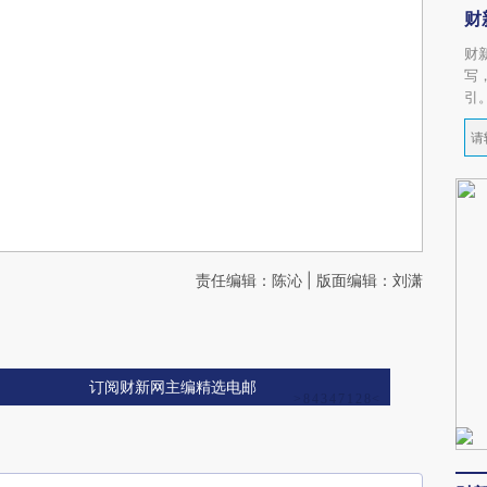
财
财
写
引
责任编辑：陈沁 | 版面编辑：刘潇
订阅财新网主编精选电邮