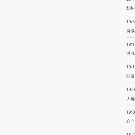
影响
19:5
持续
19:1
过7
19:1
能否
19:
大选
19:0
会向
18: