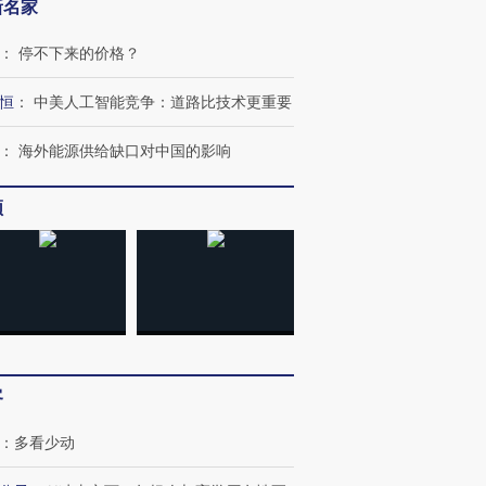
新名家
：
停不下来的价格？
恒
：
中美人工智能竞争：道路比技术更重要
：
海外能源供给缺口对中国的影响
频
跨国走私7万
视线｜被称为“蟑螂”的印
视线｜“入侵”还是“人道危
检体内含3种
度Z世代 用街头抗争将教
机”？难民潮撕裂西班牙
秘鲁纳斯
育部长拱下台
飞地休达
13人遇难
客
：
多看少动