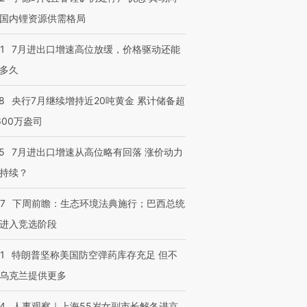
国内锂资源供需格局
1
7月进出口增速高位放缓，价格驱动还能
多久
8
央行7月继续增持近20吨黄金 累计储备超
600万盎司
5
7月进出口增速从高位略有回落 涨价动力
持续？
07
下周前瞻：生态环境法典施行；巴西总统
进入竞选阶段
1
特朗普坚称美国防空弹药库存充足 但不
乌克兰提供更多
24
人事观察｜上海55岁女副市长解冬进京