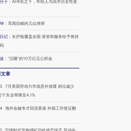
分子
：
AI冲击之下，年轻人与高学历女性更
进第四届链博
【商旅对话】华住集团
技“链”接产
【特别呈现】寻找100种
CFO：不靠规模取胜，华
【特别呈
有意思的生活方式·第三对
住三大增长引擎是什么？
有意思的
坤
：
耳闻目睹的几位律师
日记
：
长护险覆盖全国 筹资和服务给予将持
码
波
：
“沉睡”的10万亿元公积金
新文章
43
7月美国劳动力市场意外放缓 岗位减少
3万个失业率降至4.1%
14
海外金融专才回流香港 外籍工作签证翻
2
宁德时代宜春锂矿仍处停产状态 其动向