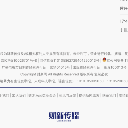
候任
17:
手祖
权为财新传媒及/或相关权利人专属所有或持有。未经许可，禁止进行转载、摘编、
京ICP备10026701号-8
|
网信算备110105862729401250013号
|
京公网安备 11
广播电视节目制作经营许可证：京第01015号
|
出版物经营许可证：第直100013号
Copyright 财新网 All Rights Reserved 版权所有 复制必究
害信息举报、未成年人举报、谣言信息）：010-85905050 13195200605 举报邮
于我们
|
加入我们
|
啄木鸟公益基金会
|
意见与反馈
|
提供新闻线索
|
联系我们
|
友情