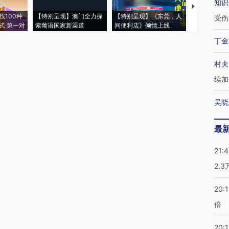
知识
【推广】走
找100种
【特别呈现】澳门全力探
【特别呈现】《东莞，人
会，让数智科
受伤
式·第一对
索葡语国家新渠道
间便利店》倾情上线
业
丁金
村夫
续加
吴晓
最
21:
2.
20:
倍
20:1