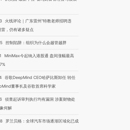
3
火线评论｜广东雷州“特教老师招聘违
很雷，仍有诸多疑点
05
控制陷阱：组织为什么会越管越胖
1
MiniMax今起纳入港股通 盘间涨幅最高
77%
4
谷歌DeepMind CEO哈萨比斯卸任 转任
epMind董事长及谷歌首席科学家
6
侦查起诉审判执行均有漏洞 涉案财物处
象何解
58
罗兰贝格：全球汽车市场逐渐区域化已成