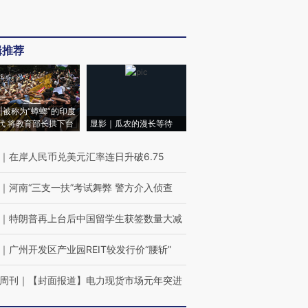
辑推荐
|被称为“蟑螂”的印度
代 将教育部长拱下台
显影｜瓜农的漫长等待
｜
在岸人民币兑美元汇率连日升破6.75
｜
河南“三支一扶”考试舞弊 警方介入侦查
｜
特朗普再上台后中国留学生获签数量大减
｜
广州开发区产业园REIT较发行价“腰斩”
周刊
｜
【封面报道】电力现货市场元年突进