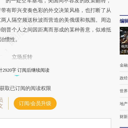
的一处空军基地，美国间不容发的政策翻转，
普带有即兴变奏色彩的外交决策风格，也打断了从
京两人隔空频送秋波而营造的美俄缓和氛围。周边
编
特朗普个人之间因距离而形成的某种善意，似难抵
治惯性。
视线
Z世
立场反转
金融
2920字 订阅后继续阅读
政经
获取已订阅的阅读权限
世界
员
订阅/会员升级
地产
文
财新