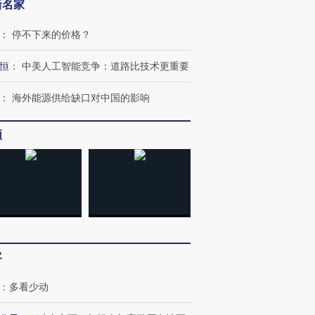
新名家
：
停不下来的价格？
恒
：
中美人工智能竞争：道路比技术更重要
：
海外能源供给缺口对中国的影响
频
跨国走私7万
视线｜HYROX的吸金
视线｜被
检体内含3种
术：是什么让中产们甘
泽连斯基密集出访美英 索
度Z世代
心“花钱找虐”？
要防空导弹“救急”
育部长拱
客
：
多看少动