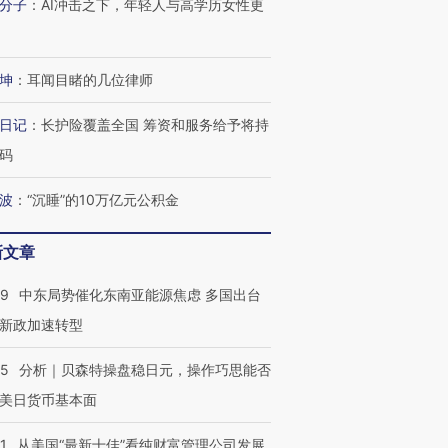
分子
：
AI冲击之下，年轻人与高学历女性更
进第四届链博
【商旅对话】华住集团
技“链”接产
【特别呈现】寻找100种
CFO：不靠规模取胜，华
【特别呈
有意思的生活方式·第三对
住三大增长引擎是什么？
有意思的
坤
：
耳闻目睹的几位律师
日记
：
长护险覆盖全国 筹资和服务给予将持
码
波
：
“沉睡”的10万亿元公积金
新文章
59
中东局势催化东南亚能源焦虑 多国出台
新政加速转型
05
分析｜贝森特操盘稳日元，操作巧思能否
美日货币基本面
1
从美国“最新十佳”看纯财富管理公司发展