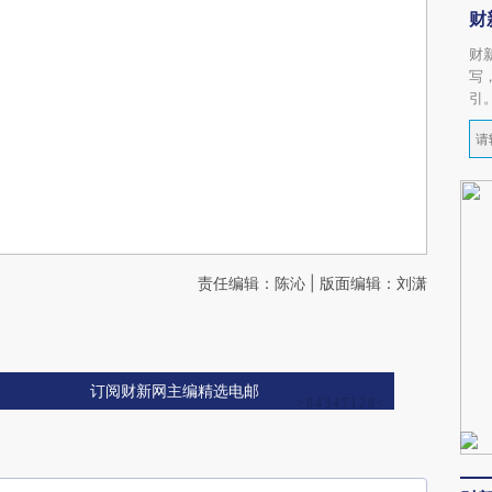
财
财
写
引
责任编辑：陈沁 | 版面编辑：刘潇
订阅财新网主编精选电邮