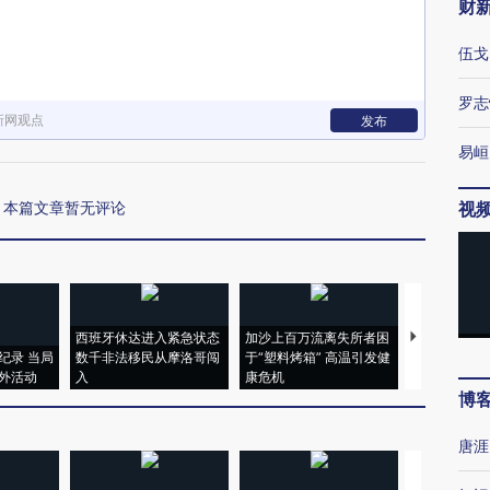
财
伍戈
罗志
新网观点
发布
易峘
本篇文章暂无评论
视
西班牙休达进入紧急状态
加沙上百万流离失所者困
马航飞行员
纪录 当局
数千非法移民从摩洛哥闯
于“塑料烤箱” 高温引发健
粒摇头丸 尿
外活动
入
康危机
毒品
博
唐涯