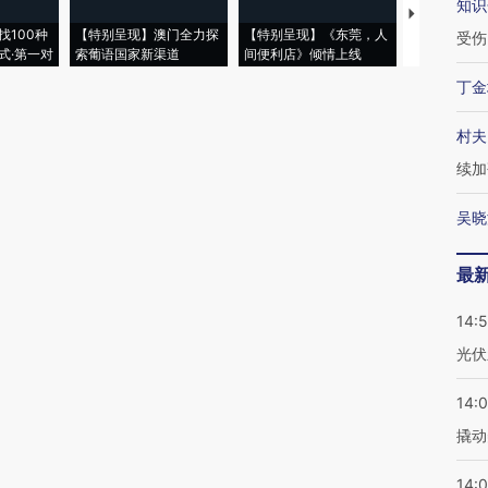
知识
【推广】走
找100种
【特别呈现】澳门全力探
【特别呈现】《东莞，人
会，让数智科
受伤
式·第一对
索葡语国家新渠道
间便利店》倾情上线
业
丁金
村夫
续加
吴晓
最
14:
光伏
14:
撬动
14:0