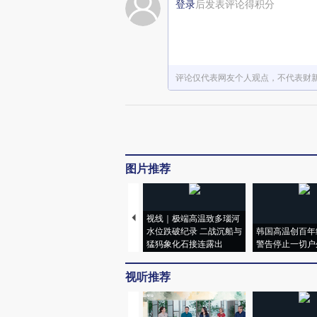
登录
后发表评论得积分
评论仅代表网友个人观点，不代表财
图片推荐
视线｜极端高温致多瑙河
水位跌破纪录 二战沉船与
韩国高温创百年
猛犸象化石接连露出
警告停止一切户
视听推荐