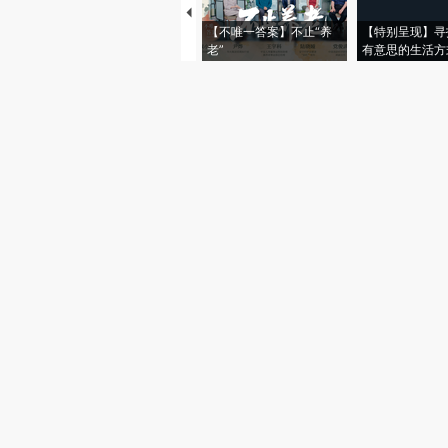
【不唯一答案】不止“养
【特别呈现】寻
老”
有意思的生活方